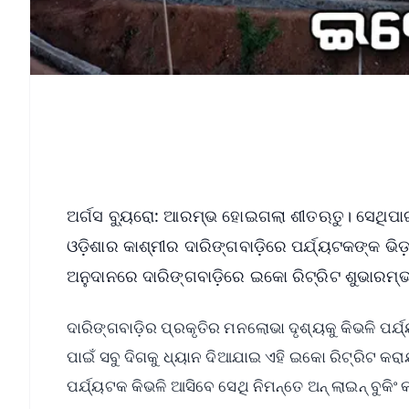
ଅର୍ଗସ ବ୍ୟୁରୋ: ଆରମ୍ଭ ହୋଇଗଲା ଶୀତଋତୁ। ସେଥିପାଇଁ
ଓଡ଼ିଶାର କାଶ୍ମୀର ଦାରିଙ୍ଗବାଡ଼ିରେ ପର୍ଯ୍ୟଟକଙ୍କ ଭି
ଅନୁଦାନରେ ଦାରିଙ୍ଗବାଡ଼ିରେ ଇକୋ ରିଟ୍ରିଟ ଶୁଭାରମ
ଦାରିଙ୍ଗବାଡ଼ିର ପ୍ରକୃତିର ମନଲୋଭା ଦୃଶ୍ୟକୁ କିଭଳି ପ
ପାଇଁ ସବୁ ଦିଗକୁ ଧ୍ୟାନ ଦିଆଯାଇ ଏହି ଇକୋ ରିଟ୍ରିଟ କର
ପର୍ଯ୍ୟଟକ କିଭଳି ଆସିବେ ସେଥି ନିମନ୍ତେ ଅନ୍ ଲାଇନ୍ ବୁକିଂ