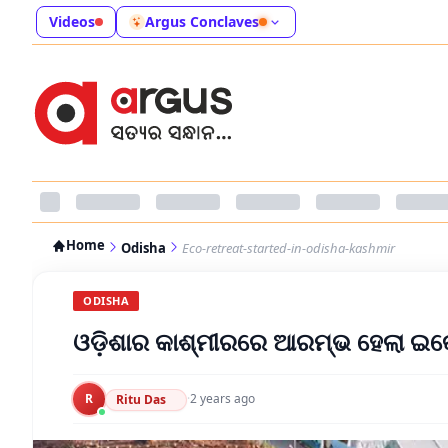
Videos
Argus Conclaves
Home
Odisha
Eco-retreat-started-in-odisha-kashmir
ODISHA
ଓଡ଼ିଶାର କାଶ୍ମୀରରେ ଆରମ୍ଭ ହେଲା ଇକୋ
R
·
2 years ago
Ritu Das