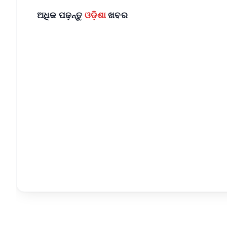
ଅଧିକ ପଢ଼ନ୍ତୁ
ଓଡ଼ିଶା
ଖବର
📱 Get Argus News App
📰 60 Word News
🎬 Argus Podcast
🔔 Free Notification Alerts
Download Free:
Android - Scan QR
i