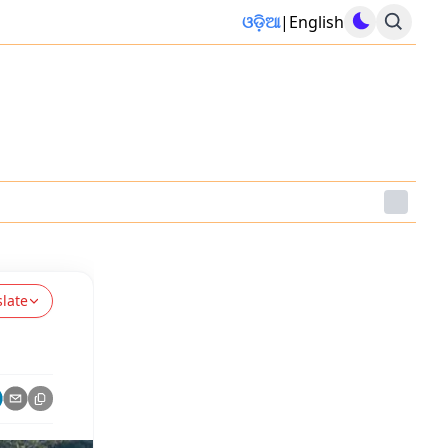
ଓଡ଼ିଆ
|
English
slate