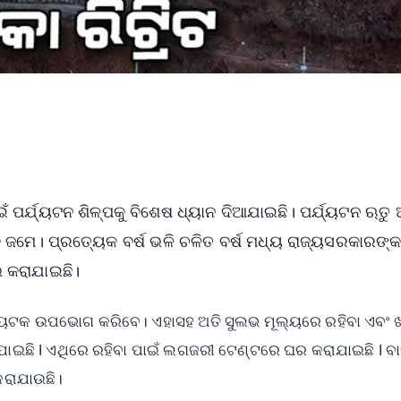
 ପର୍ଯ୍ୟଟନ ଶିଳ୍ପକୁ ବିଶେଷ ଧ୍ୟାନ ଦିଆଯାଇଛି। ପର୍ଯ୍ୟଟନ ଋତୁ
ଡ଼ ଜମେ। ପ୍ରତ୍ୟେକ ବର୍ଷ ଭଳି ଚଳିତ ବର୍ଷ ମଧ୍ୟ ରାଜ୍ୟସରକାରଙ୍
୍ଭ କରାଯାଇଛି।
ର୍ଯ୍ୟଟକ ଉପଭୋଗ କରିବେ। ଏହାସହ ଅତି ସୁଲଭ ମୂଲ୍ୟରେ ରହିବା ଏବଂ 
ାଯାଇଛି l ଏଥିରେ ରହିବା ପାଇଁ ଲଗଜରୀ ଟେଣ୍ଟରେ ଘର କରାଯାଇଛି l ବା
 କରାଯାଉଛି।