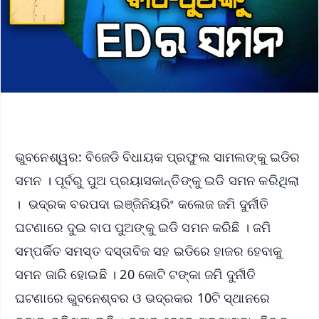
ଭୁବନେଶ୍ୱର: ବିଜେଡି ବିଧାୟକ ପ୍ରଫୁଲ ସାମଲଙ୍କୁ ଇଡିର
ସମନ । ପୂର୍ବରୁ ପୁଅ ପ୍ରୟାସକାନ୍ତିଙ୍କୁ ଇଡି ସମନ କରିଥିଲା
। ଭଦ୍ରକ ବରପଦା ଇଞ୍ଜିନିୟରିଂ କଲେଜ ଜମି ଦୁର୍ନୀତି
ଘଟଣାରେ ଦୁଇ ବାପ ପୁଅଙ୍କୁ ଇଡି ସମନ କରିଛି । ଜମି
ସମ୍ପର୍କିତ ସମସ୍ତ ଦସ୍ତାବିଜ ସହ ଇଡିରେ ହାଜର ହେବାକୁ
ସମନ ଜାରି ହୋଇଛି । 20 କୋଟି ଟଙ୍କା ଜମି ଦୁର୍ନୀତି
ଘଟଣାରେ ଭୁବନେଶ୍ବର ଓ ଭଦ୍ରକର 10ଟି ସ୍ଥାନରେ