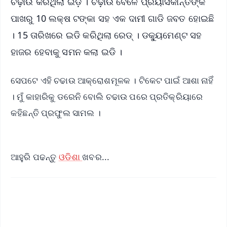
ଚଢ଼ାଉ କରିଥିଲା ଇଡ଼ି । ଚଢ଼ାଉ ବେଳେ ପ୍ରୟାସକାନ୍ତିଙ୍କ
ପାଖରୁ 10 ଲକ୍ଷ ଟଙ୍କା ସହ ଏକ ଦାମୀ ଗାଡି ଜବତ ହୋଇଛି
। 15 ତାରିଖରେ ଇଡି କରିଥିଲା ରେଡ୍ । ଡକ୍ୟୁମେଣ୍ଟ ସହ
ହାଜର ହେବାକୁ ସମନ କଲା ଇଡି ।
ସେପଟେ ଏହି ଚଢାଉ ଆକ୍ରୋଶମୂଳକ । ଟିକେଟ ପାଇଁ ଆଶା ନାହିଁ
। ମୁଁ କାହାରିକୁ ଡରେନି ବୋଲି ଚଢାଉ ପରେ ପ୍ରତିକ୍ରିୟାରେ
କହିଛନ୍ତି ପ୍ରଫୁଲ ସାମଲ ।
ଆହୁରି ପଢନ୍ତୁ
ଓଡିଶା
ଖବର...