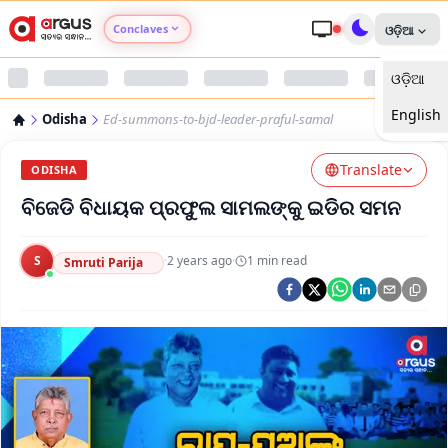
Conclaves
ଓଡ଼ିଆ
ଓଡ଼ିଆ
Argus Agri Vikas
English
Odisha
Ed-summons-to-bjd-leader-praful-samal
Argus Nari Shakti
Translate
ODISHA
Argus Education Next
ବିଜେଡି ବିଧାୟକ ପ୍ରଫୁଲ ସାମଲଙ୍କୁ ଇଡିର ସମନ
Argus Health Connect
S
·
2 years ago
·
1
min read
Smruti Parija
Argus Swaad Odisha
Argus Chalo Dekhein Apna Desh