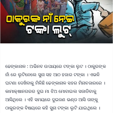
ଢେଙ୍କାନାଳ : ଅଭିନବ ଉପାୟରେ ଟଙ୍କା ଲୁଟ । ଠାକୁରଙ୍କ
ନାଁ ରେ ଲୁଟିନେଲେ ସୁନା ସହ ଆଠ ହଜାର ଟଙ୍କା । ଏଭଳି
ଘଟଣା ଦେଖିବାକୁ ମିଳିଛି ଢେଙ୍କାନାଳ ସହର ମିନାବଜାରରେ ।
କାମାକ୍ଷାନଗରର ଦୁଇ ମା ଝିଅ ମୋବାଇଲ ସଜାଡିବାକୁ
ଆସିଥିଲେ । ଏହି ସମୟରେ ଦୁଇଜଣ ଭଣ୍ଡ ଆସି ତାଙ୍କୁ
ଠାକୁରଙ୍କ ବିଷୟରେ କହି ସୁନା ଟଙ୍କା ଲୁଟି ଯାଇଥିଲେ ।