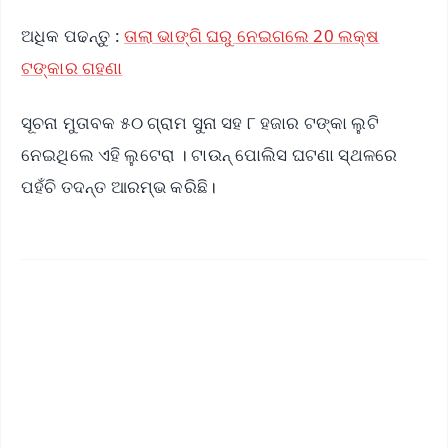
ଅଧିକ ପଢନ୍ତୁ :
ତାଲା ଭାଙ୍ଗି ଘରୁ ନେଇଗଲେ 20 ଲକ୍ଷ
ଟଙ୍କାର ଗହଣା
ସୂଚନା ମୁତାବକ ୫୦ ଗ୍ରାମ ସୁନା ସହ ୮ ହଜାର ଟଙ୍କା ଲୁଟି
ନେଇଥିଲେ ଏହି ଲୁଟେରା । ଟାଉନ୍ ପୋଲିସ ଘଟଣା ସ୍ଥଳରେ
ପହଁଚି ତଦନ୍ତ ଆରମ୍ଭ କରିଛି।