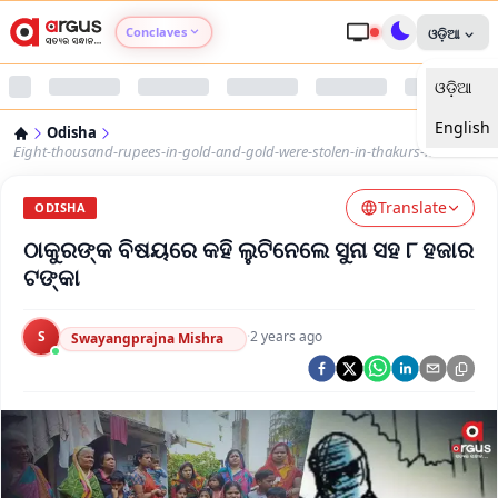
Conclaves
ଓଡ଼ିଆ
ଓଡ଼ିଆ
Argus Agri Vikas
English
Odisha
Argus Nari Shakti
Eight-thousand-rupees-in-gold-and-gold-were-stolen-in-thakurs-name
Translate
Argus Education Next
ODISHA
ଠାକୁରଙ୍କ ବିଷୟରେ କହି ଲୁଟିନେଲେ ସୁନା ସହ ୮ ହଜାର
Argus Health Connect
ଟଙ୍କା
Argus Swaad Odisha
S
·
2 years ago
Swayangprajna Mishra
Argus Chalo Dekhein Apna Desh