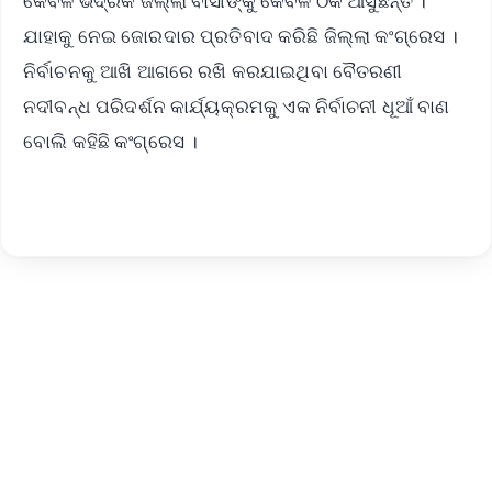
କେବଳ ଭଦ୍ରକ ଜିଲ୍ଲା ବାସୀଙ୍କୁ କେବଳ ଠକି ଆସୁଛନ୍ତି ।
ଯାହାକୁ ନେଇ ଜୋରଦାର ପ୍ରତିବାଦ କରିଛି ଜିଲ୍ଲା କଂଗ୍ରେସ ।
ନିର୍ବାଚନକୁ ଆଖି ଆଗରେ ରଖି କରଯାଇଥିବା ବୈତରଣୀ
ନଦୀବନ୍ଧ ପରିଦର୍ଶନ କାର୍ଯ୍ୟକ୍ରମକୁ ଏକ ନିର୍ବାଚନୀ ଧୂଆଁ ବାଣ
ବୋଲି କହିଛି କଂଗ୍ରେସ ।