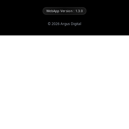
WebApp Version : 1.3.0
©
2026
Argus Digital