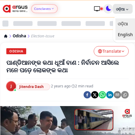
Conclaves
ଓଡ଼ିଆ
ଓଡ଼ିଆ
Argus Agri Vikas
English
Odisha
Election-issue
Argus Nari Shakti
Translate
ODISHA
Argus Education Next
ପାଣ୍ଡିଆନଙ୍କ କଥା ଧୂଆଁ ବାଣ : ନିର୍ବାଚନ ଆସିଲେ
ମନେ ପଡ଼େ ଲୋକଙ୍କ କଥା
Argus Health Connect
J
·
2 years ago
·
2
min read
Jitendra Dash
Argus Swaad Odisha
Argus Chalo Dekhein Apna Desh