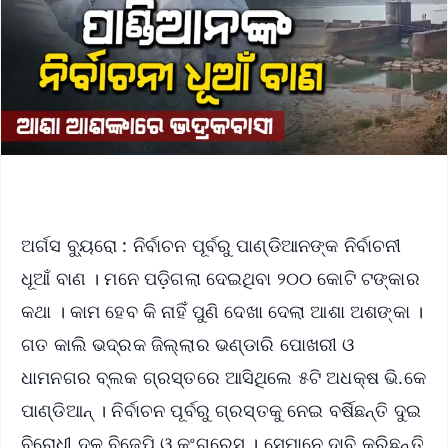
ଅର୍ଗସ ବ୍ୟୁରୋ : ନିର୍ବାଚନ ପୂର୍ବରୁ ପାଣ୍ଡିଆନଙ୍କ ନିର୍ବାଚନୀ
ଧୂଆଁ ବାଣ । ମନେ ପଡ଼ିଗଲା ଦେଇଥିବା ୨୦୦ କୋଟି ଟଙ୍କାର
କଥା । କାମ ହେବ କି ନାହିଁ ପୁଣି ଦେଖା ଦେଲା ଆଶା ଅଶଙ୍କା ।
ଗତ କାଲି ଭଦ୍ରକ ଜିଲ୍ଲାର ଭଣ୍ଡାରି ପୋଖରୀ ଓ
ଧାମନଗର ବ୍ଲକ ଗ୍ରସ୍ତରେ ଆସିଥିଲେ ୫ଟି ଅଧକ୍ଷ ଭି.କେ
ପାଣ୍ଡିଆନ୍ । ନିର୍ବାଚନ ପୂର୍ବରୁ ଗ୍ରସ୍ତକୁ ନେଇ ବର୍ଷିଛନ୍ତି ଦୁଇ
ବିରୋଧୀ ଦଳ ବିଜେପି ଓ କଂଗ୍ରେସ । ସେମାନେ ଦାବି କରିଛନ୍ତି