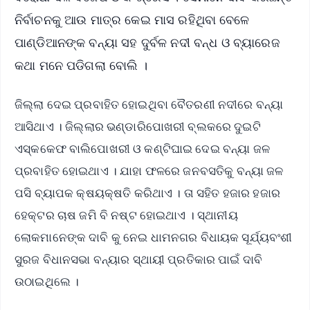
ନିର୍ବାଚନକୁ ଆଉ ମାତ୍ର କେଇ ମାସ ରହିଥିବା ବେଳେ
ପାଣ୍ଡିଆନଙ୍କ ବନ୍ୟା ସହ ଦୁର୍ବଳ ନଦୀ ବନ୍ଧ ଓ ବ୍ୟାରେଜ
କଥା ମନେ ପଡିଗଲା ବୋଲି ।
ଜିଲ୍ଲା ଦେଇ ପ୍ରବାହିତ ହୋଇଥିବା ବୈତରଣୀ ନଦୀରେ ବନ୍ୟା
ଆସିଥାଏ । ଜିଲ୍ଲାର ଭଣ୍ଡାରିପୋଖରୀ ବ୍ଲକରେ ଦୁଇଟି
ଏସ୍କକେଫ ବାଲିପୋଖରୀ ଓ କଣ୍ଟିଘାଇ ଦେଇ ବନ୍ୟା ଜଳ
ପ୍ରବାହିତ ହୋଇଥାଏ । ଯାହା ଫଳରେ ଜନବସତିକୁ ବନ୍ୟା ଜଳ
ପସି ବ୍ୟାପକ କ୍ଷୟକ୍ଷତି କରିଥାଏ । ତା ସହିତ ହଜାର ହଜାର
ହେକ୍ଟର ଚାଷ ଜମି ବି ନଷ୍ଟ ହୋଇଥାଏ । ସ୍ଥାନୀୟ
ଲୋକମାନେଙ୍କ ଦାବି କୁ ନେଇ ଧାମନଗର ବିଧାୟକ ସୂର୍ଯ୍ୟବଂଶୀ
ସୁରଜ ବିଧାନସଭା ବନ୍ୟାର ସ୍ଥାୟୀ ପ୍ରତିକାର ପାଇଁ ଦାବି
ଉଠାଇଥିଲେ ।