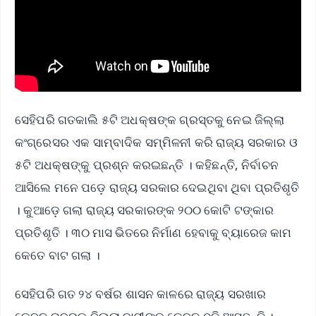
ସେହିପରି ଗତକାଲି ୫ଟି ଅଧକ୍ଷଙ୍କ ଗ୍ରସ୍ତକୁ ନେଇ ଜିଲ୍ଲା
କଂଗ୍ରେସର ଏକ ସାମ୍ବାଦିକ ସମ୍ମିଳନୀ କରି ରାଜ୍ୟ ସରକାର ଓ
୫ଟି ଅଧକ୍ଷଙ୍କୁ ପ୍ରଶ୍ନ କରଇଛନ୍ତି । କହିଛନ୍ତି, ନିର୍ବାଚନ
ଆସିଲେ ମନେ ପଡ଼େ ରାଜ୍ୟ ସରକାର ଦେଇଥିବା ଥିବା ପ୍ରତିଶୃତି
। କୁଆଡ଼େ ଗଲା ରାଜ୍ୟ ସରକାରଙ୍କ ୨୦୦ କୋଟି ଟଙ୍କାର
ପ୍ରତିଶୃତି । ୩୦ ମାସ ଭିତରେ ନିର୍ମାଣ ହେବାକୁ ବ୍ୟାରେଜ କାମ
କେତେ ବାଟ ଗଲା ।
ସେହିପରି ଗତ ୨୪ ବର୍ଷର ଶାସନ କାଳରେ ରାଜ୍ୟ ସରଖାର