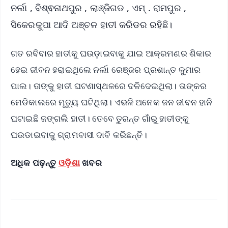
ନର୍ଲା , ବିଶ୍ଵନାଥପୁର , ଲାଞ୍ଜିଗଡ , ଏମ୍ . ରାମପୁର ,
ସିକେରକୁପା ଆଦି ଅଞ୍ଚଳ ହାତୀ କରିଡର ରହିଛି।
ଗତ ରବିବାର ହାତୀକୁ ଘଉଡ଼ାଇବାକୁ ଯାଇ ଆକ୍ରମଣର ଶିକାର
ହେଇ ଜୀବନ ହରାଇଥିଲେ ନର୍ଲା ରେଞ୍ଜର ପ୍ରଶାନ୍ତ କୁମାର
ପାଲ। ତାଙ୍କୁ ହାତୀ ଘଟଣାସ୍ଥଳରେ ଦଳିଦେଇଥିଲା। ତାଙ୍କର
ମେଡିକାଲରେ ମୃତ୍ୟୁ ଘଟିଥିଲା। ଏଭଳି ଅନେକ ଜନ ଜୀବନ ହାନି
ଘଟାଇଛି ଜଙ୍ଗଲି ହାତୀ। ତେବେ ତୁରନ୍ତ ଗାଁରୁ ହାତୀଙ୍କୁ
ଘଉଡାଇବାକୁ ଗ୍ରାମବାସୀ ଦାବି କରିଛନ୍ତି।
ଅଧିକ ପଢ଼ନ୍ତୁ
ଓଡ଼ିଶା
ଖବର