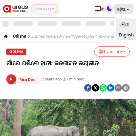
Conclaves
ଓଡ଼ିଆ
ଓଡ଼ିଆ
Argus Agri Vikas
English
Odisha
Elephant-entered-the-village-peoples-lives-are-afraid
Argus Nari Shakti
Translate
ODISHA
Argus Education Next
ଗାଁରେ ପଶିଲେ ହାତୀ: ଜନଜୀବନ ଭୟଭୀତ
Argus Health Connect
R
·
2 years ago
·
1
min read
Ritu Das
Argus Swaad Odisha
Argus Chalo Dekhein Apna Desh