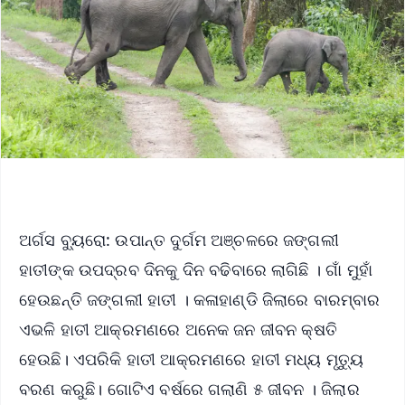
ଅର୍ଗସ ବ୍ୟୁରୋ: ଉପାନ୍ତ ଦୁର୍ଗମ ଅଞ୍ଚଳରେ ଜଙ୍ଗଲୀ
ହାତୀଙ୍କ ଉପଦ୍ରବ ଦିନକୁ ଦିନ ବଢିବାରେ ଲାଗିଛି । ଗାଁ ମୁହାଁ
ହେଉଛନ୍ତି ଜଙ୍ଗଲୀ ହାତୀ । କଳାହାଣ୍ଡି ଜିଲାରେ ବାରମ୍ବାର
ଏଭଳି ହାତୀ ଆକ୍ରମଣରେ ଅନେକ ଜନ ଜୀବନ କ୍ଷତି
ହେଉଛି। ଏପରିକି ହାତୀ ଆକ୍ରମଣରେ ହାତୀ ମଧ୍ୟ ମୃତ୍ୟୁ
ବରଣ କରୁଛି। ଗୋଟିଏ ବର୍ଷରେ ଗଲାଣି ୫ ଜୀବନ । ଜିଲାର