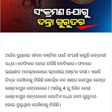
ଅର୍ଗସ ବ୍ୟୁରୋ: ଜୀବନ ବଞ୍ଚିବା ପାଇଁ ସଂଘର୍ଷ କରୁଛି ଜଙ୍ଗଲୀ
ଦନ୍ତା। ବେଫିକର ହୋଇ ପଡିଛି ବନବିଭାଗ। ଫଳରେ
ଭୟଭୀତ ଅବସ୍ଥାରେରେ ସ୍ଥାନୀୟ ଅଞ୍ଚଳ ବାସୀ। ଏଭଳି
ଚିତ୍ର ଦେଖିବାକୁ ମିଳିଛି ଖୋର୍ଦ୍ଧା ବନ ଖଣ୍ଡ ରଣପୁର ରେଞ୍ଜ
କାଞ୍ଚନପୁର ଜଙ୍ଗଲରେ l ଆଜିକୁ 4 ରୁ 5ଦିନ ହେଲା
କାଞ୍ଚନପୁର ଜଙ୍ଗଲରେ ଗୋଟିଏ ଦନ୍ତା ହାତୀ ଗୁରୁତର
ହୋଇ ବୁଲୁଥିବା ଦେଖିବାକୁ ମିଳିଛି।