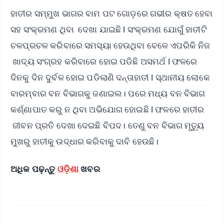
ହାତୀର ସମ୍ମୁଖ ଭାଗର ବାମ ପଟ ଗୋଡ଼ରେ ଗଭୀର କ୍ଷତ ହେବା
ସହ ସଂକ୍ରମଣ ଥିବା ଦେଖା ଯାଇଛି l ସଂକ୍ରମଣ ଯୋଗୁଁ ହାତୀଟି
ଚଳପ୍ରଚଳ କରିବାରେ ସମସ୍ୟା ହେଉଥିବା ବେଳେ ଏପରିକି ନିଜ
ଖାଦ୍ୟ ସଂଗ୍ରହ କରିବାରେ ହୋଇ ପଡିଛି ଅସମର୍ଥ l ଫଳରେ
ଦିନକୁ ଦିନ ଦୁର୍ବଳ ହୋଇ ପଡିଲାଣି ଦନ୍ତାହାତୀ l ସ୍ଥାନୀୟ ଲୋକେ
ବାରମ୍ବାର ବନ ବିଭାଗକୁ ଜଣାଇଲ। ପରେ ମଧ୍ୟ ବନ ବିଭାଗ
କର୍ଣ୍ଣାପାତ କରୁ ନ ଥିବା ଅଭିଯୋଗ ହୋଇଛି l ଫଳରେ ହାତୀର
ଜୀବନ ପ୍ରତି ଦେଖା ଦେଇଛି ବିପଦ। ତେଣୁ ବନ ବିଭାଗ ମୃତ୍ୟୁ
ମୁଖରୁ ହାତୀକୁ ଉଦ୍ଧାର କରିବାକୁ ଦାବି ହେଉଛି।
ଅଧିକ ପଢ଼ନ୍ତୁ
ଓଡ଼ିଶା
ଖବର