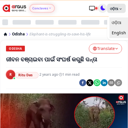
Conclaves
ଓଡ଼ିଆ
ଓଡ଼ିଆ
Argus Agri Vikas
English
Odisha
Elephant-is-struggling-to-save-his-life
Argus Nari Shakti
Translate
ODISHA
Argus Education Next
ଜୀବନ ବଞ୍ଚାଇବା ପାଇଁ ସଂଘର୍ଷ କରୁଛି ଦନ୍ତା
Argus Health Connect
R
·
2 years ago
·
1
min read
Ritu Das
Argus Swaad Odisha
Argus Chalo Dekhein Apna Desh