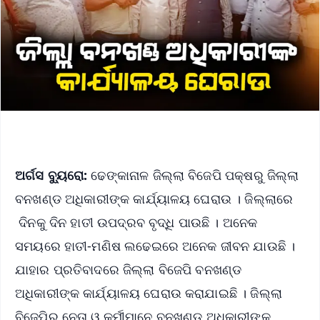
ଅର୍ଗସ ବ୍ୟୁରୋ:
ଢେଙ୍କାନାଳ ଜିଲ୍ଲା ବିଜେପି ପକ୍ଷରୁ ଜିଲ୍ଲା
ବନଖଣ୍ଡ ଅଧିକାରୀଙ୍କ କାର୍ଯ୍ୟାଳୟ ଘେରାଉ । ଜିଲ୍ଲାରେ
ଦିନକୁ ଦିନ ହାତୀ ଉପଦ୍ରବ ବୃଦ୍ଧି ପାଉଛି । ଅନେକ
ସମୟରେ ହାତୀ-ମଣିଷ ଲଢେଇରେ ଅନେକ ଜୀବନ ଯାଉଛି ।
ଯାହାର ପ୍ରତିବାଦରେ ଜିଲ୍ଲା ବିଜେପି ବନଖଣ୍ଡ
ଅଧିକାରୀଙ୍କ କାର୍ଯ୍ୟାଳୟ ଘେରାଉ କରାଯାଇଛି । ଜିଲ୍ଲା
ବିଜେପିର ନେତା ଓ କର୍ମୀମାନେ ବନଖଣ୍ଡ ଅଧିକାରୀଙ୍କ