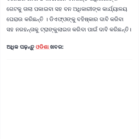
ଗେଟକୁ ତାଲା ପକାଇବା ସହ ବନ ଅଧିକାରୀଙ୍କ କାର୍ଯ୍ୟାଳୟ
ଘେରାଉ କରିଛନ୍ତି । ଡିଏଫ୍‌ଓଙ୍କୁ ବହିଷ୍କାର ଦାବି କରିବା
ସହ ନରହନ୍ତାକୁ ଟ୍ରାଙ୍କୁଲାଇଜ କରିବା ପାଇଁ ଦାବି କରିଛନ୍ତି।
ଅଧିକ ପଢ଼ନ୍ତୁ
ଓଡିଶା
ଖବର: