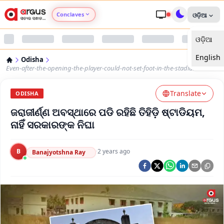
Conclaves
ଓଡ଼ିଆ
ଓଡ଼ିଆ
Argus Agri Vikas
English
Odisha
Argus Nari Shakti
Even-after-the-opening-the-player-could-not-set-foot-in-the-stadium
Translate
Argus Education Next
ODISHA
ଜରାଜୀର୍ଣ୍ଣ ଅବସ୍ଥାରେ ପଡି ରହିଛି ତିହିଡ଼ି ଷ୍ଟାଡିୟମ,
Argus Health Connect
ନାହିଁ ସରକାରଙ୍କ ନିଘା
Argus Swaad Odisha
B
·
2 years ago
Banajyotshna Ray
Argus Chalo Dekhein Apna Desh