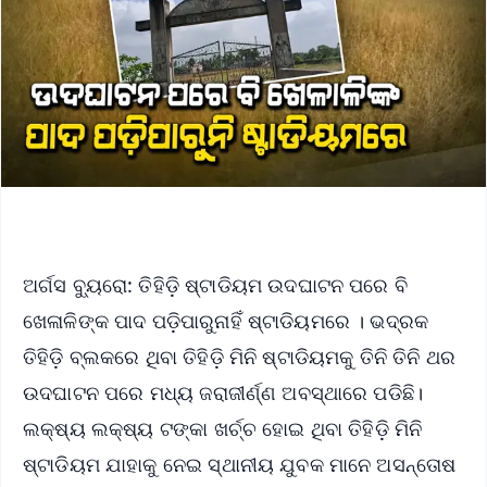
ଅର୍ଗସ ବ୍ୟୁରୋ: ତିହିଡ଼ି ଷ୍ଟାଡିୟମ ଉଦଘାଟନ ପରେ ବି
ଖେଳାଳିଙ୍କ ପାଦ ପଡ଼ିପାରୁନାହିଁ ଷ୍ଟାଡିୟମରେ । ଭଦ୍ରକ
ତିହିଡ଼ି ବ୍ଲକରେ ଥିବା ତିହିଡ଼ି ମିନି ଷ୍ଟାଡିୟମକୁ ତିନି ତିନି ଥର
ଉଦଘାଟନ ପରେ ମଧ୍ୟ ଜରାଜୀର୍ଣ୍ଣ ଅବସ୍ଥାରେ ପଡିଛି।
ଲକ୍ଷ୍ୟ ଲକ୍ଷ୍ୟ ଟଙ୍କା ଖର୍ଚ୍ଚ ହୋଇ ଥିବା ତିହିଡ଼ି ମିନି
ଷ୍ଟାଡିୟମ ଯାହାକୁ ନେଇ ସ୍ଥାନୀୟ ଯୁବକ ମାନେ ଅସନ୍ତୋଷ