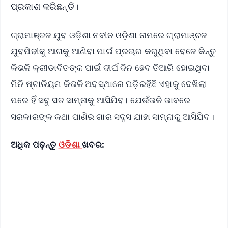
ପ୍ରକାଶ କରିଛନ୍ତି।
ଗ୍ରାମାଞ୍ଚଳ ଯୁବ ଓଡ଼ିଶା ନବୀନ ଓଡ଼ିଶା ନାମରେ ଗ୍ରାମାଞ୍ଚଳ
ଯୁବପିଢୀକୁ ଆଗକୁ ଆଣିବା ପାଇଁ ପ୍ରଚାର କରୁଥିବା ବେଳେ କିନ୍ତୁ
କିଭଳି କ୍ରୀଡାବିତଙ୍କ ପାଇଁ ଦୀର୍ଘ ଦିନ ହେବ ତିଆରି ହୋଇଥିବା
ମିନି ଷ୍ଟାଡିୟମ କିଭଳି ଅବସ୍ଥାରେ ପଡ଼ିରହିଛି ଏହାକୁ ଦେଖିଲା
ପରେ ହିଁ ସବୁ ସତ ସାମ୍ନାକୁ ଆସିଯିବ। ଯେଉଁଭଳି ଭାବରେ
ସରକାରଙ୍କ କଥା ପାଣିର ଗାର ସଦୃସ ଯାହା ସାମ୍ନାକୁ ଆସିଯିବ।
ଅଧିକ ପଢ଼ନ୍ତୁ
ଓଡିଶା
ଖବର: