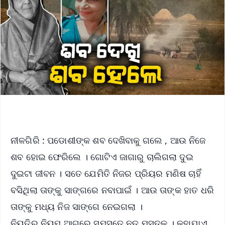
ନୀଳଗିରି : ପଡୋଶୀଙ୍କ ଶବ ଦେଖିବାକୁ ଗଲେ , ଆଉ ନିଜେ
ଶବ ହୋଇ ଫେରିଲେ । ଗୋଟିଏ ଜାଗାରୁ ଚାଲିଗଲା ଦୁଇ
ଦୁଇଟା ଜୀବନ । ସତେ ଯେମିତି ନିଜର ପ୍ରିୟର ମଣିଷ ଚାହିଁ
ବସିଥିଲା ତାଙ୍କୁ ସାଙ୍ଗରେ ନବାପାଇଁ । ଆଉ ତାଙ୍କ ହାତ ଧରି
ତାଙ୍କୁ ମଧ୍ୟ ନିଜ ସାଙ୍ଗେ ନେଇଗଲା ।
ନିୟତିର ନିୟମ ଆଗରେ ସମସ୍ତେ ନତ ମସ୍ତକ । କୁହାଯାଏ