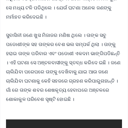
ସେ ମଧ୍ୟ ଟଳି ପଡିଥିଲେ । ଯେଉଁ ଘଟଣା ଅନେକ ଜଣଙ୍କୁ
ମର୍ମାହତ କରିଦେଇଛି ।
ସୁବାସିନୀ ଜଣେ ଖୁସ ମିଜାଜର ମଣିଷ ଥିଲେ । ତାଙ୍କ ସବୁ
ପଡୋଶୀଙ୍କ ସହ ତାଙ୍କର ବେଶ ଭଲ ସମ୍ପର୍କ ଥିଲା । ତାଙ୍କୁ
ହରାଇ ତାଙ୍କ ପରିବାର ଏବଂ ପଡୋଶୀ ଏକଦମ ଭାଙ୍ଗିପଡିଛନ୍ତି
। ଏହି ଘଟଣା ସେ ଅଞ୍ଚଳବାସୀଙ୍କୁ ସ୍ତବ୍ଧ କରିଦେ ଇଛି । ଜଣେ
ଚାଲିଯିବା ପରେପରେ ତାଙ୍କୁ ଦେଖିବାକୁ ଯାଇ ଆଉ ଜଣେ
ଚାଲିଯିବା ଘଟଣାକୁ କେହି ସହଜରେ ଗ୍ରହଣ କରିପାରୁନାହାନ୍ତି ।
ଗାଁ ରେ ତାଙ୍କ ଶବର ଶେଷକୃତ୍ୟ ହେବାପରେ ଅଞ୍ଚଳରେ
ଶୋକାକୁଳ ପରିବେଶ ସୃଷ୍ଟି ହୋଇଛି ।