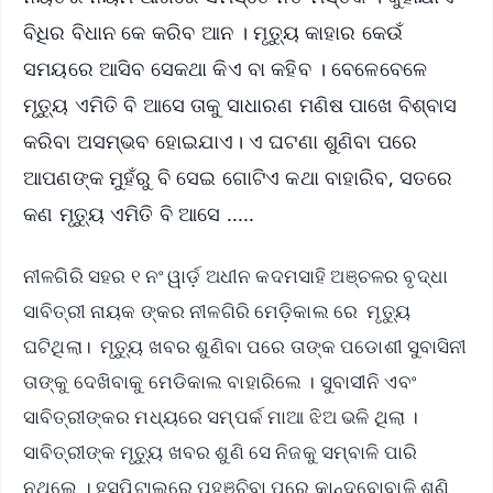
ବିଧିର ବିଧାନ କେ କରିବ ଆନ । ମୃତ୍ୟୁ କାହାର କେଉଁ
ସମୟରେ ଆସିବ ସେକଥା କିଏ ବା କହିବ । ବେଳେବେଳେ
ମୃତ୍ୟୁ ଏମିତି ବି ଆସେ ତାକୁ ସାଧାରଣ ମଣିଷ ପାଖେ ବିଶ୍ବାସ
କରିବା ଅସମ୍ଭବ ହୋଇଯାଏ। ଏ ଘଟଣା ଶୁଣିବା ପରେ
ଆପଣଙ୍କ ମୁହଁରୁ ବି ସେଇ ଗୋଟିଏ କଥା ବାହାରିବ, ସତରେ
କଣ ମୃତ୍ୟୁ ଏମିତି ବି ଆସେ .....
ନୀଳଗିରି ସହର ୧ ନଂ ୱାର୍ଡ଼ ଅଧୀନ କଦମସାହି ଅଞ୍ଚଳର ବୃଦ୍ଧା
ସାବିତ୍ରୀ ନାୟକ ଙ୍କର ନୀଳଗିରି ମେଡ଼ିକାଲ ରେ ମୃତ୍ୟୁ
ଘଟିଥିଲା। ମୃତ୍ୟୁ ଖବର ଶୁଣିବା ପରେ ତାଙ୍କ ପଡୋଶୀ ସୁବାସିନୀ
ତାଙ୍କୁ ଦେଖିବାକୁ ମେଡିକାଲ ବାହାରିଲେ । ସୁବାସୀନି ଏବଂ
ସାବିତ୍ରୀଙ୍କର ମଧ୍ୟରେ ସମ୍ପର୍କ ମାଆ ଝିଅ ଭଳି ଥିଲା ।
ସାବିତ୍ରୀଙ୍କ ମୃତ୍ୟୁ ଖବର ଶୁଣି ସେ ନିଜକୁ ସମ୍ବାଳି ପାରି
ନଥିଲେ । ହସ୍ପିଟାଲରେ ପହଞ୍ଚିବା ପରେ କାନ୍ଦବୋବାଳି ଶୁଣି