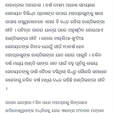
ବାରମ୍ବାର ଅବହେଳା । ବର୍ଷ ତମାମ ଅନେକ ସମୟରେ
ସେବାୟତ ବିଭିନ୍ନ ପ୍ରସଙ୍ଗ ଉଠାଇ ମହାପ୍ରଭୁଙ୍କୁ ଖାଡା
ଉପାସ ରଖୁଥିବାବେଳେ ଏଥର ବି ବନ୍ଦ ରହିଲା ହାଣ୍ଡିଭଙ୍ଗା
ନୀତି । ପବିତ୍ର ଜାଗର ଯାତ୍ରା ପରେ ଅନୁଷ୍ଠିତ ହୋଇଥାଏ
ହାଣ୍ଡିଭଙ୍ଗା ନୀତି । ହେଲେ ମଲ୍ଲିଆ-ଖୁଂଟିଆ
ସେବାୟତଙ୍କ ବିବାଦ ଯୋଗୁଁ ଦୀର୍ଘ ୧୦ବର୍ଷ ହେବ
ମହାପ୍ରଭୁଙ୍କ ହାଣ୍ଡିଭଙ୍ଗା ଯାତ ହୋଇ ପାରୁନି । ଚଳିତ
ବର୍ଷ ମଧ୍ୟ ହାଣ୍ଡି ଭାଙ୍ଗ ଜାତ ପାଇଁ ବହୁ ପୂର୍ବରୁ ଉଭୟ
ସେବାୟତଙ୍କୁ ଡାକି ବୈଠକ ବସିଥିଲା କିନ୍ତୁ କୌଣସି ସମାଧାନ
ନହେବାରୁ ଚଳିତ ବର୍ଷ ମଧ୍ୟ ବନ୍ଦ ରହିଛି ହାଣ୍ଡିଭଙ୍ଗା ନୀତି
।
ଜାଗର ଯାତ୍ରାର ୮ଦିନ ପରେ ମହାପ୍ରଭୁ ଲିଙ୍ଗରାଜ
କପିଳେଶ୍ୱରଙ୍କ ମନ୍ଦିରକୁ ଯାଇ ଏକାମ୍ର ଅଂଚଳର ମଙ୍ଗଳ