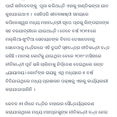
ପାଇଁ ଶନିଦେବଙ୍କୁ ପୂଜା କରିଥାନ୍ତି ଏହାକୁ ହାଣ୍ଡିଭଙ୍ଗା ଯାତ
କୁହାଯାଇଥାଏ । ସେହିପରି ଶୀତଳଷଷ୍ଠୀ ସମୟରେ
କପିଳେଶ୍ୱର ମଧ୍ୟ ମହାମନ୍ତ୍ରୀ ରୂପେ ପ୍ରଭୁ ଲିଙ୍ଗରାଜଙ୍କ
ସହ ବରଯାତ୍ରୀରେ ଯାଇଥାନ୍ତି। ତେବେ ବର୍ଷ ୨୦୧୫ରେ
ମଲ୍ଲିଆ-ଖୁଂଟିଆ ସେବାୟତଙ୍କ ବିବାଦ ଦେଖାଦେବାରୁ
ସେବେଠାରୁ ମନ୍ଦିରରେ ଏହି ଦୁଇଟି ସ୍ଵତନ୍ତ୍ର ନୀତିକାନ୍ତୀ ବନ୍ଦ
ରହିଛି। ମାମଲା କୋର୍ଟକୁ ଯାଇଥିବା ବେଳେ ୨୦୧୯ ମସିହାରେ
ନୀତିକାନ୍ତୀ ପୂର୍ବ ଭଳି ଚାଲିବାକୁ ନିର୍ଦ୍ଦେଶ ଦେଇଥିଲେ ଉଚ୍ଚ
ନ୍ୟାୟାଳୟ। କୋର୍ଟଙ୍କ ରାୟକୁ ଏଥି ମଧ୍ୟରେ ୫ ବର୍ଷ
ବିତିଯାଇଥିଲେ ମଧ୍ୟ ପ୍ରଶାସନ ପକ୍ଷରୁ ଏହାକୁ କାର୍ଯ୍ୟକାରୀ
କରାଯାଇପାରିନି ।
କେବଳ ୫t ନାଁରେ ମନ୍ଦିର ବାହାରର ସୌନ୍ଦର୍ଯ୍ୟକରଣ
କରାଯାଉଥିଲେ ମଧ୍ୟ ମହାପ୍ରଭୁଙ୍କ ନୀତିକାନ୍ତୀ ବନ୍ଦ ନେଇ