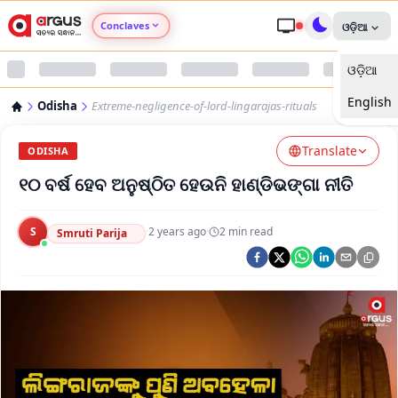
Conclaves
ଓଡ଼ିଆ
ଓଡ଼ିଆ
Argus Agri Vikas
English
Odisha
Extreme-negligence-of-lord-lingarajas-rituals
Argus Nari Shakti
Translate
ODISHA
Argus Education Next
୧୦ ବର୍ଷ ହେବ ଅନୁଷ୍ଠିତ ହେଉନି ହାଣ୍ଡିଭଙ୍ଗା ନୀତି
Argus Health Connect
S
·
2 years ago
·
2
min read
Smruti Parija
Argus Swaad Odisha
Argus Chalo Dekhein Apna Desh