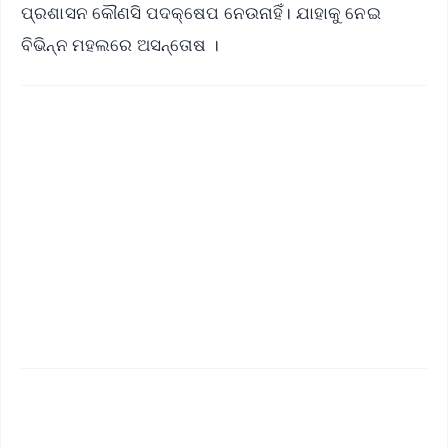
ପ୍ରଶାସନ କୌଣସି ପଦକ୍ଷେପ ନେଉନାହିଁ। ଯାହାକୁ ନେଇ
ବିଭିନ୍ନ ମହଲରେ ଅସନ୍ତୋଷ ।
✨