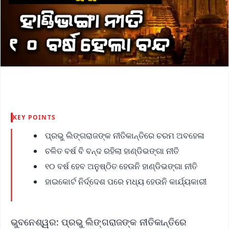
KEY POINTS
ପ୍ରଭୁ ଲିଙ୍ଗରାଜଙ୍କ ନୀତିକାନ୍ତିରେ ଚରମ ଅବହେଳା
ଚଳିତ ବର୍ଷ ବି ବନ୍ଦ ରହିଲା ହାଣ୍ଡିଭଙ୍ଗା ନୀତି
୧୦ ବର୍ଷ ହେବ ଅନୁଷ୍ଠିତ ହେଉନି ହାଣ୍ଡିଭଙ୍ଗା ନୀତି
ହାଇକୋର୍ଟ ନିର୍ଦ୍ଦେଶ ପରେ ମଧ୍ୟ ହେଉନି କାର୍ଯ୍ୟକାରୀ
ଭୁବନେଶ୍ୱର: ପ୍ରଭୁ ଲିଙ୍ଗରାଜଙ୍କ ନୀତିକାନ୍ତିରେ