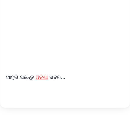
📱 Get Argus News App
📰 60 Word News
🎬 Argus Podcast
📺 Live TV and Breaking News
🔔 Free Notification Alerts
Download Free:
Android - Scan QR
iOS - Scan QR
ଆହୁରି ପଢନ୍ତୁ
ଓଡିଶା
ଖବର...