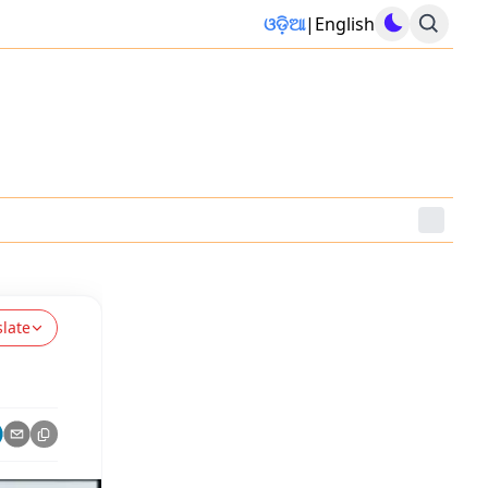
ଓଡ଼ିଆ
|
English
slate