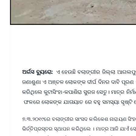
ଅର୍ଗସ ବ୍ୟୁରୋ:
ଏ ହେଉଛି ବଲାଙ୍ଗୀର ଜିଲ୍ଲା ଆଗଲପୁର 
ଜଣାଶୁଣା ଏ ଅଞ୍ଚଳ ଲୋକଙ୍କ ଦୀର୍ଘ ଦିନର ଦାବି ପୂରଣ 
କରିଥିଲେ କୁଟାସିଂହା-କପାଶିରା ସୁରଜ ସେତୁ। ମାତ୍ର ନିର୍
ଫଳରେ ଲୋକଙ୍କ ଯାତାୟାତ ରେ ବହୁ ସମସ୍ୟା ସୃଷ୍ଟି 
୭.୩.୨୦୧୯ରେ ବଲାଙ୍ଗୀର ସାଂସଦ କଲିକେଶ ନାରାୟଣ ସିଂହ
ଭିର୍ତ୍ତିପ୍ରସ୍ତର ସ୍ଥାପନ କରିଥିଲେ । ମାତ୍ର ଆଜି ଯାଏ