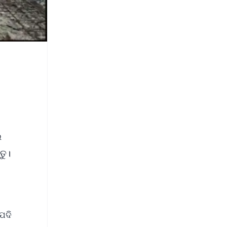
ଭ
ତୁ।
ଯଦି