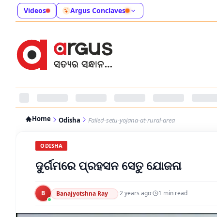
Videos
Argus Conclaves
Home
Odisha
Failed-setu-yojana-at-rural-area
ODISHA
ଦୁର୍ଗମରେ ପ୍ରହସନ ସେତୁ ଯୋଜନା
B
·
2 years ago
·
1
min read
Banajyotshna Ray