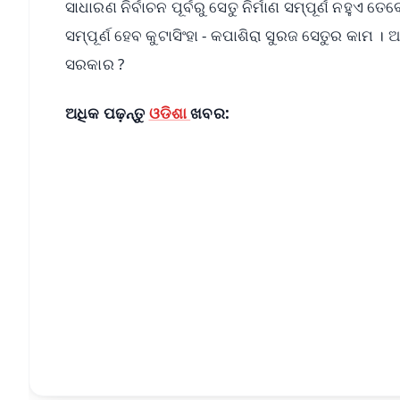
ସାଧାରଣ ନିର୍ବାଚନ ପୂର୍ବରୁ ସେତୁ ନିର୍ମାଣ ସମ୍ପୂର୍ଣ ନହୁଏ
ସମ୍ପୂର୍ଣ ହେବ କୁଟାସିଂହା - କପାଶିରା ସୁରଜ ସେତୁର କାମ । 
ସରକାର ?
ଅଧିକ ପଢ଼ନ୍ତୁ
ଓଡିଶା
ଖବର:
📱 Get Argus News App
📰 60 Word News
🎬 Argus Podcast
🔔 Free Notification Alerts
Download Free:
Android - Scan QR
i