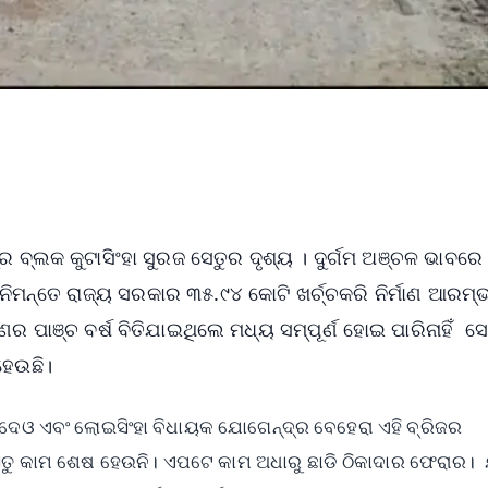
ବ୍ଲକ କୁଟାସିଂହା ସୁରଜ ସେତୁର ଦୃଶ୍ୟ । ଦୁର୍ଗମ ଅଞ୍ଚଳ ଭାବରେ
ନିମନ୍ତେ ରାଜ୍ୟ ସରକାର ୩୫.୯୪ କୋଟି ଖର୍ଚ୍ଚକରି ନିର୍ମାଣ ଆରମ୍
ମାଣର ପାଞ୍ଚ ବର୍ଷ ବିତିଯାଇଥିଲେ ମଧ୍ୟ ସମ୍ପୂର୍ଣ ହୋଇ ପାରିନାହିଁ ସେ
ହେଉଛି।
ଦେଓ ଏବଂ ଲୋଇସିଂହା ବିଧାୟକ ଯୋଗେନ୍ଦ୍ର ବେହେରା ଏହି ବ୍ରିଜର
ଁ ସେତୁ କାମ ଶେଷ ହେଉନି। ଏପଟେ କାମ ଅଧାରୁ ଛାଡି ଠିକାଦାର ଫେରାର। 