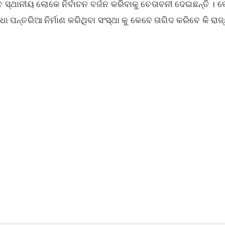
 ତେବେ ସ୍ଥାନୀୟ ଲୋକେ ନିର୍ବାଚନ ବର୍ଜନ କରିବାକୁ ଚେତାବନୀ ଦେଇଛନ୍ତି । 
ଅଧା ପନ୍ତରିଆ ନିର୍ମାଣ କରିଥିବା ସଂସ୍ଥା କୁ କେବେ ତାଗିଦ କରିବେ କି ରାଜ
✨
📺 Live TV and Breaking News
⭐
⭐
⭐
⭐
4.8 Rating
50K+ Download
OS - Scan QR