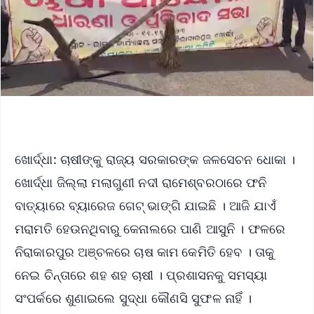
ଖୋର୍ଦ୍ଧା: ଚାଷୀଙ୍କୁ ରାଜ୍ୟ ସରକାରଙ୍କ ଜଳସେଚନ ଧୋକା ।
ଖୋର୍ଦ୍ଧା ଜିଲ୍ଲା ମଲାଗୁଣୀ ନଦୀ ରାମେଶ୍ବରଠାରେ ଫନି
ବାତ୍ୟାରେ ବ୍ୟାରେଜ ଗେଟ୍ ଭାଙ୍ଗି ଯାଇଛି । ଆଜି ଯାଏଁ
ମରାମତି ହେଉନଥିବାରୁ କେନାଲରେ ପାଣି ଆସୁନି । ଫଳରେ
ନିରାକାରପୁର ଅଞ୍ଚଳରେ ଚାଷ କାମ କେମିତି ହେବ । ତାକୁ
ନେଇ ଚିନ୍ତାରେ ଶହ ଶହ ଚାଷୀ । ପ୍ରଶାସନକୁ ସମସ୍ୟା
ସଂପର୍କରେ ଶୁଣାଇଲେ ସୁଦ୍ଧା କୌଣସି ସୁଫଳ ନାହିଁ ।