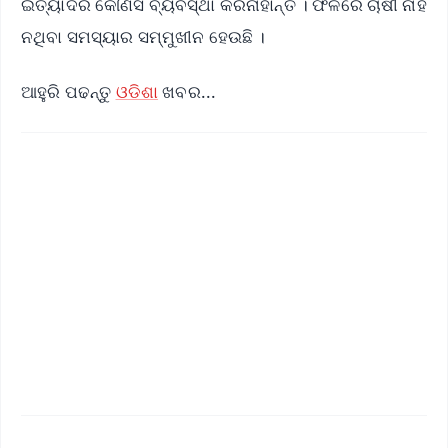
ଇତ୍ୟାଦିର କୌଣସି ବ୍ୟବସ୍ଥା କରିନାହାନ୍ତି । ଫଳରେ ଚାଷୀ ନାହିଁ
ନଥିବା ସମସ୍ୟାର ସମ୍ମୁଖୀନ ହେଉଛି ।
ଆହୁରି ପଢନ୍ତୁ
ଓଡିଶା
ଖବର...