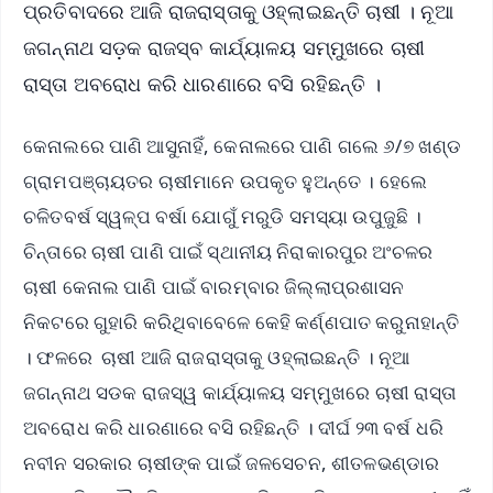
ପ୍ରତିବାଦରେ ଆଜି ରାଜରାସ୍ତାକୁ ଓହ୍ଲାଇଛନ୍ତି ଚାଷୀ । ନୂଆ
ଜଗନ୍ନାଥ ସଡ଼କ ରାଜସ୍ବ କାର୍ଯ୍ୟାଳୟ ସମ୍ମୁଖରେ ଚାଷୀ
ରାସ୍ତା ଅବରୋଧ କରି ଧାରଣାରେ ବସି ରହିଛନ୍ତି ।
କେନାଲରେ ପାଣି ଆସୁନାହିଁ, କେନାଲରେ ପାଣି ଗଲେ ୬/୭ ଖଣ୍ଡ
ଗ୍ରାମପଞ୍ଚାୟତର ଚାଷୀମାନେ ଉପକୃତ ହୁଅନ୍ତେ । ହେଲେ
ଚଳିତବର୍ଷ ସ୍ୱଳ୍ପ ବର୍ଷା ଯୋଗୁଁ ମରୁଡି ସମସ୍ୟା ଉପୁଜୁଛି ।
ଚିନ୍ତାରେ ଚାଷୀ ପାଣି ପାଇଁ ସ୍ଥାନୀୟ ନିରାକାରପୁର ଅଂଚଳର
ଚାଷୀ କେନାଲ ପାଣି ପାଇଁ ବାରମ୍ବାର ଜିଲ୍ଲାପ୍ରଶାସନ
ନିକଟରେ ଗୁହାରି କରିଥିବାବେଳେ କେହି କର୍ଣ୍ଣପାତ କରୁନାହାନ୍ତି
। ଫଳରେ ଚାଷୀ ଆଜି ରାଜରାସ୍ତାକୁ ଓହ୍ଲାଇଛନ୍ତି । ନୂଆ
ଜଗନ୍ନାଥ ସଡକ ରାଜସ୍ୱ କାର୍ଯ୍ୟାଳୟ ସମ୍ମୁଖରେ ଚାଷୀ ରାସ୍ତା
ଅବରୋଧ କରି ଧାରଣାରେ ବସି ରହିଛନ୍ତି । ଦୀର୍ଘ ୨୩ ବର୍ଷ ଧରି
ନବୀନ ସରକାର ଚାଷୀଙ୍କ ପାଇଁ ଜଳସେଚନ, ଶୀତଳଭଣ୍ଡାର