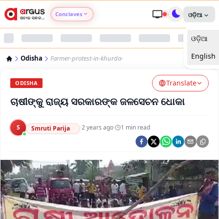
Conclaves
ଓଡ଼ିଆ
ଓଡ଼ିଆ
Argus Agri Vikas
English
Odisha
Farmer-protest-in-khurda-
Argus Nari Shakti
Translate
ODISHA
Argus Education Next
ଚାଷୀଙ୍କୁ ରାଜ୍ୟ ସରକାରଙ୍କ ଜଳସେଚନ ଧୋକା
Argus Health Connect
S
·
2 years ago
·
1
min read
Smruti Parija
Argus Swaad Odisha
Argus Chalo Dekhein Apna Desh