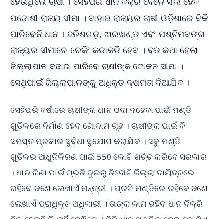
ହେଉଥିଲେ ଚାଷୀ । ସେହିପରି ଧାନ ବିକ୍ରି ବେଳେ ସିଲ ହେବ
ପଡୋଶୀ ରାଜ୍ୟ ସୀମା । ବାହାର ରାଜ୍ୟର ଚାଷୀ ଓଡ଼ିଶାରେ ବିକି
ପାରିବେନି ଧାନ । ଛତିଶଗଡ଼, ଝାରଖଣ୍ଡ ଏବଂ ପଶ୍ଚିମବଙ୍ଗ
ରାଜ୍ୟର ସୀମାରେ ଚେକିଂ କଡାକଡି ହେବ । ବଡ କଥା ହେଲା
ଜିଲ୍ଲାପାଳ ବଢାଇ ପାରିବେ ଚାଷୀଙ୍କ ଟୋକନ ସୀମା ।
ସେଥିପାଇଁ ଜିଲ୍ଲାପାଳଙ୍କୁ ଅଧିକୃତ କ୍ଷମତା ଦିଆଯିବ ।
ସେହିପରି ବର୍ଷାରେ ଚାଷୀଙ୍କ ଧାନ ଓଦା ନହେବା ପାଇଁ ମଣ୍ଡି
ଗୁଡିକରେ ନିର୍ମାଣ ହେବ ଗୋଦାମ ଗୃହ । ଚାଷୀଙ୍କ ପାଇଁ ବି
ସମସ୍ତ ପ୍ରକାର ସୁବିଧା ସୁଯୋଗ କରାଯିବ । ସବୁ ମଣ୍ଡି
ଗୁଡିକର ଆଧୁନିକିରଣ ପାଇଁ 550 କୋଟି ଖର୍ଚ୍ଚ କରିବେ ସରକାର
। ଧାନ କିଣା ପାଇଁ ପ୍ରତି ଦୁଇରୁ ତିନୋଟି ଜିଲ୍ଲା ଦାୟିତ୍ବରେ
ରହିବେ ଜଣେ ଲେଖାଏଁ ମନ୍ତ୍ରୀ । ପ୍ରତି ମଣ୍ଡିରେ ରହିବେ ଜଣେ
ଲେଖାଏଁ ପ୍ରାଧିକୃତ ଅଧିକାରୀ । ତାଙ୍କ କାମ ରହିବ ଧାନ ବିକ୍ରି