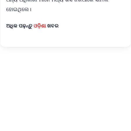
ହୋଇଥିଲେ।
ଅଧିକ ପଢ଼ନ୍ତୁ
ଓଡ଼ିଶା
ଖବର