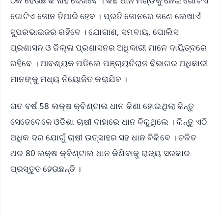
ଠିକ ହେଉଛି କି ନାହିଁ ଦେଖିବେ । କିଛି ଧାନ ମଣ୍ଡିକୁ ନେଇ ଗୋଟିଏ
ଗୋଟିଏ ଜୋନ ତିଆରି ହେବ । ପ୍ରତି ଜୋନରେ ଜଣେ ଲେଖାଏଁ
ସୁପରଭାଇଜର ରହିବେ । ଯୋଗାଣ, ସମବାୟ, ପୋଲିସ
ପ୍ରଶାସନ ଓ ଜିଲ୍ଳା ପ୍ରଶାସନର ଅଧିକାରୀ ମାନେ ଦାୟିତ୍ବରେ
ରହିବେ । ଆବଶ୍ୟକ ପଡିଲେ ପଞ୍ଚାୟତିରାଜ ବିଭାଗର ଅଧିକାରୀ
ମାନଙ୍କୁ ମଧ୍ୟ ନିୟୋଜିତ କରାଯିବ ।
ଗତ ବର୍ଷ 58 ଲକ୍ଷ କ୍ବିଣ୍ଟାଲ ଧାନ କିଣା ହୋଇଥିଲା କିନ୍ତୁ
ସେତେବେଳେ ଓଡିଶା ଚାଷୀ ବାହାରେ ଧାନ ବିକୁଥିଲେ । କିନ୍ତୁ ଏଠି
ଅଧିକ ଦର ଯୋଗୁଁ ଚାଷୀ ଉତ୍ସାହର ସହ ଧାନ ବିକିବେ । ଚଳିତ
ଥର 80 ଲକ୍ଷ କ୍ବିଣ୍ଟାଲ ଧାନ କିଣିବାକୁ ରାଜ୍ୟ ସରକାର
ପ୍ରସ୍ତୁତ ହେଉଛନ୍ତି ।