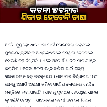
ଅର୍ଗସ ବ୍ୟୁରୋ: ଧାନ କିଣା ପାଇଁ ଲୋକସେବା ଭବନରେ
ମୁଖ୍ୟମନ୍ତ୍ରୀଙ୍କ ଅଧ୍ୟକ୍ଷତାରେ ବସିଥିବା ବୈଠକରେ
ହୋଇଛି ବଡ଼ ନିଷ୍ପତି । ଏବେ ଥରେ ହିଁ ଧାନର ମାନ ଯାଞ୍ଚ
କରାଯିବ । କଟନୀ ଛଟନୀ ବନ୍ଦ କରିବା ପାଇଁ ରାଜ୍ୟ
ସରକାରଙ୍କ ବଡ଼ ପଦକ୍ଷେପ । ଧାନ ମାନ ନିର୍ଦ୍ଧାରଣ ଏବଂ
ଧାନରୁ ଅଗାଡି ଅଲଗା କରିବା ପାଇଁ ଅନଲାଇଜର ମେସିନ
ମଣ୍ଡିରେ ଲଗାଯାଇଛି । ଆଗରୁ ଦୁଇଥର ହେଉଥିଲା ଧାନର
କ୍ବାଲିଟି ଟେଷ୍ଟ । ଯାହାଦ୍ବାରା କଟନୀ ଛଟନୀର ଶିକାର