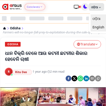
Conclaves
ଓଡ଼ିଆ
ଓଡ଼ିଆ
Argus Agri Vikas
English
Odisha
Argus Nari Shakti
Farmers-will-no-longer-fall-prey-to-exploitation-during-the-sale-of-paddy
Translate
Argus Education Next
ODISHA
ଧାନ ବିକ୍ରି ବେଳେ ଆଉ କଟନୀ ଛଟନୀର ଶିକାର
Argus Health Connect
ହେବେନି ଚାଷୀ
Argus Swaad Odisha
R
·
1 year ago
·
2
min read
Ritu Das
Argus Chalo Dekhein Apna Desh