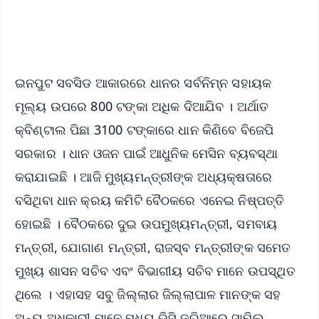
iOS - Scan QR
ଇନପୁଟ ସବସିଡ ଆକାରରେ ଧାନର ସର୍ବନିମ୍ନ ସହାୟକ
ମୂଲ୍ୟ ଉପରେ 800 ଟଙ୍କା ଅଧିକ ଦିଆଯିବ । ଅର୍ଥାତ
କ୍ବିଣ୍ଟାଲ ପିଛା 3100 ଟଙ୍କାରେ ଧାନ କିଣିବେ ବିଜେପି
ସରକାର । ଧାନ ଓଜନ ପାଇଁ ଆଧୁନିକ ମେସିନ ବ୍ୟବସ୍ଥା
କରାଯାଇଛି । ଆଜି ମୁଖ୍ୟମନ୍ତ୍ରୀଙ୍କ ଅଧ୍ୟକ୍ଷତାରେ
ବସିଥିବା ଧାନ କ୍ରୟ କମିଟି ବୈଠକରେ ଏନେଇ ନିଷ୍ପତ୍ତି
ହୋଇଛି । ବୈଠକରେ ଦୁଇ ଉପମୁଖ୍ୟମନ୍ତ୍ରୀ, ସମବାୟ
ମନ୍ତ୍ରୀ, ଯୋଗାଣ ମନ୍ତ୍ରୀ, ରାଜସ୍ବ ମନ୍ତ୍ରୀଙ୍କ ସମେତ
ମୁଖ୍ୟ ଶାସନ ସଚିବ ଏବଂ ବିଭାଗୀୟ ସଚିବ ମାନେ ଉପସ୍ଥିତ
ଥିଲେ । ଏହାସହ ସବୁ ଜିଲ୍ଲାର ଜିଲ୍ଲାପାଳ ମାନଙ୍କ ସହ
ଅନ୍ୟ ଅଧିକାରୀ ମାନେ ମଧ୍ୟ ଭିସି ଜରିଆରେ ସାମିଲ