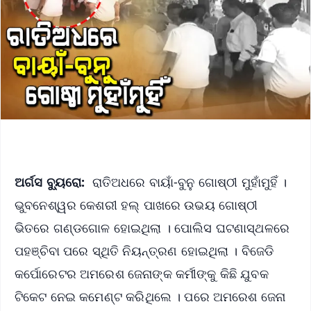
ଅର୍ଗସ ବ୍ୟୁରୋ:
ରାତିଅଧରେ ବାୟାଁ-ବୁନୁ ଗୋଷ୍ଠୀ ମୁହାଁମୁହିଁ ।
ଭୁବନେଶ୍ୱର କେଶରୀ ହଲ୍‌ ପାଖରେ ଉଭୟ ଗୋଷ୍ଠୀ
ଭିତରେ ଗଣ୍ଡଗୋଳ ହୋଇଥିଲା । ପୋଲିସ ଘଟଣାସ୍ଥଳରେ
ପହଞ୍ଚିବା ପରେ ସ୍ଥିତି ନିୟନ୍ତ୍ରଣ ହୋଇଥିଲା । ବିଜେଡି
କର୍ପୋରେଟର ଅମରେଶ ଜେନାଙ୍କ କର୍ମୀଙ୍କୁ କିଛି ଯୁବକ
ଟିକେଟ ନେଇ କମେଣ୍ଟ କରିଥିଲେ । ପରେ ଅମରେଶ ଜେନା