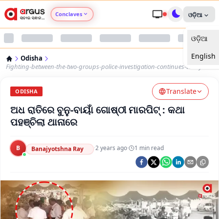
Conclaves
ଓଡ଼ିଆ
ଓଡ଼ିଆ
Argus Agri Vikas
English
Odisha
Argus Nari Shakti
Fighting-between-the-two-groups-police-investigation-continues-today
Translate
Argus Education Next
ODISHA
ଅଧ ରାତିରେ ବୁନୁ-ବାୟାଁ ଗୋଷ୍ଠୀ ମାରପିଟ୍‌ : କଥା
Argus Health Connect
ପହଞ୍ଚିଲା ଥାନାରେ
Argus Swaad Odisha
B
·
2 years ago
·
1
min read
Banajyotshna Ray
Argus Chalo Dekhein Apna Desh