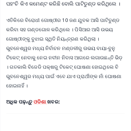
ପହଂଚି କିଏ କମେଣ୍ଟ କରିଛି ବୋଲି ପାଟିତୁଣ୍ଡ କରିଥିଲେ ।
ଏତିକିରେ ବିରୋଧୀ ଗୋଷ୍ଠୀର 10 ଜଣ ଯୁବକ ଆସି ପାଟିତୁଣ୍ଡ
କରିବା ସହ ଗଣ୍ଡଗୋଳ କରିଥିଲେ । ପିସିଆର ଆସି ଉଭୟ
ଗୋଷ୍ଠୀଙ୍କୁ ବୁଝାଇ ସ୍ଥିତି ନିୟନ୍ତ୍ରଣ କରିଥିଲା ।
ଭୁବନେଶ୍ୱର ମଧ୍ୟ ନିର୍ବାଚନ ମଣ୍ଡଳୀରୁ ଉଭୟ ବାୟା-ବୁନୁ
ଟିକେଟ୍ ନେବାକୁ ନେଇ ନବୀନ ନିବାସ ଆଗରେ ଲଗାଉଛନ୍ତି ଭିଡ଼
। ଗତକାଲି ବିଜେଡି ପକ୍ଷରୁ ଟିକେଟ୍ ଘୋଷଣା ହୋଇଥିଲେ ବି
ଭୁବନେଶ୍ୱର ମଧ୍ୟ ପାଇଁ ଏବେ ଯାଏ ପ୍ରାର୍ଥୀଙ୍କ ନାଁ ଘୋଷଣା
ହୋଇନାହିଁ ।
ଅଧିକ ପଢ଼ନ୍ତୁ
ଓଡିଶା
ଖବର: