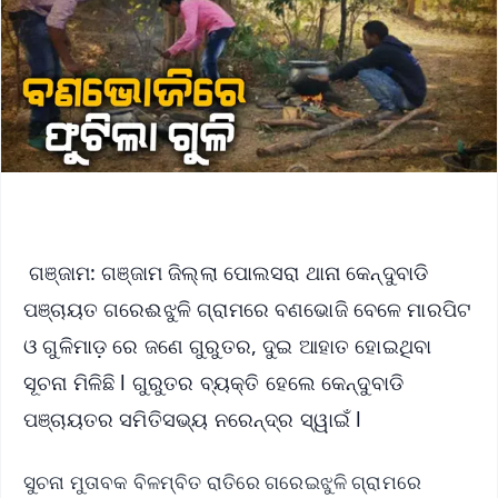
ଗଞ୍ଜାମ: ଗଞ୍ଜାମ ଜିଲ୍ଲା ପୋଲସରା ଥାନା କେନ୍ଦୁବାଡି
ପଞ୍ଚାୟତ ଗରେଈଝୁଳି ଗ୍ରାମରେ ବଣଭୋଜି ବେଳେ ମାରପିଟ
ଓ ଗୁଳିମାଡ଼ ରେ ଜଣେ ଗୁରୁତର, ଦୁଇ ଆହାତ ହୋଇଥିବା
ସୂଚନା ମିଳିଛି l ଗୁରୁତର ବ୍ୟକ୍ତି ହେଲେ କେନ୍ଦୁବାଡି
ପଞ୍ଚାୟତର ସମିତିସଭ୍ୟ ନରେନ୍ଦ୍ର ସ୍ୱାଇଁ l
ସୁଚନା ମୁତାବକ ବିଳମ୍ବିତ ରାତିରେ ଗରେଇଝୁଳି ଗ୍ରାମରେ