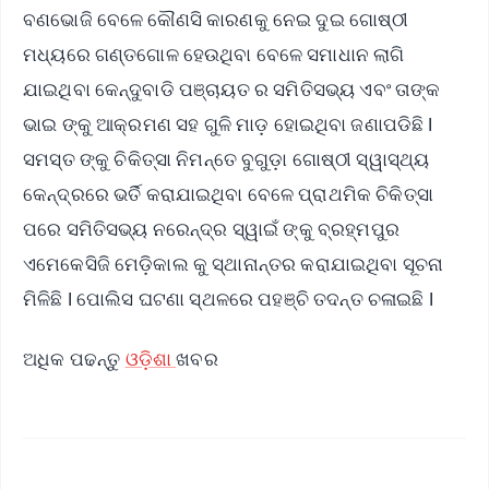
ବଣଭୋଜି ବେଳେ କୌଣସି କାରଣକୁ ନେଇ ଦୁଇ ଗୋଷ୍ଠୀ
ମଧ୍ୟରେ ଗଣ୍ତଗୋଳ ହେଉଥିବା ବେଳେ ସମାଧାନ ଲାଗି
ଯାଇଥିବା କେନ୍ଦୁବାଡି ପଞ୍ଚାୟତ ର ସମିତିସଭ୍ୟ ଏବଂ ତାଙ୍କ
ଭାଇ ଙ୍କୁ ଆକ୍ରମଣ ସହ ଗୁଳି ମାଡ଼ ହୋଇଥିବା ଜଣାପଡିଛି l
ସମସ୍ତ ଙ୍କୁ ଚିକିତ୍ସା ନିମନ୍ତେ ବୁଗୁଡ଼ା ଗୋଷ୍ଠୀ ସ୍ୱାସ୍ଥ୍ୟ
କେନ୍ଦ୍ରରେ ଭର୍ତି କରାଯାଇଥିବା ବେଳେ ପ୍ରାଥମିକ ଚିକିତ୍ସା
ପରେ ସମିତିସଭ୍ୟ ନରେନ୍ଦ୍ର ସ୍ୱାଇଁ ଙ୍କୁ ବ୍ରହ୍ମପୁର
ଏମେକେସିଜି ମେଡ଼ିକାଲ କୁ ସ୍ଥାନାନ୍ତର କରାଯାଇଥିବା ସୂଚନା
ମିଳିଛି l ପୋଲିସ ଘଟଣା ସ୍ଥଳରେ ପହଞ୍ଚି ତଦନ୍ତ ଚଳାଇଛି l
ଅଧିକ ପଢନ୍ତୁ
ଓଡ଼ିଶା
ଖବର