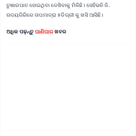
ତୁଷାରପାତ ହୋଇଥିବା ଦେଖିବାକୁ ମିଳିଛି। ସେହିଭଳି ଜି.
ଉଦୟଗିରିରେ ତାପମାତ୍ରା ୫ଡିଗ୍ରୀ କୁ ଖସି ଆସିଛି।
ଅଧିକ ପଢ଼ନ୍ତୁ
ପାଣିପାଗ
ଖବର