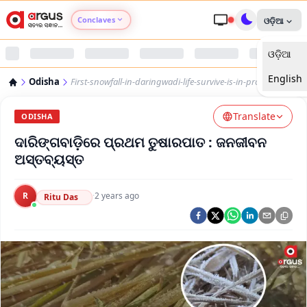
Conclaves
ଓଡ଼ିଆ
ଓଡ଼ିଆ
Argus Agri Vikas
English
Odisha
First-snowfall-in-daringwadi-life-survive-is-in-problem
Argus Nari Shakti
Translate
ODISHA
Argus Education Next
ଦାରିଙ୍ଗବାଡ଼ିରେ ପ୍ରଥମ ତୁଷାରପାତ : ଜନଜୀବନ
ଅସ୍ତବ୍ୟସ୍ତ
Argus Health Connect
R
·
2 years ago
Ritu Das
Argus Swaad Odisha
Argus Chalo Dekhein Apna Desh