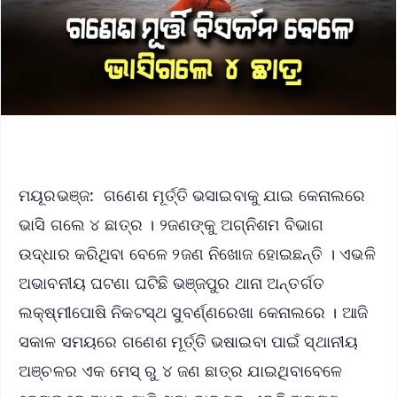
ମୟୂରଭଞ୍ଜ: ଗଣେଶ ମୂର୍ତ୍ତି ଭସାଇବାକୁ ଯାଇ କେନାଲରେ
ଭାସି ଗଲେ ୪ ଛାତ୍ର । ୨ଜଣଙ୍କୁ ଅଗ୍ନିଶମ ବିଭାଗ
ଉଦ୍ଧାର କରିଥିବା ବେଳେ ୨ଜଣ ନିଖୋଜ ହୋଇଛନ୍ତି । ଏଭଳି
ଅଭାବନୀୟ ଘଟଣା ଘଟିଛି ଭଞ୍ଜପୁର ଥାନା ଅନ୍ତର୍ଗତ
ଲକ୍ଷ୍ମୀପୋଷି ନିକଟସ୍ଥ ସୁବର୍ଣ୍ଣରେଖା କେନାଲରେ । ଆଜି
ସକାଳ ସମୟରେ ଗଣେଶ ମୂର୍ତ୍ତି ଭଷାଇବା ପାଇଁ ସ୍ଥାନୀୟ
ଅଞ୍ଚଳର ଏକ ମେସ୍ ରୁ ୪ ଜଣ ଛାତ୍ର ଯାଇଥିବାବେଳେ