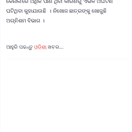
କେନାଲରେ ଅଧିକ ପାଣି ଥିବା କାରଣରୁ ଏଭଳି ଅଘଟଣ
ଘଟିଥିବା କୁହାଯାଉଛି । ନିଖୋଜ ଛାତ୍ରଙ୍କୁ ଖୋଜୁଛି
ଅଗ୍ନିଶମ ବିଭାଗ ।
ଆହୁରି ପଢନ୍ତୁ
ଓଡିଶା
ଖବର...