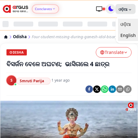
Conclaves
ଓଡ଼ିଆ
ଓଡ଼ିଆ
Argus Agri Vikas
English
Odisha
Four-student-missing-during-ganesh-idol-bisarjan
Argus Nari Shakti
Translate
ODISHA
Argus Education Next
ବିସର୍ଜନ ବେଳେ ଅଘଟଣ; ଭାସିଗଲେ 4 ଛାତ୍ର
Argus Health Connect
S
·
1 year ago
Smruti Parija
Argus Swaad Odisha
Argus Chalo Dekhein Apna Desh