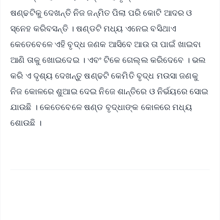
ଷଣ୍ଢଟିକୁ ଦେଖନ୍ତି ନିଜ ଜନ୍ମିତ ପିଲା ପରି କୋଟି ଆଦର ଓ
ସ୍ନେହ କରିବସନ୍ତି । ଷଣ୍ଡଟି ମଧ୍ୟ ଏନେଇ ବସିଥାଏ
କେତେବେଳେ ଏହି ବୃଦ୍ଧ ଜଣକ ଆସିବେ ଆଉ ତା ପାଇଁ ଖାଇବା
ଆଣି ତାକୁ ଖୋଇଦେଇ । ଏବଂ ଟିକେ ଗେଲ୍ଲ କରିଦେବେ । ଭଲ
କରି ଏ ଦୃଶ୍ୟ ଦେଖନ୍ତୁ ଷଣ୍ଢଟି କେମିତି ବୃଦ୍ଧ ମଉସା ଜଣକୁ
ନିଜ କୋଳରେ ଶୁଆଇ ଦେଇ ନିଜେ ଶାନ୍ତିରେ ଓ ନିର୍ଭୟରେ ସୋଇ
ଯାଉଛି । କେତେବେଳେ ଷଣ୍ଡ ବୃଦ୍ଧାଙ୍କ କୋଳରେ ମଧ୍ୟ
ଶୋଉଛି ।