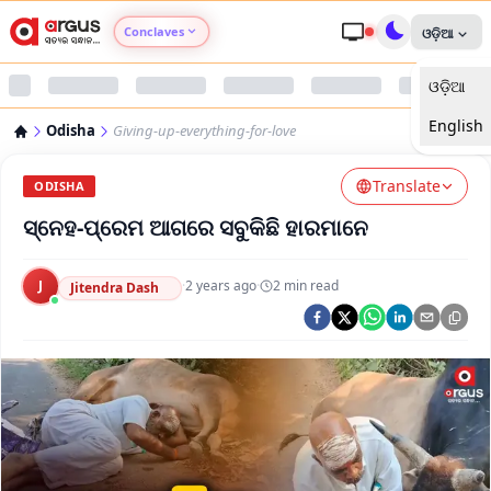
Conclaves
ଓଡ଼ିଆ
ଓଡ଼ିଆ
Argus Agri Vikas
English
Odisha
Giving-up-everything-for-love
Argus Nari Shakti
Translate
ODISHA
Argus Education Next
ସ୍ନେହ-ପ୍ରେମ ଆଗରେ ସବୁକିଛି ହାରମାନେ
Argus Health Connect
J
·
2 years ago
·
2
min read
Jitendra Dash
Argus Swaad Odisha
Argus Chalo Dekhein Apna Desh