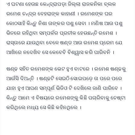
ଏ ଘଟଣା ହେଉଛ କେନ୍ଦ୍ରାପଡ଼ା ଜିଲ୍ଲା ରାଜକନିକା ବ୍ଲକ
ରମେଶ ଚନ୍ଦ୍ର ବେହରାଙ୍କ କାହାଣୀ । ରମେଶଙ୍କ ଘର
କୋଠସାହି କିନ୍ତୁ ନିଶା ତାଙ୍କର ପଶୁ ସେବା । ମଣିଷ ଆଉ ପଶୁ
ଭିତରେ ରହିଥିବା ସମ୍ପର୍କର ପ୍ରତୀକ ହେଉଛନ୍ତି ରମେଶ ।
ରାସ୍ତାରେ ଯାଉଥିବା ବେଳେ ଷଣ୍ଡ ଆଉ ରମେଶ ପ୍ରେମ ଯେ
ଆଖିରେ ନଦେଖିବ ସେ କେବେବି ବିଶ୍ୱାସ କରି ପାରିବନି ।
ଷଣ୍ଢ ସହିତ ରମେଶଙ୍କ ଭେଟ ହୁଏ ବାଟରେ । ରମେଶ ଷଣ୍ଢକୁ
ଆଉଁସି ଦିଅନ୍ତି । ଷଣ୍ଢଟି ସେଇଠି ସୋଇପଡ଼େ ତା ପରେ ପରେ
ଯାହା ହୁଏ ଆପଣ ସମ୍ପୂର୍ଣ ଭିଡିଓ ଟି ଦେଖିଲେ ଜାଣି ପାରିବେ ।
କିନ୍ତୁ ଆମେ ଏ ବିଷୟରେ ରମେଶଙ୍କୁ କିଛି ପଚାରିବାକୁ ଚେଷ୍ଟା
କରିଥିଲେ ମଧ୍ୟ ସେ କିଛି କହିନଥିଲେ ।