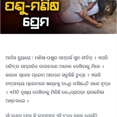
ଅର୍ଗସ ବ୍ୟୁରୋ : ମଣିଷ-ପଶୁର ସମ୍ପର୍କ ଖୁବ ନୀବିଡ଼ । ଏପରି
ପବିତ୍ର ସମ୍ପର୍କର ଉଦାହରଣ ଅନେକ ଦେଖିବାକୁ ମିଳେ ।
କାରଣ ସ୍ନେହ ପ୍ରେମ ଆଗରେ ସବୁକିଛି ତୁଚ୍ଛ । ଏଭଳି
ବାତ୍ସଲ୍ୟ ପ୍ରେମରେ ଷଣ୍ଢକୁ ବାନ୍ଧି ରଖିଛନ୍ତି ଜଣେ ବୃଦ୍ଧ
। ଏମିତି ଦୃଶ୍ୟ ଦେଖିବାକୁ ମିଳିଛି କେନ୍ଦ୍ରାପଡ଼ା ରାଜକନିକା
ଅଞ୍ଚଳରେ ।
ଗାଁ ଦାଣ୍ଡ ହେଉ କି ରାଜରାସ୍ତା ଏହି ବୃଦ୍ଧ ଜଣକ ଯେଉଁଠି