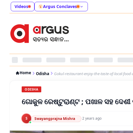
Videos
Argus Conclaves
Home
Odisha
Gokul-restaurant-enjoy-the-taste-of-local-food-
ODISHA
ଗୋକୁଳ ରେଷ୍ଟୁରାଣ୍ଟ ; ପଖାଳ ସହ ଦେଶୀ
S
·
2 years ago
Swayangprajna Mishra