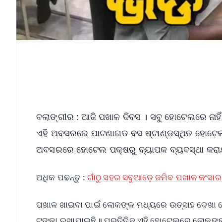
ବଲାଙ୍ଗୀର : ଆଜି ପଖାଳ ଦିବସ । ସବୁ ହୋଟେଲରେ ନାହି
ଏହି ଅବସରରେ ପାଟଣାଗଡ ବସ ଷ୍ଟାଣ୍ଡସ୍ଥିତ ହୋଟେଲ ଗୋକୁ
ଅବସରରେ ହୋଟେଲ ପକ୍ଷରୁ ବ୍ୟାପକ ବ୍ୟବସ୍ଥା କରା
ଅଧିକ ପଢନ୍ତୁ :
ଗାଁଠୁ ସହର ସବୁଆଡ଼େ ଜମିବ ପଖାଳ କଂସ
ପଖାଳ ଖାଇବା ପାଇଁ ଲୋକଙ୍କ ମଧ୍ୟରେ ଉତ୍ସାହ ଦେଖା ଦେଇଛ
ଟଙ୍କା ରଖାଯାଇଛି॥ ପ୍ରତିଦିନ ଏହି ହୋଟେଲରେ ଲୋକଙ୍କ ଭ