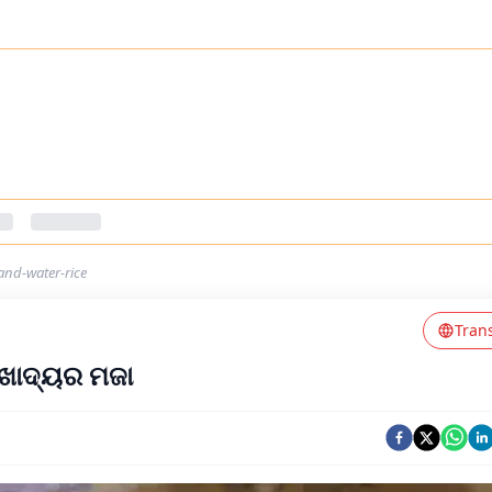
and-water-rice
Tran
 ଖାଦ୍ୟର ମଜା