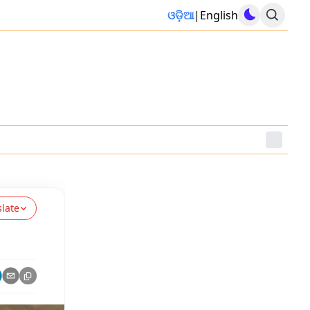
ଓଡ଼ିଆ
|
English
slate