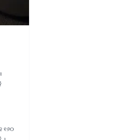
।
ି
ସହ ୧୬୦
ି ।