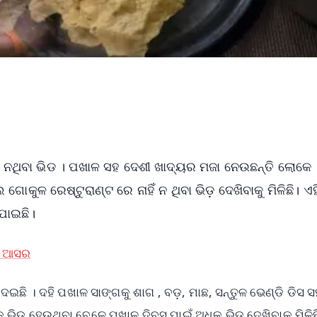
ଁ ନଥିବା ଭିଡ । ପଖାଳ ସହ ଦେଶୀ ଖାଦ୍ୟର ମଜା ନେଉଛନ୍ତି ଲୋକେ 
ଳ ରେଷ୍ଟୁରାଣ୍ଟ ରେ ନାହିଁ ନ ଥିବା ଭିଡ଼ ଦେଖିବାକୁ ମିଳିଛି। ଏହ
ଯାଇଛି।
ାର ଆସର
ି । ଦହି ପଖାଳ ସାଙ୍ଗକୁ ଶାଗ , ବଡ଼, ମାଛ, ସନ୍ତୁଳ ଭେଣ୍ଡି ଡିସ 
ିଡ ହେଉଥିବା ବେଳେ ପଖାଳ ଦିବସ ପାଇଁ ଅଧିକ ଭିଡ ଦେଖିବାକୁ ମିଳିଛ