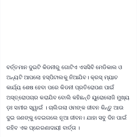
📺 Live TV and Breaking News
🔔 Free Notification Alerts
Download Free:
Android - Scan QR
iOS - Scan QR
ବର୍ତ୍ତମାନ ଦୁଇଟି କିଡନୀରୁ ଗୋଟିଏ ଏସସିବି ମେଡିକାଲ ଓ
ଅନ୍ୟଟି ଆପଲୋ ହସ୍ପିଟାଲକୁ ନିଆଯିବ। କ୍ରସ୍ ମ୍ୟାଚ
କାର୍ଯ୍ୟ ଶେଷ ହେବା ପରେ କିଡନୀ ପ୍ରତିରୋପଣ ପାଇଁ
ଅସ୍ତ୍ରୋପଚାର କରାଯିବ ବୋଲି କହିଛନ୍ତି ୟୁରୋଲୋଜି ମୁଖ୍ୟ
ଡ଼ଃ ସମୀର ସ୍ୱାଇଁ । ଚାଲିଗଲା ଓମଙ୍କ ଜୀବନ କିନ୍ତୁ ଆଉ
ଦୁଇ ଜଣଙ୍କୁ ଦେଇଗଲେ ନୂଆ ଜୀବନ। ଯାହା ସବୁ ଦିନ ପାଇଁ
ରହିବ ଏକ ପ୍ରେରଣାଦାୟୀ ବାର୍ତ୍ତା ।