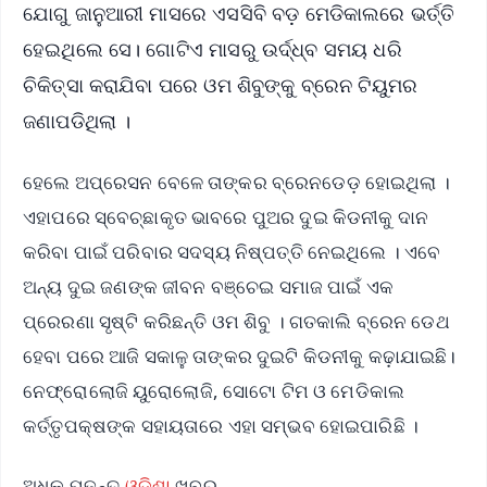
ଯୋଗୁ ଜାନୁଆରୀ ମାସରେ ଏସସିବି ବଡ଼ ମେଡିକାଲରେ ଭର୍ତ୍ତି
ହେଇଥିଲେ ସେ। ଗୋଟିଏ ମାସରୁ ଉର୍ଦ୍ଧ୍ବ ସମୟ ଧରି
ଚିକିତ୍ସା କରାଯିବା ପରେ ଓମ ଶିବୁଙ୍କୁ ବ୍ରେନ ଟିୟୁମର
ଜଣାପଡିଥିଲା ।
ହେଲେ ଅପ୍ରେସନ ବେଳେ ତାଙ୍କର ବ୍ରେନଡେଡ଼ ହୋଇଥିଲା ।
ଏହାପରେ ସ୍ବେଚ୍ଛାକୃତ ଭାବରେ ପୁଅର ଦୁଇ କିଡନୀକୁ ଦାନ
କରିବା ପାଇଁ ପରିବାର ସଦସ୍ୟ ନିଷ୍ପତ୍ତି ନେଇଥିଲେ । ଏବେ
ଅନ୍ୟ ଦୁଇ ଜଣଙ୍କ ଜୀବନ ବଞ୍ଚେଇ ସମାଜ ପାଇଁ ଏକ
ପ୍ରେରଣା ସୃଷ୍ଟି କରିଛନ୍ତି ଓମ ଶିବୁ । ଗତକାଲି ବ୍ରେନ ଡେଥ
ହେବା ପରେ ଆଜି ସକାଳୁ ତାଙ୍କର ଦୁଇଟି କିଡନୀକୁ କଢ଼ାଯାଇଛି।
ନେଫ୍ରୋଲୋଜି ୟୁରୋଲୋଜି, ସୋଟୋ ଟିମ ଓ ମେଡିକାଲ
କର୍ତ୍ତୃପକ୍ଷଙ୍କ ସହାୟତାରେ ଏହା ସମ୍ଭବ ହୋଇପାରିଛି ।
ଅଧିକ ପଢନ୍ତୁ
ଓଡ଼ିଶା
ଖବର