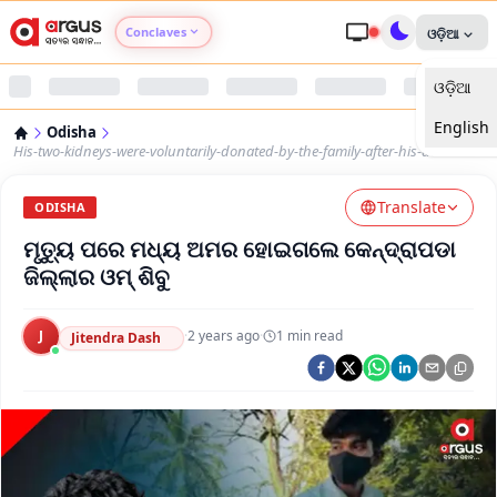
Conclaves
ଓଡ଼ିଆ
ଓଡ଼ିଆ
Argus Agri Vikas
English
Odisha
Argus Nari Shakti
His-two-kidneys-were-voluntarily-donated-by-the-family-after-his-death
Translate
Argus Education Next
ODISHA
ମୃତ୍ୟୁ ପରେ ମଧ୍ୟ ଅମର ହୋଇଗଲେ କେନ୍ଦ୍ରାପଡା
Argus Health Connect
ଜିଲ୍ଲାର ଓମ୍ ଶିବୁ
Argus Swaad Odisha
J
·
2 years ago
·
1
min read
Jitendra Dash
Argus Chalo Dekhein Apna Desh