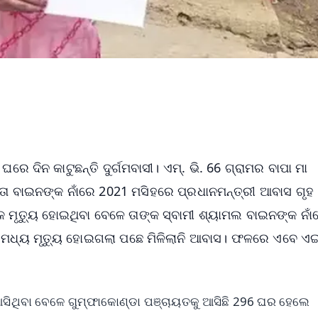
େ ଦିନ କାଟୁଛନ୍ତି ଦୁର୍ଗମବାସୀ। ଏମ୍. ଭି. 66 ଗ୍ରାମର ବାପା ମା
ଲତା ବାଇନଙ୍କ ନାଁରେ 2021 ମସିହରେ ପ୍ରଧାନମନ୍ତ୍ରୀ ଆବାସ ଗୃହ
 ମୃତ୍ୟୁ ହୋଇଥିବା ବେଳେ ତାଙ୍କ ସ୍ବାମୀ ଶ୍ୟାମଲ ବାଇନଙ୍କ ନାଁ
ର ମଧ୍ୟ ମୃତ୍ୟୁ ହୋଇଗଲା ପଛେ ମିଳିଲାନି ଆବାସ। ଫଳରେ ଏବେ ଏ
 ଆସିଥିବା ବେଳେ ଗୁମ୍ଫାକୋଣ୍ଡା ପଞ୍ଚାୟତକୁ ଆସିଛି 296 ଘର ହେଲେ