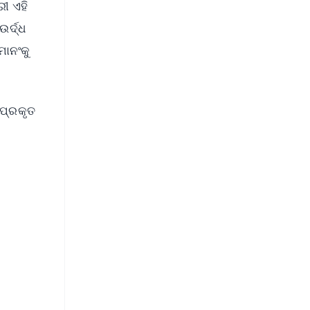
ୀ ଏହି
ର୍ଦ୍ଧ
ମାନଂକୁ
 ପ୍ରକୃତ
FREE
⭐
s