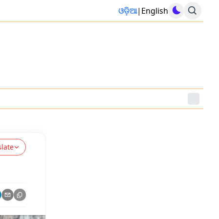
ଓଡ଼ିଆ
|
English
slate