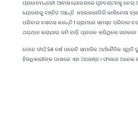
ପ୍ରଧାନମନ୍ତ୍ରୀ ଆବାସ ଯୋଜନାରେ ଗୃହବଣ୍ଟନକୁ ନେଇ ଆର
ଯୋଜନାରୁ ବଞ୍ଚିତ ଅଛନ୍ତି ।ମାଲକାନାଗିରି କାଲିମେଳା ବ୍ଲ
ପରିବାର ବସବାସ କରନ୍ତି l ଗ୍ରାମରେ ସମସ୍ତ ପରିବାର ବ
ଥଇଥାନ କରାଯାଇ ଜମି ବାଡ଼ି ପ୍ରଦାନ କରିଥିଲେ ସରକାର 
ତେବେ ଦୀର୍ଘ 54 ବର୍ଷ ପରେବି ସାମାଜିକ ଅର୍ଥନୈତିକ ସ୍ଥିତି 
ହିତାଧିକାରୀଙ୍କ ପାଖରେ ଏହା ଅପହଞ୍ଚ। ଫଳରେ ଅନେକ 
📱 Get Argus News App
📰 60 Word News
🎬 Argus Podcast
🔔 Free Notification Alerts
Download Free:
Android - Scan QR
i