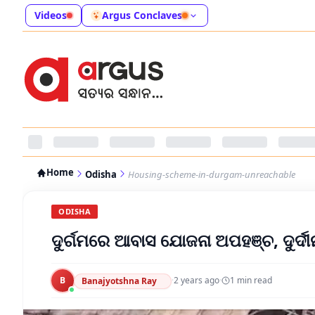
Videos
Argus Conclaves
Home
Odisha
Housing-scheme-in-durgam-unreachable
ODISHA
ଦୁର୍ଗମରେ ଆବାସ ଯୋଜନା ଅପହଞ୍ଚ, ଦୁର୍ଦୀ
B
·
2 years ago
·
1
min read
Banajyotshna Ray