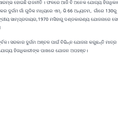
ମ୍ଭ ହୋଇଛି ରାଜନୀତି । ଫଳରେ ଆଜି ବି ଅନେକ ଯୋଗ୍ୟ ହିତାଧିକାର
କର ଦୁର୍ଗମ ଗାଁ ଗୁଡିକ ମଧ୍ୟରେ ଏମ୍. ଭି 66 ଅନ୍ୟତମ, ଗାଁରେ 130ରୁ ଉ
ଙ୍ଗୀୟ ସାମ୍ପ୍ରଦାୟର,1970 ମସିହାରୁ ଦଣ୍ଡକାରଣ୍ୟ ଯୋଜନାରେ ସେ
l
ଦୁର୍ବଳ। ସରକାର ଦୁର୍ଗମ ଅଞ୍ଚଳ ପାଇଁ ବିଭିନ୍ନ ଯୋଜନା କରୁଛନ୍ତି ମାତ୍ର
ଯୋଗ୍ୟ ହିତାଧିକାରୀଙ୍କ ପାଖରେ ଯୋଜନ ଅପହଞ୍ଚ।
✨
📺 Live TV and Breaking News
⭐
⭐
⭐
⭐
4.8 Rating
50K+ Download
OS - Scan QR