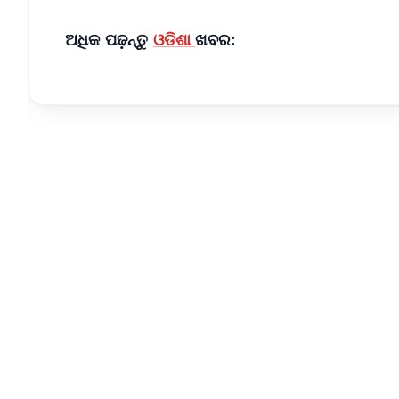
ଅଧିକ ପଢ଼ନ୍ତୁ
ଓଡିଶା
ଖବର: