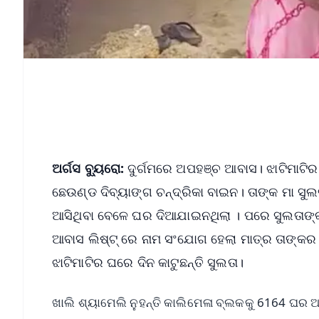
ଅର୍ଗସ ବ୍ୟୁରୋ:
ଦୁର୍ଗମରେ ଅପହଞ୍ଚ ଆବାସ। ଝାଟିମାଟିର ଘର
ଛେଉଣ୍ଡ ଦିବ୍ୟାଙ୍ଗ ଚନ୍ଦ୍ରିକା ବାଇନ। ତାଙ୍କ ମା ସୁ
ଆସିଥିବା ବେଳେ ଘର ଦିଆଯାଇନଥିଲା । ପରେ ସୁଲତାଙ୍କ
ଆବାସ ଲିଷ୍ଟ୍ ରେ ନାମ ସଂଯୋଗ ହେଲା ମାତ୍ର ତାଙ୍କ
ଝାଟିମାଟିର ଘରେ ଦିନ କାଟୁଛନ୍ତି ସୁଲତା।
ଖାଲି ଶ୍ୟାମେଲି ନୁହନ୍ତି କାଲିମେଳା ବ୍ଲକକୁ 6164 ଘର