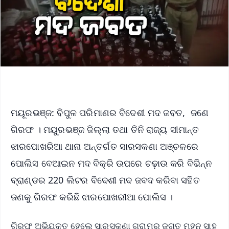
ମୟୂରଭଞ୍ଜ: ବିପୁଳ ପରିମାଣର ବିଦେଶୀ ମଦ ଜବତ, ଜଣେ
ଗିରଫ । ମୟୁରଭଞ୍ଜ ଜିଲ୍ଲା ତଥା ତିନି ରାଜ୍ୟ ସୀମାନ୍ତ
ଝାରପୋଖରିଆ ଥାନା ଅନ୍ତର୍ଗତ ସାରସକଣା ଅଞ୍ଚଳରେ
ପୋଲିସ ବେଆଇନ ମଦ ବିକ୍ରି ଉପରେ ଚଢ଼ାଉ କରି ବିଭିନ୍ନ
ବ୍ରାଣ୍ଡର 220 ଲିଟର ବିଦେଶୀ ମଦ ଜବଦ କରିବା ସହିତ
ଜଣକୁ ଗିରଫ କରିଛି ଝାରପୋଖରୀଆ ପୋଲିସ ।
ଗିରଫ ଅଭିଯୁକ୍ତ ହେଲେ ସାରସକଣା ଗ୍ରାମର ଜଗତ ମହନ ସାହୁ