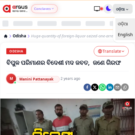
Conclaves
ଓଡ଼ିଆ
ଓଡ଼ିଆ
Argus Agri Vikas
English
Odisha
Huge-quantity-of-foreign-liquor-seized-one-arrested
Argus Nari Shakti
Translate
ODISHA
Argus Education Next
ବିପୁଳ ପରିମାଣର ବିଦେଶୀ ମଦ ଜବତ, ଜଣେ ଗିରଫ
Argus Health Connect
M
·
2 years ago
Manini Pattanayak
Argus Swaad Odisha
Argus Chalo Dekhein Apna Desh