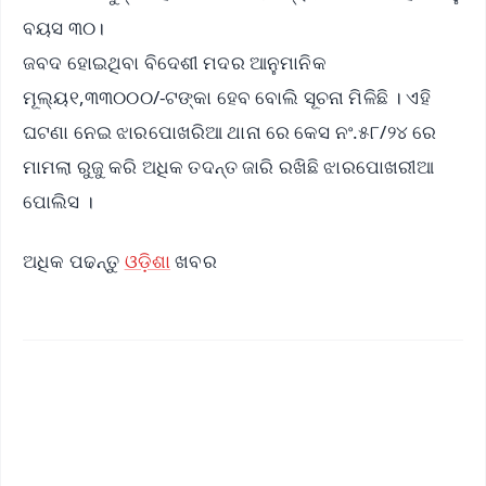
ବୟସ ୩୦।
ଜବଦ ହୋଇଥିବା ବିଦେଶୀ ମଦର ଆନୁମାନିକ
ମୂଲ୍ୟ୧,୩୩୦୦୦/-ଟଙ୍କା ହେବ ବୋଲି ସୂଚନା ମିଳିଛି । ଏହି
ଘଟଣା ନେଇ ଝାରପୋଖରିଆ ଥାନା ରେ କେସ ନଂ.୫୮/୨୪ ରେ
ମାମଲା ରୁଜୁ କରି ଅଧିକ ତଦନ୍ତ ଜାରି ରଖିଛି ଝାରପୋଖରୀଆ
ପୋଲିସ ।
ଅଧିକ ପଢନ୍ତୁ
ଓଡ଼ିଶା
ଖବର