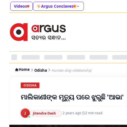
Videos
Argus Conclaves
Home
Odisha
Human-dog-relationship
ODISHA
ମାଲିକାଣୀଙ୍କ ମୃତ୍ୟୁ ପରେ ଝୁରୁଛି 'ଆଭା'
J
·
2 years ago
·
2
min read
Jitendra Dash