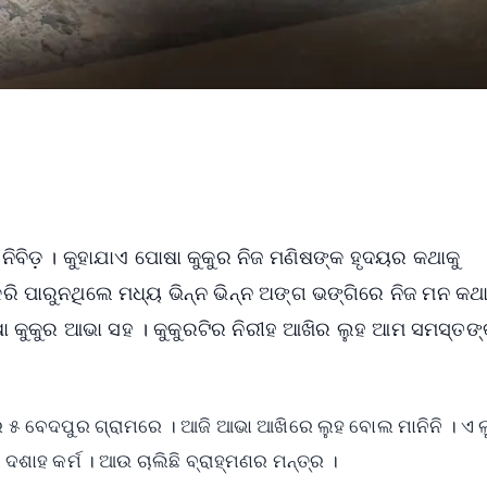
 ନିବିଡ଼ । କୁହାଯାଏ ପୋଷା କୁକୁର ନିଜ ମଣିଷଙ୍କ ହୃଦୟର କଥାକୁ
ି ପାରୁନଥିଲେ ମଧ୍ୟ ଭିନ୍ନ ଭିନ୍ନ ଅଙ୍ଗ ଭଙ୍ଗିରେ ନିଜ ମନ କଥ
ୋଷା କୁକୁର ଆଭା ସହ । କୁକୁରଟିର ନିରୀହ ଆଖିର ଲୁହ ଆମ ସମସ୍ତଙ୍
୍ବର ୫ ବେଦପୁର ଗ୍ରାମରେ । ଆଜି ଆଭା ଆଖିରେ ଲୁହ ବୋଲ ମାନିନି । ଏ 
ଦଶାହ କର୍ମ । ଆଉ ଚାଲିଛି ବ୍ରାହ୍ମଣର ମନ୍ତ୍ର ।