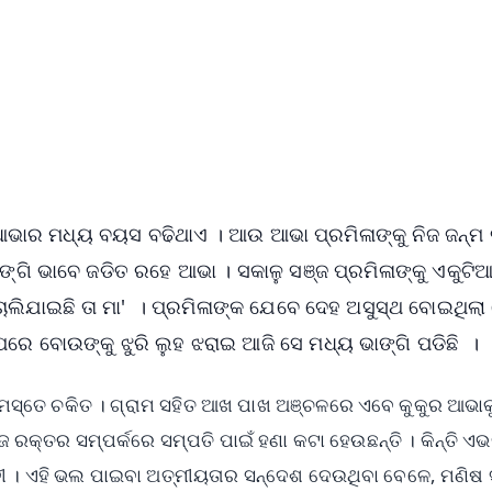
ଆଭାର ମଧ୍ୟ ବୟସ ବଢିଥାଏ । ଆଉ ଆଭା ପ୍ରମିଳାଙ୍କୁ ନିଜ ଜନ୍ମ 
ଗି ଭାବେ ଜଡିତ ରହେ ଆଭା । ସକାଳୁ ସଞ୍ଜ ପ୍ରମିଳାଙ୍କୁ ଏକୁଟିଆ
 ଚାଲିଯାଇଛି ତା ମା' । ପ୍ରମିଳାଙ୍କ ଯେବେ ଦେହ ଅସୁସ୍ଥ ବୋଇଥିଲା
 ପରେ ବୋଉଙ୍କୁ ଝୁରି ଲୁହ ଝରାଇ ଆଜି ସେ ମଧ୍ୟ ଭାଙ୍ଗି ପଡିଛି ।
ି ସମସ୍ତେ ଚକିତ । ଗ୍ରାମ ସହିତ ଆଖ ପାଖ ଅଞ୍ଚଳରେ ଏବେ କୁକୁର ଆଭା
ଁ ନିଜ ରକ୍ତର ସମ୍ପର୍କରେ ସମ୍ପତି ପାଇଁ ହଣା କଟା ହେଉଛନ୍ତି । କିନ୍ତି ଏ
ଜୀବୀ । ଏହି ଭଲ ପାଇବା ଅତ୍ମୀୟତାର ସନ୍ଦେଶ ଦେଉଥିବା ବେଳେ, ମଣିଷ