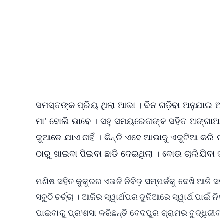
ସମସ୍ତଙ୍କ ପ୍ରିୟ ଥିଲା ଆଭା । ଦିନ ଗଡ଼ିବା ଅନୁଯାଇ 
ମା' ବୋଲି ଭାବେ । ସହୁ ସମୟରେତାଙ୍କ ସହିତ ଅଙ୍ଗାଅଙ୍
କୁଆଡେ ଯାଏ ନାହିଁ । କିନ୍ତି ଏବେ ଆଭାକୁ ଏକୁଟିଆ କରି
ଠାରୁ ଖାଇବା ପିଇବା ଛାଡି ଦେଇଥିଲା । ବୋଉ ଚାଲିଯିବା
ମଣିଷ ସହିତ କୁକୁରର ଏଭଳି ନିବିଡ଼ ସମ୍ପର୍କକୁ ଦେଖି ଆଜ
ସବୁଠି ଚର୍ଚ୍ଚା । ଆଜିର ସ୍ୱାର୍ଥପର ଦୁନିଆରେ ସ୍ୱାର୍ଥ ପାଇ
ପାଇବାକୁ ପ୍ରଂଶସା କରିଛନ୍ତି ବେଦପୁର ଗ୍ରାମର ବୁଦ୍ଧି