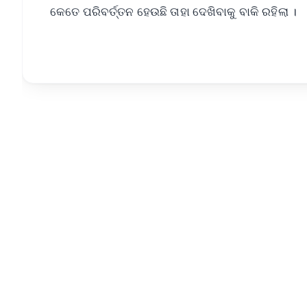
କେତେ ପରିବର୍ତ୍ତନ ହେଉଛି ତାହା ଦେଖିବାକୁ ବାକି ରହିଲା ।