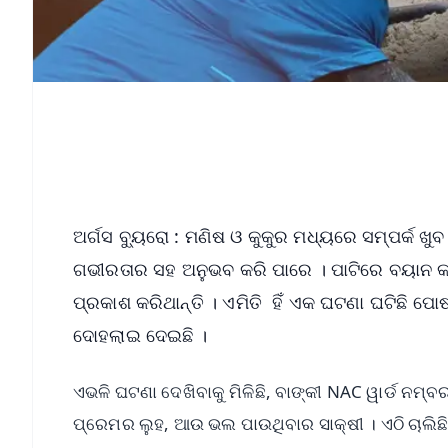
ଅର୍ଗସ ବ୍ୟୁରୋ : ମଣିଷ ଓ କୁକୁର ମଧ୍ୟରେ ସମ୍ପର୍କ ଖୁବ
ଗଭୀରତାର ସହ ଅନୁଭବ କରି ପାରେ । ପାଟିରେ ବୟାନ କର
ପ୍ରକାଶ କରିଥାନ୍ତି । ଏମିତି ହିଁ ଏକ ଘଟଣା ଘଟିଛି ପ
ଦୋହଲାଇ ଦେଇଛି ।
ଏଭଳି ଘଟଣା ଦେଖିବାକୁ ମିଳିଛି, ବାଙ୍କୀ NAC ୱାର୍ଡ ନମ
ପ୍ରେମର ଲୁହ, ଆଉ ଭଲ ପାଉଥିବାର ସାକ୍ଷୀ । ଏଠି ଚାଲିଛି 