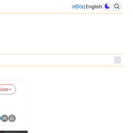
ଓଡ଼ିଆ
|
English
slate