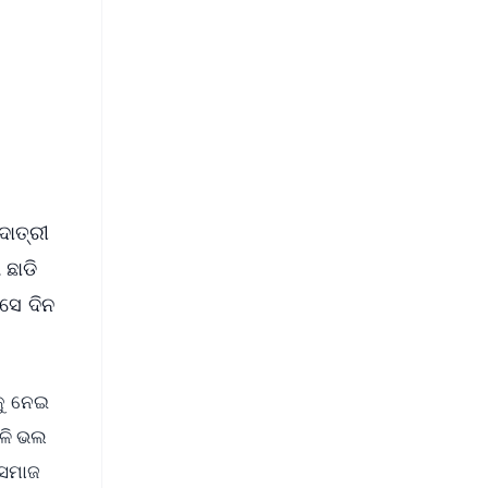
ଦାତ୍ରୀ
 ଛାଡି
 ସେ ଦିନ
କୁ ନେଇ
ଭଳି ଭଲ
 ସମାଜ