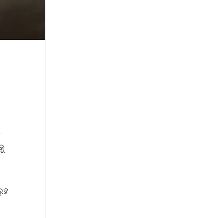
ା
କୁ
ଲୁହ