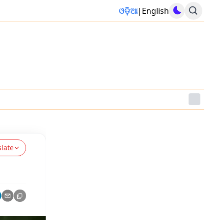
ଓଡ଼ିଆ
|
English
slate