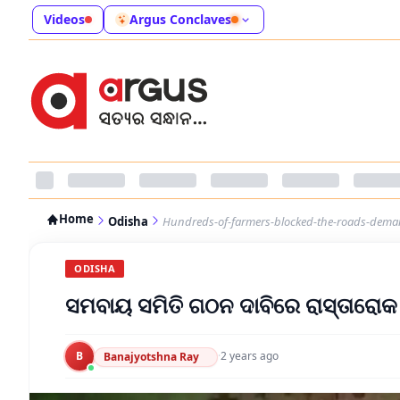
Videos
Argus Conclaves
Home
Odisha
Hundreds-of-farmers-blocked-the-roads-deman
ODISHA
ସମବାୟ ସମିତି ଗଠନ ଦାବିରେ ରାସ୍ତାରୋ
B
·
2 years ago
Banajyotshna Ray