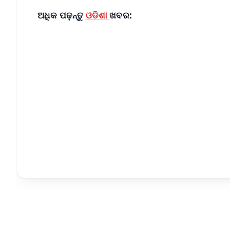
ଅଧିକ ପଢ଼ନ୍ତୁ
ଓଡିଶା
ଖବର:
📱 Get Argus News App
📰 60 Word News
🎬 Argus Podcast
🔔 Free Notification Alerts
Download Free:
Android - Scan QR
i