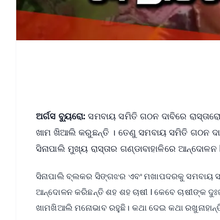
ଅର୍ଗସ ବ୍ୟୁରୋ:
ସମବାୟ ସମିତି ଗଠନ ଦାବିରେ ରାସ୍ତା
ଖାମ ଖିଆଲି କରୁଛନ୍ତି । ତେଣୁ ସମବାୟ ସମିତି ଗଠନ ଦା
ସିନାପାଲି ମୁଖ୍ୟ ରାସ୍ତାର ଗଣ୍ଡାବାହାଳିରେ ଆନ୍ଦୋଳନ 
ସିନାପାଲି ବ୍ଲକର ସିଙ୍ଗଝର ଏବଂ ମଖାପଦରକୁ ସମବାୟ ସମି
ଆନ୍ଦୋଳନ କରିଛନ୍ତି ଶହ ଶହ ଚାଷୀ l କେବେ ଚାଷୀଙ୍କ ଦ
ଖାମଖିଆଲି ମନୋଭାବ ରହୁଛି। କଥା ଦେଇ କଥା ରଖୁନାହାନ୍