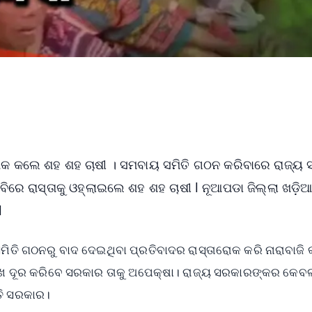
ରୋକ କଲେ ଶହ ଶହ ଚାଷୀ । ସମବାୟ ସମିତି ଗଠନ କରିବାରେ ରାଜ୍ୟ
ବିରେ ରାସ୍ତାକୁ ଓହ୍ଲାଇଲେ ଶହ ଶହ ଚାଷୀ l ନୂଆପଡା ଜିଲ୍ଲା ଖଡ଼ି
l
ତି ଗଠନରୁ ବାଦ ଦେଇଥିବା ପ୍ରତିବାଦର ରାସ୍ତାରୋକ କରି ନାରାବାଜି 
ୁଃଖ ଦୂର କରିବେ ସରକାର ତାକୁ ଅପେକ୍ଷା। ରାଜ୍ୟ ସରକାରଙ୍କର କେବ
ତି ସରକାର।