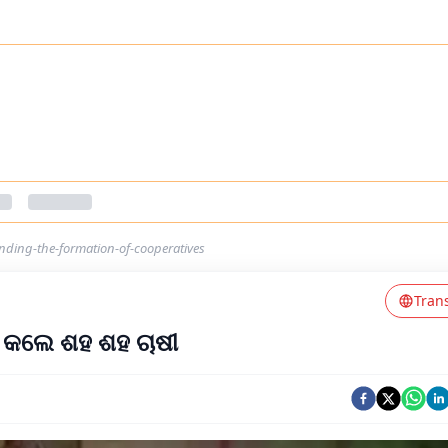
ding-the-formation-of-cooperatives
Tran
କ କଲେ ଶହ ଶହ ଚାଷୀ