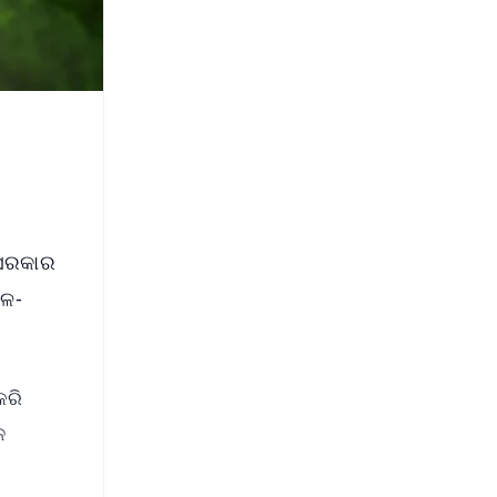
 ସରକାର
ଆଳ-
କରି
ଳ