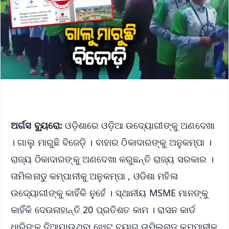
ଅର୍ଗସ ବ୍ୟୁରୋ:
ଓଡ଼ିଶାରେ ଓଡ଼ିଆ ଉଦ୍ୟୋଗୀଙ୍କୁ ଅଣଦେଖା
। ଗାଲୁ ମାରୁଛି ବିଜେଡ଼ି । ବାହାର ଠିକାଦାରଙ୍କୁ ଅନୁକମ୍ପା ।
ରାଜ୍ୟ ଠିକାଦାରଙ୍କୁ ଅଣଦେଖା କରୁଛନ୍ତି ରାଜ୍ୟ ସରକାର ।
ତାମିଲନାଡୁ କମ୍ପାନୀକୁ ଅନୁକମ୍ପା , ଓଡିଶା ମହିଳା
ଉଦ୍ୟୋଗୀଙ୍କୁ କାହିଁକି ନୁହେଁ । ସ୍ଥାନୀୟ MSME ମାନଙ୍କୁ
କାହିଁକି ଦେଉନାହାନ୍ତି 20 ପ୍ରତିଶତ କାମ । ରାସନ କାର୍ଡ
ଧାରିଙ୍କୁ ଦିଆଯାଉଥିବା ଝୋଟ ବ୍ୟାଗ ତାମିଲନାଡୁ କମ୍ପାନୀକୁ