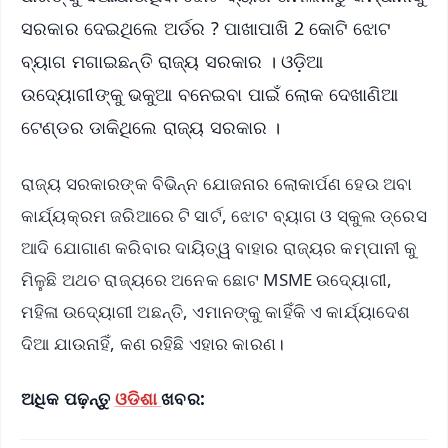
ସରକାର ଦେଇଥିଲେ ଅର୍ଡର ? ପାଖାପାଖି 2 କୋଟି ଝୋଟ
ବ୍ୟାଗ ମଗାଇଛନ୍ତି ରାଜ୍ୟ ସରକାର । ଓଡ଼ିଆ
ଉଦ୍ୟୋଗୀଙ୍କୁ ଭକୁଆ ବନେଇବା ପାଇଁ ଲୋକ ଦେଖାଣିଆ
ଟେଣ୍ଡର ଡାକିଥିଲେ ରାଜ୍ୟ ସରକାର ।
ରାଜ୍ୟ ସରକାରଙ୍କ ବିଭିନ୍ନ ଯୋଜନାର ଲୋକାର୍ପଣ ହେଉ ଅବା
କାର୍ଯ୍ୟକ୍ରମ ଜରିଆରେ ଟି ସାର୍ଟ, ଝୋଟ ବ୍ୟାଗ ଓ ସ୍କୁଲ ଡ୍ରେସ
ଆଦି ଯୋଗାଣ କରିବାର ଦାୟିତ୍ୱ ବାହାର ରାଜ୍ୟର କମ୍ପାନୀ କୁ
ମିଳୁଛି ଅଥଚ ରାଜ୍ୟରେ ଅନେକ ଛୋଟ MSME ଉଦ୍ୟୋଗୀ,
ମହିଳା ଉଦ୍ୟୋଗୀ ଅଛନ୍ତି, ଏମାନଙ୍କୁ କାହିଁକି ଏ କାର୍ଯ୍ୟାଦେଶ
ଦିଆ ଯାଉନାହିଁ, କଣ ରହିଛି ଏହାର କାରଣ।
ଅଧିକ ପଢ଼ନ୍ତୁ
ଓଡିଶା
ଖବର: