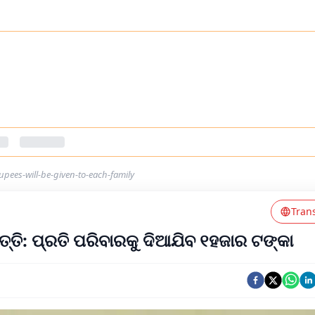
upees-will-be-given-to-each-family
Tran
୍ପତ୍ତି: ପ୍ରତି ପରିବାରକୁ ଦିଆଯିବ ୧ହଜାର ଟଙ୍କା