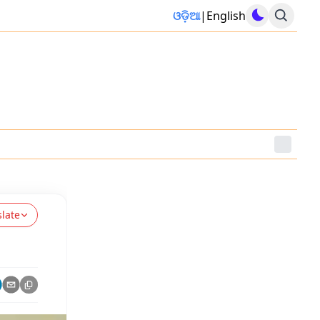
ଓଡ଼ିଆ
|
English
slate