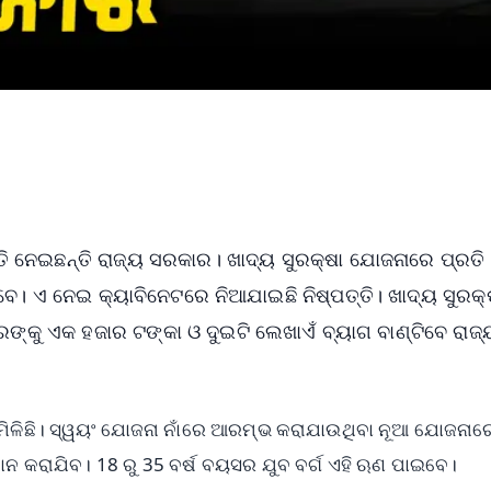
୍ପତ୍ତି ନେଇଛନ୍ତି ରାଜ୍ୟ ସରକାର। ଖାଦ୍ୟ ସୁରକ୍ଷା ଯୋଜନାରେ ପ୍ରତି
େ। ଏ ନେଇ କ୍ୟାବିନେଟରେ ନିଆଯାଇଛି ନିଷ୍ପତ୍ତି। ଖାଦ୍ୟ ସୁରକ୍
୍କୁ ଏକ ହଜାର ଟଙ୍କା ଓ ଦୁଇଟି ଲେଖାଏଁ ବ୍ୟାଗ ବାଣ୍ଟିବେ ରାଜ୍
ୀ ମିଳିଛି। ସ୍ୱୟଂ ଯୋଜନା ନାଁରେ ଆରମ୍ଭ କରାଯାଉଥିବା ନୂଆ ଯୋଜନାର
ଦାନ କରାଯିବ। 18 ରୁ 35 ବର୍ଷ ବୟସର ଯୁବ ବର୍ଗ ଏହି ଋଣ ପାଇବେ।