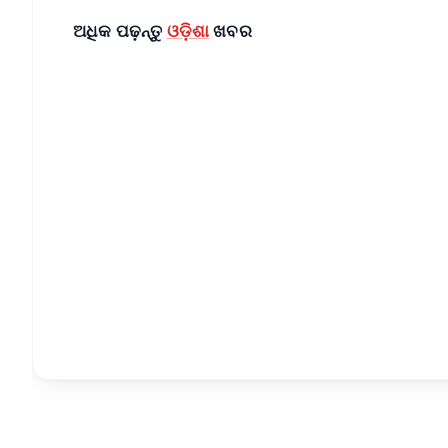
ଅଧିକ ପଢ଼ନ୍ତୁ
ଓଡ଼ିଶା
ଖବର
📱 Get Argus News App
📰 60 Word News
🎬 Argus Podcast
🔔 Free Notification Alerts
Download Free:
Android - Scan QR
i