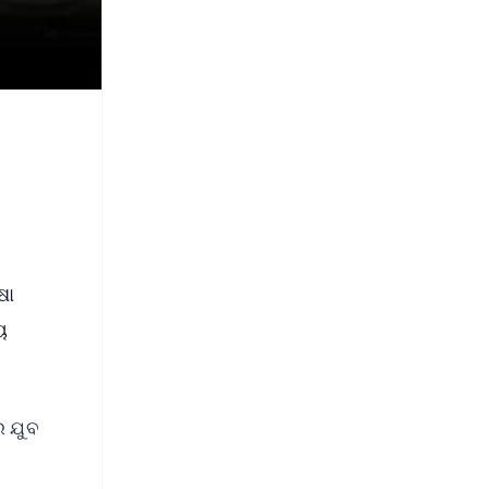
ଷା
ୟ
େ ଯୁବ