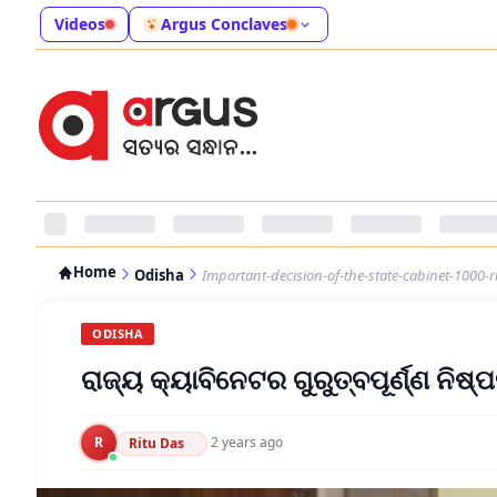
Videos
Argus Conclaves
Home
Odisha
Important-decision-of-the-state-cabinet-1000-r
ODISHA
ରାଜ୍ୟ କ୍ୟାବିନେଟର ଗୁରୁତ୍ବପୂର୍ଣ୍ଣ ନିଷ
R
·
2 years ago
Ritu Das