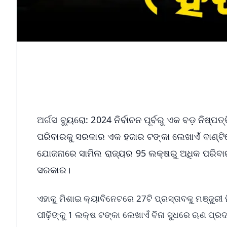
ଅର୍ଗସ ବ୍ୟୁରୋ: 2024 ନିର୍ବାଚନ ପୂର୍ବରୁ ଏକ ବଡ଼ ନିଷ
ପରିବାରକୁ ସରକାର ଏକ ହଜାର ଟଙ୍କା ଲେଖାଏଁ ବାଣ୍ଟିବ
ଯୋଜନାରେ ସାମିଲ ରାଜ୍ୟର 95 ଲକ୍ଷରୁ ଅଧିକ ପରିବାରଙ
ସରକାର।
ଏହାକୁ ମିଶାଇ କ୍ୟାବିନେଟରେ 27ଟି ପ୍ରସ୍ତାବକୁ ମଞ୍ଜୁର
ପୀଢ଼ିଙ୍କୁ 1 ଲକ୍ଷ ଟଙ୍କା ଲେଖାଏଁ ବିନା ସୁଧରେ ଋଣ ପ୍ର