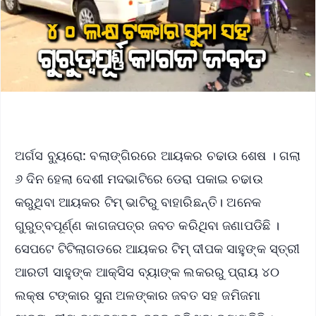
ଅର୍ଗସ ବ୍ୟୁରୋ: ବଲାଙ୍ଗିରରେ ଆୟକର ଚଢାଉ ଶେଷ । ଗଲା
୬ ଦିନ ହେଲା ଦେଶୀ ମଦଭାଟିରେ ଡେରା ପକାଇ ଚଢାଉ
କରୁଥିବା ଆୟକର ଟିମ୍ ଭାଟିରୁ ବାହାରିଛନ୍ତି। ଅନେକ
ଗୁରୁତ୍ବପୂର୍ଣ୍ଣ କାଗଜପତ୍ର ଜବତ କରିଥିବା ଜଣାପଡିଛି ।
ସେପଟେ ଟିଟିଲାଗଡରେ ଆୟକର ଟିମ୍ ଦୀପକ ସାହୁଙ୍କ ସ୍ତ୍ରୀ
ଆରତୀ ସାହୁଙ୍କ ଆକ୍ସିସ ବ୍ୟାଙ୍କ ଲକରରୁ ପ୍ରାୟ ୪୦
ଲକ୍ଷ ଟଙ୍କାର ସୁନା ଅଳଙ୍କାର ଜବତ ସହ ଜମିଜମା