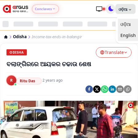
Conclaves
ଓଡ଼ିଆ
ଓଡ଼ିଆ
Argus Agri Vikas
English
Odisha
Income-tax-ends-in-balangir
Argus Nari Shakti
Translate
ODISHA
Argus Education Next
ବଲାଙ୍ଗିରରେ ଆୟକର ଚଢାଉ ଶେଷ
Argus Health Connect
R
·
2 years ago
Ritu Das
Argus Swaad Odisha
Argus Chalo Dekhein Apna Desh