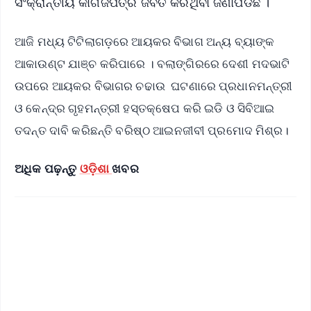
ସଂକ୍ରାନ୍ତୀୟ କାଗଜପତ୍ର ଜବତ କରିଥିବା ଜଣାପଡିଛି ।
ଆଜି ମଧ୍ୟ ଟିଟିଲାଗଡ଼ରେ ଆୟକର ବିଭାଗ ଅନ୍ୟ ବ୍ୟାଙ୍କ
ଆକାଉଣ୍ଟ ଯାଞ୍ଚ କରିପାରେ । ବଲାଙ୍ଗିରରେ ଦେଶୀ ମଦଭାଟି
ଉପରେ ଆୟକର ବିଭାଗର ଚଢାଉ ଘଟଣାରେ ପ୍ରଧାନମନ୍ତ୍ରୀ
ଓ କେନ୍ଦ୍ର ଗୃହମନ୍ତ୍ରୀ ହସ୍ତକ୍ଷେପ କରି ଇଡି ଓ ସିବିଆଇ
ତଦନ୍ତ ଦାବି କରିଛନ୍ତି ବରିଷ୍ଠ ଆଇନଜୀବୀ ପ୍ରମୋଦ ମିଶ୍ର।
ଅଧିକ ପଢ଼ନ୍ତୁ
ଓଡ଼ିଶା
ଖବର