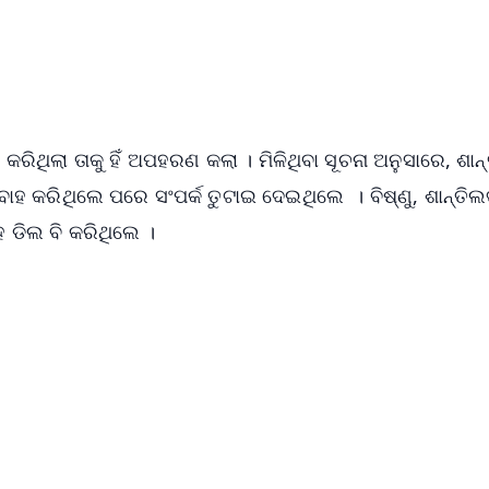
4.8 Rating
50K+ Download
OS - Scan QR
କରିଥିଲା ତାକୁ ହିଁ ଅପହରଣ କଲା । ମିଳିଥିବା ସୂଚନା ଅନୁସାରେ, ଶାନ
ୁ ବିବାହ କରିଥିଲେ ପରେ ସଂପର୍କ ତୁଟାଇ ଦେଇଥିଲେ । ବିଷ୍ଣୁ, ଶାନ୍ତି
ହ ଡିଲ ବି କରିଥିଲେ ।