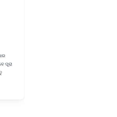
ଣାର
ବେ ପୂରା
ତୁ