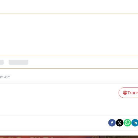
heswar
Tran