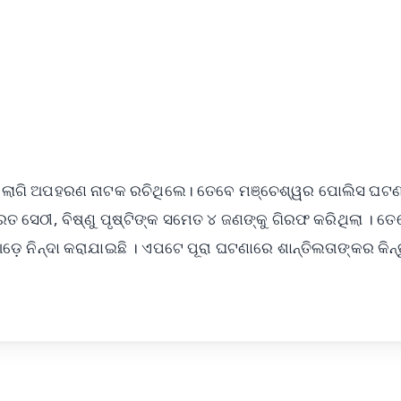
 ଦେବା ଲାଗି ଅପହରଣ ନାଟକ ରଚିଥିଲେ। ତେବେ ମଞ୍ଚେଶ୍ୱର ପୋଲିସ ଘଟ
ରତ ସେଠୀ, ବିଷ୍ଣୁ ପୃଷ୍ଟିଙ୍କ ସମେତ ୪ ଜଣଙ୍କୁ ଗିରଫ କରିଥିଲା । ତେ
଼େ ନିନ୍ଦା କରାଯାଇଛି । ଏପଟେ ପୂରା ଘଟଣାରେ ଶାନ୍ତିଲତାଙ୍କର କିନ୍