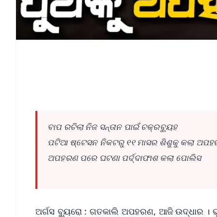
ବାପ ରଚିଲା ନିଜ ସନ୍ତାନ ପାଇଁ ଚକ୍ରବ୍ୟୁହ
ପଟିଆ ଷ୍ଟେସନ ନିକଟରୁ ୧୧ ମାସର ଶିଶୁକୁ କଲା ଅପ
ଅପହରଣ ପରେ ଘଟଣା ପର୍ଦ୍ଦାଫାଶ କଲା ପୋଲିସ
ଅର୍ଗସ ବ୍ୟୁରୋ : ଗତକାଲି ଅପହରଣ, ଆଜି ଉଦ୍ଧାର । 