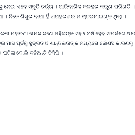
ୁ ନେଇ ଏବେ ସବୁଠି ଚର୍ଚ୍ଚା । ପାରିବାରିକ କଳହର କରୁଣ ପରିଣତି ।
ା । ନିଜେ ଶିଶୁର ବାପା ହିଁ ଅପହରଣର ମାଷ୍ଟରମାଇଣ୍ଡ ଥିଲା ।
ତିଲତା ମହାରଣା ନାମକ ଜଣେ ମହିଳାଙ୍କ ସହ ୨ ବର୍ଷ ହେବ ସଂପର୍କରେ ଥଲ
ଦୁଇ ମାସ ପୂର୍ବରୁ ସୁବ୍ରତ ଓ ଶାନ୍ତିଲତାଙ୍କ ମଧ୍ୟରେ କୌଣସି କାରଣରୁ
ିଲା ବୋଲି କହିଛନ୍ତି ଡିସିପି ।
✨
📺 Live TV and Breaking News
⭐
⭐
⭐
⭐