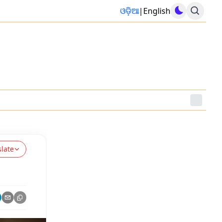
ଓଡ଼ିଆ
|
English
slate