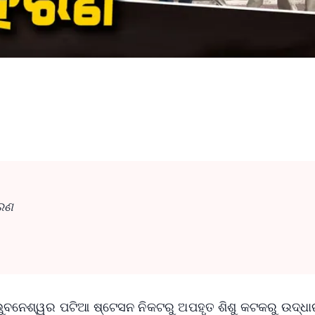
ହରଣ
ଭୁବନେଶ୍ୱର ପଟିଆ ଷ୍ଟେସନ ନିକଟରୁ ଅପହୃତ ଶିଶୁ କଟକରୁ ଉଦ୍ଧ