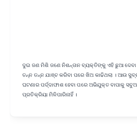
ଦୁଇ ଜଣ ମିଶି ଜଣେ ନିଶନ୍ତାନ ବ୍ୟକ୍ତିଙ୍କୁ ଏହି ଛୁଆ
ତନ୍ନ ତନ୍ନ ଯାଞ୍ଚ କରିବା ପରେ ଖିଅ କାଢିଥଲା । ଆଉ ସୁବ୍
ଘଟଣାର ପର୍ଦ୍ଦାଫାଶ ହେବା ପରେ ଅଭିଯୁକ୍ତ ବାପାକୁ ସବୁଆଡ
ପ୍ରତିକ୍ରିୟା ମିଳିପାରିନାହିଁ ।