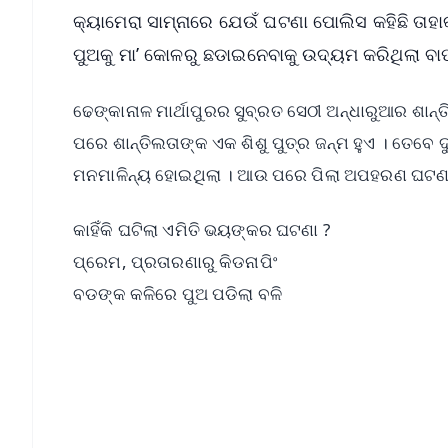
କ୍ୟାମେରା ସାମ୍ନାରେ ଯେଉଁ ଘଟଣା ପୋଲିସ କହିଛି ତାହାକ
ପୁଅକୁ ମା’ କୋଳରୁ ଛଡାଇନେବାକୁ ଉଦ୍ୟମ କରିଥିଲା ବାପ
ଢେଙ୍କାନାଳ ମାର୍ଥାପୁରର ସୁବ୍ରତ ସେଠୀ ଅନ୍ଧାରୁଆର ଶାନ୍
ପରେ ଶାନ୍ତିଲତାଙ୍କ ଏକ ଶିଶୁ ପୁତ୍ର ଜନ୍ମ ହୁଏ । ତେବେ 
ମନମାଳିନ୍ୟ ହୋଇଥିଲା । ଆଉ ପରେ ପିଲା ଅପହରଣ ଘଟଣା ଘଟ
କାହିଁକି ଘଟିଲା ଏମିତି ଭୟଙ୍କର ଘଟଣା ?
ପ୍ରେମ, ପ୍ରତାରଣାରୁ କିଡନାପିଂ
ବଡଙ୍କ କଳିରେ ପୁଅ ପଡିଲା ବଳି
📱 Get Argus News App
📰 60 Word News
🎬 Argus Podcast