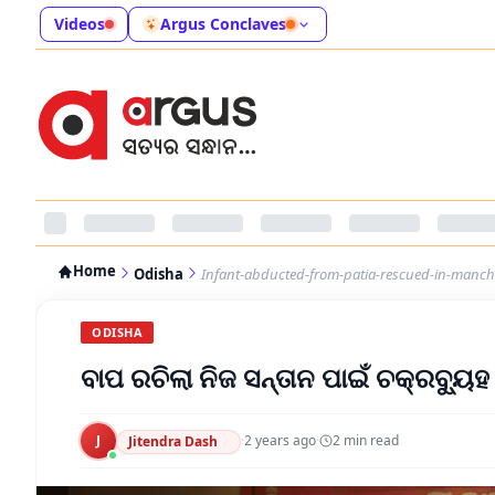
Videos
Argus Conclaves
Home
Odisha
Infant-abducted-from-patia-rescued-in-manc
ODISHA
ବାପ ରଚିଲା ନିଜ ସନ୍ତାନ ପାଇଁ ଚକ୍ରବ୍ୟୁହ
J
·
2 years ago
·
2
min read
Jitendra Dash