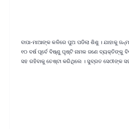
🔔 Free Notification Alerts
Download Free:
Android - Scan QR
i
ବାପା-ମାଆଙ୍କ କଳିରେ ପୁଅ ପଡିଲା ଶିଶୁ । ଯାହାକୁ ଜନ୍ମ 
୧୦ ବର୍ଷ ପୂର୍ବେ ବିଷ୍ଣୁ ପୃଷ୍ଟି ନାମକ ଜଣେ ବ୍ୟକ୍ତିଙ୍କ
ସହ ରହିବାକୁ ଚେଷ୍ଟା କରିଥିଲେ । ସୁବ୍ରତ ସେଠୀଙ୍କ ସ