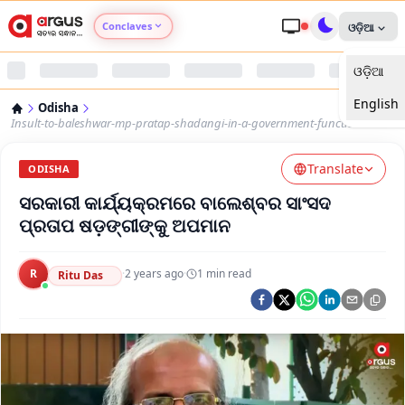
Conclaves
ଓଡ଼ିଆ
ଓଡ଼ିଆ
Argus Agri Vikas
English
Odisha
Argus Nari Shakti
Insult-to-baleshwar-mp-pratap-shadangi-in-a-government-function
Translate
Argus Education Next
ODISHA
ସରକାରୀ କାର୍ଯ୍ୟକ୍ରମରେ ବାଲେଶ୍ବର ସାଂସଦ
Argus Health Connect
ପ୍ରତାପ ଷଡ଼ଙ୍ଗୀଙ୍କୁ ଅପମାନ
Argus Swaad Odisha
R
·
2 years ago
·
1
min read
Ritu Das
Argus Chalo Dekhein Apna Desh