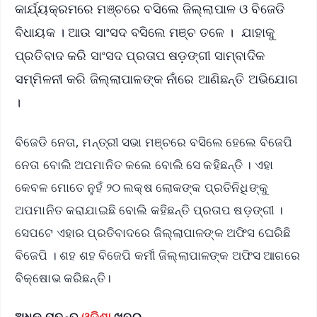
କାର୍ଯ୍ୟକ୍ରମରେ ମଞ୍ଚରେ ବସିଲେ ଜିଲ୍ଲାପାଳ ଓ ବିଜେଡି
ବିଧାୟକ । ଆଉ ସାଂସଦ ବସିଲେ ମଞ୍ଚ ତଳେ । ଯାହାକୁ
ପ୍ରତିବାଦ କରି ସାଂସଦ ପ୍ରତାପ ଷଡ଼ଙ୍ଗୀ ସାମ୍ବାଦିକ
ସମ୍ମିଳନୀ କରି ଜିଲ୍ଲାପାଳଙ୍କ ନାଁରେ ଆଣିଛନ୍ତି ଅଭିଯୋଗ
।
ବିଜେଡି ନେତା, ମନ୍ତ୍ରୀ ସଭା ମଞ୍ଚରେ ବସିଲେ ହେଲେ ବିଜେପି
ନେତା ବୋଲି ଅପମାନିତ କଲେ ବୋଲି ସେ କହିଛନ୍ତି । ଏହା
କେବଳ ମୋତେ ନୁହଁ ୨୦ ଲକ୍ଷ ଲୋକଙ୍କ ପ୍ରତିନିଧିଙ୍କୁ
ଅପମାନିତ କରାଯାଇଛି ବୋଲି କହିଛନ୍ତି ପ୍ରତାପ ଷଡ଼ଙ୍ଗୀ ।
ସେପଟେ ଏହାର ପ୍ରତିବାଦରେ ଜିଲ୍ଲାପାଳଙ୍କ ଅଫିସ ଘେରିଛି
ବିଜେପି । ଶହ ଶହ ବିଜେପି କର୍ମୀ ଜିଲ୍ଲାପାଳଙ୍କ ଅଫିସ ଆଗରେ
ବିକ୍ଷୋଭ କରିଛନ୍ତି।
ଅଧିକ ପଢ଼ନ୍ତୁ
ଓଡ଼ିଶା
ଖବର