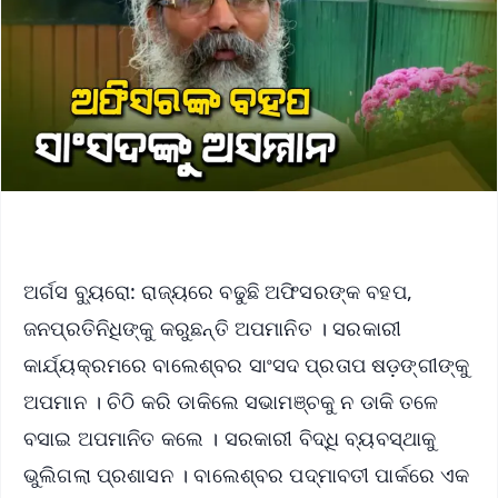
ଅର୍ଗସ ବ୍ୟୁରୋ: ରାଜ୍ୟରେ ବଢୁଛି ଅଫିସରଙ୍କ ବହପ,
ଜନପ୍ରତିନିଧିଙ୍କୁ କରୁଛନ୍ତି ଅପମାନିତ । ସରକାରୀ
କାର୍ଯ୍ୟକ୍ରମରେ ବାଲେଶ୍ବର ସାଂସଦ ପ୍ରତାପ ଷଡ଼ଙ୍ଗୀଙ୍କୁ
ଅପମାନ । ଚିଠି କରି ଡାକିଲେ ସଭାମଞ୍ଚକୁ ନ ଡାକି ତଳେ
ବସାଇ ଅପମାନିତ କଲେ । ସରକାରୀ ବିଦ୍ଧି ବ୍ୟବସ୍ଥାକୁ
ଭୁଲିଗଲା ପ୍ରଶାସନ । ବାଲେଶ୍ବର ପଦ୍ମାବତୀ ପାର୍କରେ ଏକ