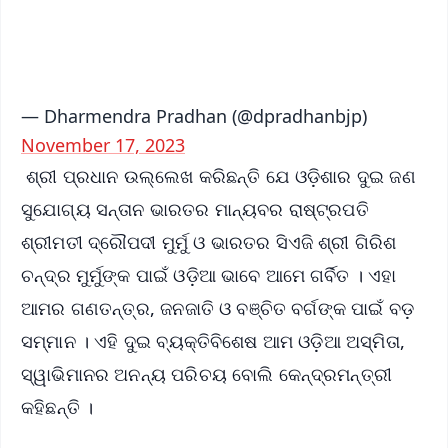
iOS - Scan QR
— Dharmendra Pradhan (@dpradhanbjp)
November 17, 2023
ଶ୍ରୀ ପ୍ରଧାନ ଉଲ୍ଲେଖ କରିଛନ୍ତି ଯେ ଓଡ଼ିଶାର ଦୁଇ ଜଣ
ସୁଯୋଗ୍ୟ ସନ୍ତାନ ଭାରତର ମାନ୍ୟବର ରାଷ୍ଟ୍ରପତି
ଶ୍ରୀମତୀ ଦ୍ରୌପଦୀ ମୁର୍ମୁ ଓ ଭାରତର ସିଏଜି ଶ୍ରୀ ଗିରିଶ
ଚନ୍ଦ୍ର ମୁର୍ମୁଙ୍କ ପାଇଁ ଓଡ଼ିଆ ଭାବେ ଆମେ ଗର୍ବିତ । ଏହା
ଆମର ଗଣତନ୍ତ୍ର, ଜନଜାତି ଓ ବଞ୍ଚିତ ବର୍ଗଙ୍କ ପାଇଁ ବଡ଼
ସମ୍ମାନ । ଏହି ଦୁଇ ବ୍ୟକ୍ତିବିଶେଷ ଆମ ଓଡ଼ିଆ ଅସ୍ମିତା,
ସ୍ୱାଭିମାନର ଅନନ୍ୟ ପରିଚୟ ବୋଲି କେନ୍ଦ୍ରମନ୍ତ୍ରୀ
କହିଛନ୍ତି ।