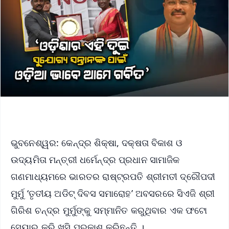
ଭୁବନେଶ୍ୱର: କେନ୍ଦ୍ର ଶିକ୍ଷା, ଦକ୍ଷତା ବିକାଶ ଓ
ଉଦ୍ୟମିତା ମନ୍ତ୍ରୀ ଧର୍ମେନ୍ଦ୍ର ପ୍ରଧାନ ସାମାଜିକ
ଗଣମାଧ୍ୟମରେ ଭାରତର ରାଷ୍ଟ୍ରପତି ଶ୍ରୀମତୀ ଦ୍ରୌପଦୀ
ମୁର୍ମୁ ‘ତୃତୀୟ ଅଡିଟ୍ ଦିବସ ସମାରୋହ’ ଅବସରରେ ସିଏଜି ଶ୍ରୀ
ଗିରିଶ ଚନ୍ଦ୍ର ମୁର୍ମୁଙ୍କୁ ସମ୍ମାନିତ କରୁଥିବାର ଏକ ଫଟୋ
ସେୟାର୍ କରି ଖୁସି ପ୍ରକାଶ କରିଛନ୍ତି ।