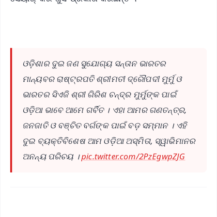
ଓଡ଼ିଶାର ଦୁଇ ଜଣ ସୁଯୋଗ୍ୟ ସନ୍ତାନ ଭାରତର
ମାନ୍ୟବର ରାଷ୍ଟ୍ରପତି ଶ୍ରୀମତୀ ଦ୍ରୌପଦୀ ମୁର୍ମୁ ଓ
ଭାରତର ସିଏଜି ଶ୍ରୀ ଗିରିଶ ଚନ୍ଦ୍ର ମୁର୍ମୁଙ୍କ ପାଇଁ
ଓଡ଼ିଆ ଭାବେ ଆମେ ଗର୍ବିତ । ଏହା ଆମର ଗଣତନ୍ତ୍ର,
ଜନଜାତି ଓ ବଞ୍ଚିତ ବର୍ଗଙ୍କ ପାଇଁ ବଡ଼ ସମ୍ମାନ । ଏହି
ଦୁଇ ବ୍ୟକ୍ତିବିଶେଷ ଆମ ଓଡ଼ିଆ ଅସ୍ମିତା, ସ୍ୱାଭିମାନର
ଅନନ୍ୟ ପରିଚୟ ।
pic.twitter.com/2PzEgwpZJG