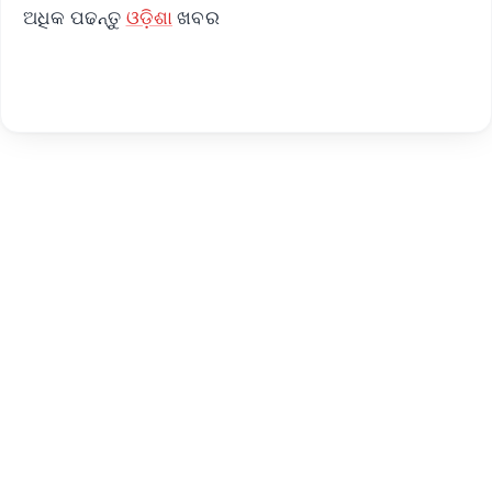
ଅଧିକ ପଢନ୍ତୁ
ଓଡ଼ିଶା
ଖବର