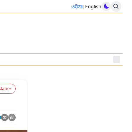
ଓଡ଼ିଆ
|
English
slate