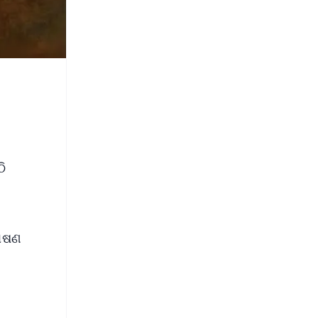
ି
ଭାଷଣ