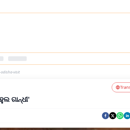
odisha-visit
Tran
ୁଲ ଗାନ୍ଧୀ'