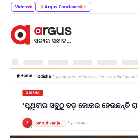
Videos
Argus Conclaves
Home
Odisha
Jainarayan-mishra-reaction-over-rahul-gandhi-
ODISHA
'ପୃଥିବୀର ସବୁଠୁ ବଡ଼ ଜୋକର ହେଉଛନ୍ତି ରାହ
S
·
2 years ago
Smruti Parija