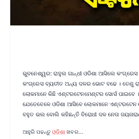
ଭୁବନେଶ୍ୱର: ରାହୁଲ ଗାନ୍ଧୀ ଓଡିଶା ଆସିଲେ କଂଗ୍ରେସ
କଂଗ୍ରେସ ବ୍ୟତୀତ ଅନ୍ୟ ଦଳର ଭୋଟ ବଢେ । ତେଣୁ ରାହୁ
ଲୋକମାନେ କିଛି ଏଣ୍ଟରଟେନମେଣ୍ଟର ସୋର୍ସ ପାଇବେ । ପ
ଯେତେବେଳେ ଓଡିଶା ଆସିବେ ଲୋକମାନେ ଏଣ୍ଟରଟେନ ହେ
ବହୁତ ଭଲ ବୋଲି କହିଛନ୍ତି ବିରୋଧୀ ଦଳ ନେତା ଜୟନାରା
ଆହୁରି ପଢନ୍ତୁ
ଓଡିଶା
ଖବର...