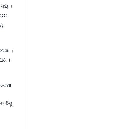
ହସ୍ୟ ।
ରିୟର
ଜୁ
ଦେଖା ।
 ଘର ।
ଣଦେଖା
ତ ବିଜୁ