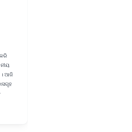
 କରି
ଥାନୀୟ
 । ଆଜି
ାସଗୃହ
କ