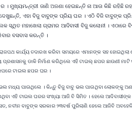
 । ମୁଖ୍ୟମନ୍ତ୍ରୀ ଜାଣି ଅଜଣା ହେଇଛନ୍ତି ନା ଆଉ କିଛି ରହିଛି ର
ୁଛନ୍ତି, ଏହା ବିଜୁ ବାବୁଙ୍କ ପ୍ରିୟ ଘର । ଏଠି ବିଜି ବାବୁଙ୍କ ପ୍
୍ଲକ ସ୍ଥିତ ମହାଖେଲା ଗ୍ରାମର ଆଦିବାସୀ ବିଜୁ କଲୋନୀ । ଏଠାରେ ବି
ିବାର ବସବାସ କରନ୍ତି ।
ୀୟ ରାଜପଥ କାର୍ଯ୍ୟ ତଦାରଖ କରିବା ସମୟରେ ଏମାନଙ୍କ ସହ ହୋଇଥିଲା 
ପ୍ରଶାସନକୁ ଡାକି ନିର୍ମାଣ କରିଥିଲେ ଏହି ଟାଇଲ୍ ଛପର ଛାଉଣୀ ମାଟି
ୁଣ୍ଡ ଉପରେ ଟାଇଲ ଛପର ଘର ।
ଭଲ ମଧ୍ୟ ପାଉଥିଲେ । କିନ୍ତୁ ବିଜୁ ବାବୁ ଭଲ ପାଉଥିବା ଲୋକଙ୍କୁ ଅ
ୋଇଥିବା ଏହି ଟାଇଲ ଘରର ସଂଖ୍ୟା ଆଜି ବି ସିମିତ । ହେଲେ ଆଦିବାସୀଙ୍କ
ନି ସତ, ନବୀନ ବାବୁଙ୍କ ସରକାର ୨୩ବର୍ଷ ପୁରିଲାଣି ହେଲେ ଆଜିବି ଅବହେଳି