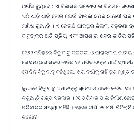
ଅର୍ଗସ ବ୍ୟୁରୋ : ଏ ବିକାଶର ସରକାର ନା ବିନାଶର ସରକାର
ଏଠି ଧାଡ଼ି ଧାଡ଼ି ହୋଇ ଯେଉଁ ଟାଇଲ ଛପର ଛାଉଣୀ ଘର ଦେଖ
ମଣିଷ ରୁହନ୍ତି । ଏ ହେଉଛି ଯାଜପୁର ଜିଲ୍ଲା ବଡ଼ଚଣା ବ
ବାବୁଙ୍କର ଅତି ପ୍ରିୟ ଏବଂ ଆପଣାର ଶବର ଜାତିର ପର
୧୯୬୨ ମସିହାରେ ବିଜୁ ବାବୁ ଦଇତାରୀ ଓ ପାରାଦ୍ବୀପ ଜାତ
ସେ ସମୟରେ ଶବର ଜାତିର ୨୧ ପରିବାରଙ୍କ ପାଇଁ ସ୍ଥାନୀୟ 
ସେ ଦିନ ବିଜୁ ବାବୁ କହିଥିଲେ, ଖରା ବର୍ଷାକୁ ନାହିଁ ଡ଼ର ମ
କୁଆଡେ ବିଜୁ ବାବୁ ଏମାନଙ୍କୁ ସ୍ନେହ ଓ ଆଦର କରିବା ସହ 
କରୁଛନ୍ତି ରାଜ୍ୟ ସରକାର । ୨୧ ପରିବାର ପାଇଁ ନିର୍ମାଣ ହ
ପରିବାରର ସଂଖ୍ୟା ବଢ଼ିଛି । ହେଲେ ଦୀର୍ଘ ୬୧ ବର୍ଷ ବିତିଲା
କଲୋନୀ ।