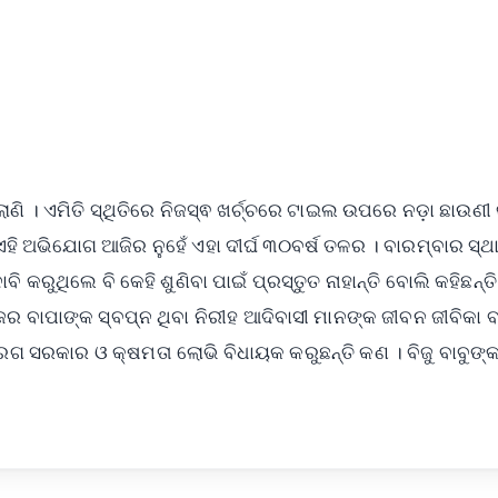
ଲାଣି । ଏମିତି ସ୍ଥିତିରେ ନିଜସ୍ଵ ଖର୍ଚ୍ଚରେ ଟାଇଲ ଉପରେ ନଡ଼ା ଛାଉଣୀ
। ଏହି ଅଭିଯୋଗ ଆଜିର ନୁହେଁ ଏହା ଦୀର୍ଘ ୩୦ବର୍ଷ ତଳର । ବାରମ୍ବାର ସ୍
 କରୁଥିଲେ ବି କେହି ଶୁଣିବା ପାଇଁ ପ୍ରସ୍ତୁତ ନାହାନ୍ତି ବୋଲି କହିଛନ୍ତି
ବାପାଙ୍କ ସ୍ବପ୍ନ ଥିବା ନିରୀହ ଆଦିବାସୀ ମାନଙ୍କ ଜୀବନ ଜୀବିକା ବ
ରଗ ସରକାର ଓ କ୍ଷମତା ଲୋଭି ବିଧାୟକ କରୁଛନ୍ତି କଣ । ବିଜୁ ବାବୁଙ୍