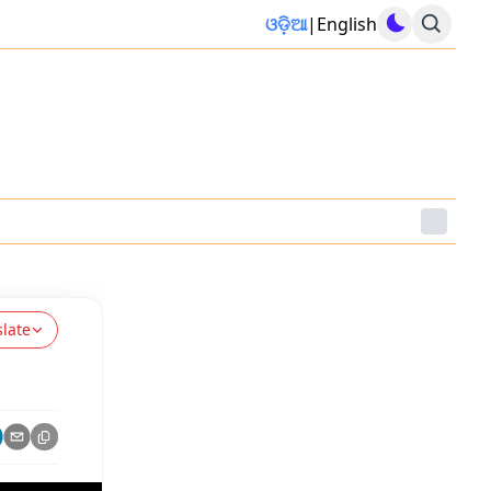
ଓଡ଼ିଆ
|
English
slate