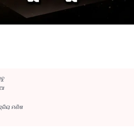
ାବୁ
ଖିଆ
 ପ୍ରିୟ ମଣିଷ