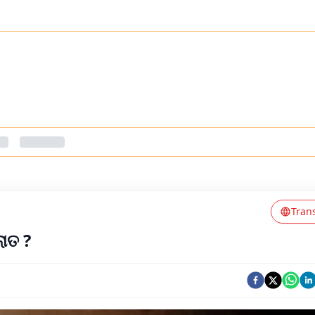
Tran
ଲାତ ?