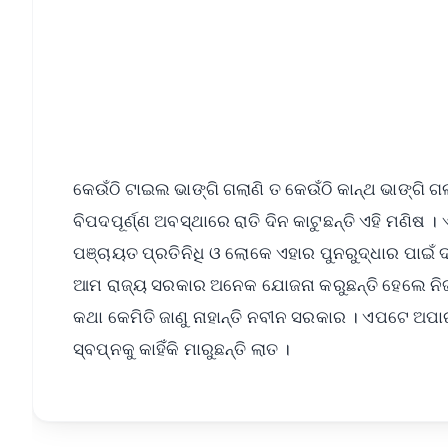
କେଉଁଠି ଟାଇଲ ଭାଙ୍ଗି ଗଲାଣି ତ କେଉଁଠି କାନ୍ଥ ଭାଙ୍ଗି ଗ
ବିପଦପୂର୍ଣ୍ଣ ଅବସ୍ଥାରେ ରାତି ଦିନ କାଟୁଛନ୍ତି ଏହି ମଣିଷ 
ପଞ୍ଚାୟତ ପ୍ରତିନିଧି ଓ ଲୋକେ ଏହାର ପୁନରୁଦ୍ଧାର ପାଇଁ ଦାବି
ଆମ ରାଜ୍ୟ ସରକାର ଅନେକ ଯୋଜନା କରୁଛନ୍ତି ହେଲେ ନିଜର 
କଥା କେମିତି ଜାଣୁ ନାହାନ୍ତି ନବୀନ ସରକାର । ଏପଟେ ଅପା
ସ୍ବପ୍ନକୁ କାହିଁକି ମାରୁଛନ୍ତି ଲାତ ।