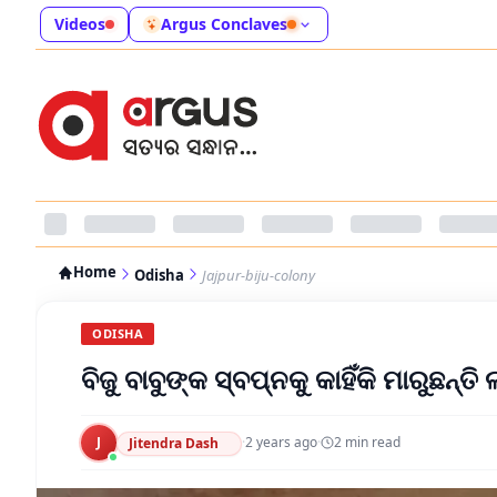
Videos
Argus Conclaves
Home
Odisha
Jajpur-biju-colony
ODISHA
ବିଜୁ ବାବୁଙ୍କ ସ୍ବପ୍ନକୁ କାହିଁକି ମାରୁଛନ୍ତି 
J
·
2 years ago
·
2
min read
Jitendra Dash