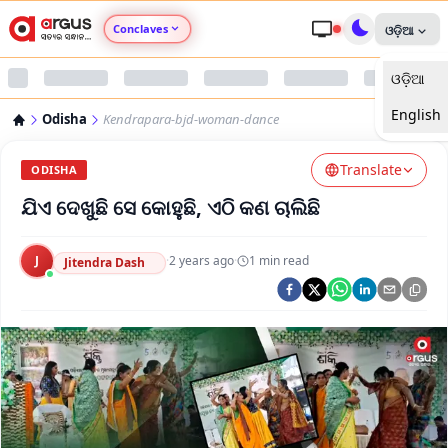
Conclaves
ଓଡ଼ିଆ
ଓଡ଼ିଆ
Argus Agri Vikas
English
Odisha
Kendrapara-bjd-woman-dance
Argus Nari Shakti
Translate
ODISHA
Argus Education Next
ଯିଏ ଦେଖୁଛି ସେ କୋହୁଛି, ଏଠି କଣ ଚାଲିଛି
Argus Health Connect
J
·
2 years ago
·
1
min read
Jitendra Dash
Argus Swaad Odisha
Argus Chalo Dekhein Apna Desh