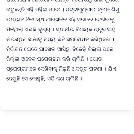
ନାଚୁଛନ୍ତି ଏହି ମହିଳା ମାନେ । ପଟ୍ଟାମୁଣ୍ଡାଇ ବ୍ଲକ ଶିଶୁ
ଉଦ୍ୟାନ ନିକଟସ୍ଥ ଆୟୋଜିତ ଏହି ସଭାରେ ଦେଖିବାକୁ
ମିଳିଥିଲା ଏଭଳି ଦୃଶ୍ୟ । ସ୍ଥାନୀୟ ବିଧାୟକ ଧ୍ରୁବ ସାହୁ
ଉପସ୍ଥିତ ସାଭାକୁ ମଧ୍ୟ ରହି ସମ୍ବୋଧନ କରିଥିଲେ ।
ନିର୍ବାଚନ ଯେତେ ପାଖେଇ ଆସିଛୁ, ବିଜେଡ଼ି ଜିଲ୍ଲା ପରେ
ଜିଲ୍ଲା ଅନେକ ପ୍ରୋଗ୍ରାମ କରି ଚାଲିଛି । ଯୋଉ
ପ୍ରୋଗ୍ରାମରେ ଦେଖିବାକୁ ମିଳୁଛି ଅଦଭୁତ ଘଟଣା । ଯିଏ
ଦେଖୁଛି ସେ କୋହୁଛି, ଏଠି କଣ ଚାଲିଛି ।