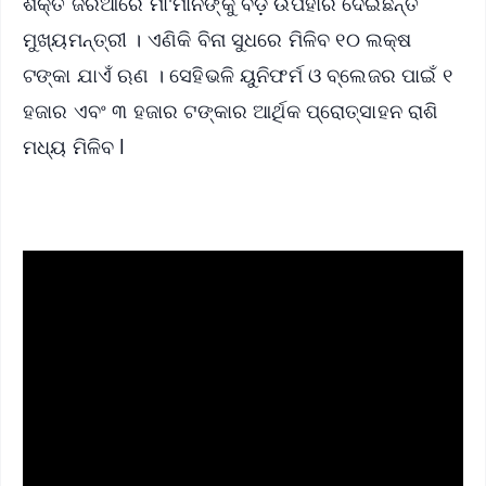
ଶକ୍ତି ଜରିଆରେ ମା'ମାନଙ୍କୁ ବଡ଼ ଉପହାର ଦେଇଛନ୍ତି
ମୁଖ୍ୟମନ୍ତ୍ରୀ । ଏଣିକି ବିନା ସୁଧରେ ମିଳିବ ୧୦ ଲକ୍ଷ
ଟଙ୍କା ଯାଏଁ ଋଣ । ସେହିଭଳି ୟୁନିଫର୍ମ ଓ ବ୍ଲେଜର ପାଇଁ ୧
ହଜାର ଏବଂ ୩ ହଜାର ଟଙ୍କାର ଆର୍ଥିକ ପ୍ରୋତ୍ସାହନ ରାଶି
ମଧ୍ୟ ମିଳିବ l