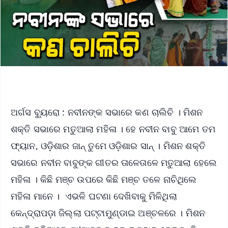
ଅର୍ଗସ ବ୍ୟୁରୋ : ନବୀନଙ୍କ ସଭାରେ କଣ ଚାଲିଚି । ମିଶନ
ଶକ୍ତି ସଭାରେ ମତୁଆଲା ମହିଳା । ହେ ନବୀନ ବାବୁ ଆମେ ତମ
ଫ୍ୟାନ, ଓଡ଼ିଶାର ଜାନ୍ ତୁମେ ଓଡ଼ିଶାର ସାନ୍ । ମିଶନ ଶକ୍ତି
ସଭାରେ ନବୀନ ବାବୁଙ୍କ ଗୀତର ତାଳେତାଳେ ମତୁଆଲା ହେଲେ
ମହିଳା । କିଛି ମଞ୍ଚ ଉପରେ କିଛି ମଞ୍ଚ ତଳେ ନାଚିଥିଲେ
ମହିଳା ମାନେ । ଏଭଳି ଘଟଣା ଦେଖିବାକୁ ମିଳିଥିଲା
କେନ୍ଦ୍ରାପଡ଼ା ଜିଲ୍ଲା ପଟ୍ଟାମୁଣ୍ଡାଇ ଅଞ୍ଚଳରେ । ମିଶନ