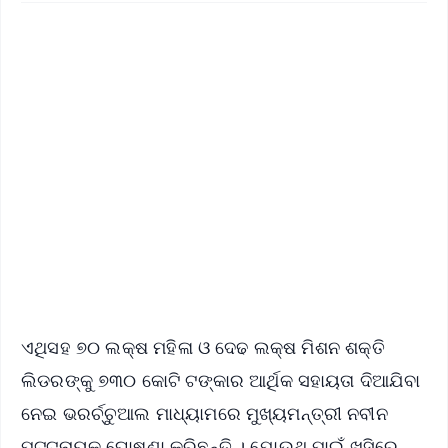
✨
📱 Get Argus News App
📰 60 Word News
🎬 Argus Podcast
📺 Live TV and Breaking News
🔔 Free Notification Alerts
Download Free:
Android - Scan QR
iOS - Scan QR
ଏଥିସହ ୭୦ ଲକ୍ଷ ମହିଳା ଓ ଦେଢ ଲକ୍ଷ ମିଶନ ଶକ୍ତି
ଲିଡରଙ୍କୁ ୭୩୦ କୋଟି ଟଙ୍କାର ଆର୍ଥିକ ସହାୟତା ଦିଆଯିବା
ନେଇ ଭରର୍ଚ୍ଚୁଆଲ ମାଧ୍ୟାମରେ ମୁଖ୍ୟମନ୍ତ୍ରୀ ନବୀନ
ପଟ୍ଟନାୟକ ଘୋଷଣା କରିଛନ୍ତି । ଯୋଉଥି ପାଇଁ ଖୁସିରେ