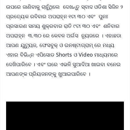
ଉପରେ ଜାଣିବାକୁ ଚାହୁଁଥିଲେ ଦେଖନ୍ତୁ ସ୍ବାଦ ଓଡିଶା ସିଜିନ ୨
ପ୍ରତ୍ୟେକ ରବିବାର ଅପରାହ୍ନ ୧ଟା ୩୦ ଏବଂ ପୁନଃ
ପ୍ରସାରଣ ସମୟ ଶୁକ୍ରବାର ରାତି ୯ଟା ୩୦ ଏବଂ ଶନିବାର
ଅପରାହ୍ନ ୩.୩୦ ରେ କେବଳ ଅର୍ଗସ ନ୍ୟୁଜରେ । ଏହାଛଡା
ଆପଣ ୟୁଟ୍ୟୁଜ, ଫେସବୁକ୍ ଓ ଇନଷ୍ଟାଗ୍ରାମ୍ ରେ ମଧ୍ୟ
ଏହାର ବିଭିନ୍ନ ଏପିସୋଡ Shorts ଓ Video ମାଧ୍ୟମରେ
ଦେଖିପାରିବେ । ଏବଂ ଘରେ ଏଭଳି ସୁଆଦିଆ ଖାଇବା ବନେଇ
ଆପଣଙ୍କ ପ୍ରିୟଜନଙ୍କୁ ଖୁଆଇପାରିବେ ।