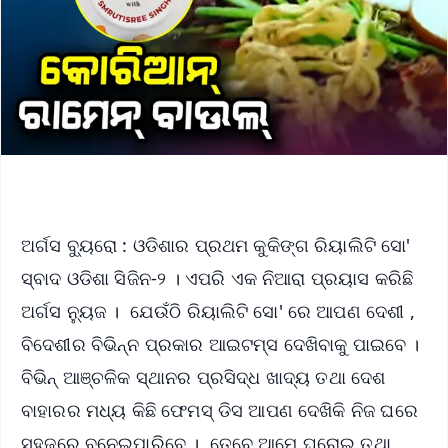
ଅର୍ଗସ ବ୍ୟୁରୋ : ଓଡିଶାର ପ୍ରଥମ କୁକିଙ୍ଗ ରିୟାଲିଟି ସୋ'
ସ୍ବାଦ ଓଡିଶା ସିଜିନ-୨ । ଏପରି ଏକ ନିଆରା ପ୍ରୟାସ କରିଛି
ଅର୍ଗସ ନ୍ୟୁଜ । ଯେଉଁଠି ରିୟାଲିଟି ସୋ' ରେ ଆପଣ ଦେଶୀ ,
ବିଦେଶୀର ବିଭିନ୍ନ ପ୍ରକାର ଆଇଟମ୍ସ ଦେଖିବାକୁ ପାଇବେ ।
ବିଭିନ୍ ଆଞ୍ଚଳିକ ସ୍ଥାନର ପ୍ରସିଦ୍ଧ ଖାଦ୍ୟ ତଥା ଦେଶ
ବାହାରର ମଧ୍ୟ କିଛି ଫେମସ୍ ଡିସ ଆପଣ ଦେଖିକି ନିଜ ଘରେ
ସହଜରେ ବନେଇପାରିବେ । ତେବେ ଆମେ ଘରୋଇ ତଥା