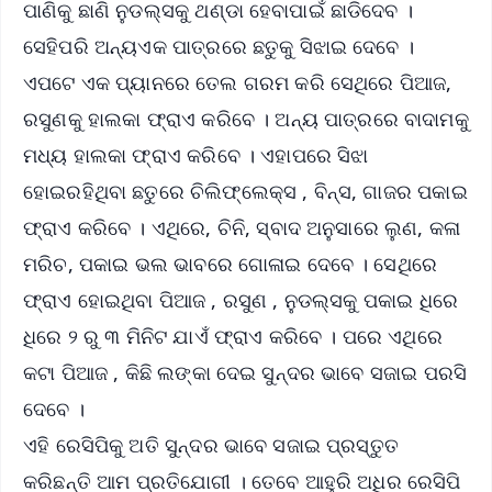
ପାଣିକୁ ଛାଣି ନୁଡଲ୍ସକୁ ଥଣ୍ଡା ହେବାପାଇଁ ଛାଡିଦେବ ।
ସେହିପରି ଅନ୍ୟଏକ ପାତ୍ରରେ ଛତୁକୁ ସିଝାଇ ଦେବେ ।
ଏପଟେ ଏକ ପ୍ୟାନରେ ତେଲ ଗରମ କରି ସେଥିରେ ପିଆଜ,
ରସୁଣକୁ ହାଲକା ଫ୍ରାଏ କରିବେ । ଅନ୍ୟ ପାତ୍ରରେ ବାଦାମକୁ
ମଧ୍ୟ ହାଲକା ଫ୍ରାଏ କରିବେ । ଏହାପରେ ସିଝା
ହୋଇରହିଥିବା ଛତୁରେ ଚିଲିଫ୍ଲେକ୍ସ , ବିନ୍ସ, ଗାଜର ପକାଇ
ଫ୍ରାଏ କରିବେ । ଏଥିରେ, ଚିନି, ସ୍ବାଦ ଅନୁସାରେ ଲୁଣ, କଳା
ମରିଚ, ପକାଇ ଭଲ ଭାବରେ ଗୋଳାଇ ଦେବେ । ସେଥିରେ
ଫ୍ରାଏ ହୋଇଥିବା ପିଆଜ , ରସୁଣ , ନୁଡଲ୍ସକୁ ପକାଇ ଧିରେ
ଧିରେ ୨ ରୁ ୩ ମିନିଟ ଯାଏଁ ଫ୍ରାଏ କରିବେ । ପରେ ଏଥିରେ
କଟା ପିଆଜ , କିଛି ଲଙ୍କା ଦେଇ ସୁନ୍ଦର ଭାବେ ସଜାଇ ପରସି
ଦେବେ ।
ଏହି ରେସିପିକୁ ଅତି ସୁନ୍ଦର ଭାବେ ସଜାଇ ପ୍ରସ୍ତୁତ
କରିଛନ୍ତି ଆମ ପ୍ରତିଯୋଗୀ । ତେବେ ଆହୁରି ଅଧିର ରେସିପି