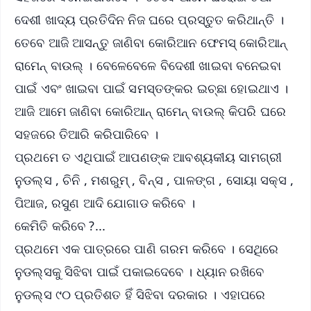
ଦେଶୀ ଖାଦ୍ୟ ପ୍ରତିଦିନ ନିଜ ଘରେ ପ୍ରସ୍ତୁତ କରିଥାନ୍ତି ।
ତେବେ ଆଜି ଆସନ୍ତୁ ଜାଣିବା କୋରିଆନ ଫେମସ୍ କୋରିଆନ୍
ରାମେନ୍ ବାଉଲ୍ । ବେଳେବେଳେ ବିଦେଶୀ ଖାଇବା ବନେଇବା
ପାଇଁ ଏବଂ ଖାଇବା ପାଇଁ ସମସ୍ତଙ୍କର ଇଚ୍ଛା ହୋଇଥାଏ ।
ଆଜି ଆମେ ଜାଣିବା କୋରିଆନ୍ ରାମେନ୍ ବାଉଲ୍ କିପରି ଘରେ
ସହଜରେ ତିଆରି କରିପାରିବେ ।
ପ୍ରଥମେ ତ ଏଥିପାଇଁ ଆପଣଙ୍କ ଆବଶ୍ୟକୀୟ ସାମଗ୍ରୀ
ନୁଡଲ୍ସ , ଚିନି , ମଶରୁମ୍ , ବିନ୍ସ , ପାଳଙ୍ଗ , ସୋୟା ସକ୍ସ ,
ପିଆଜ, ରସୁଣ ଆଦି ଯୋଗାଡ କରିବେ ।
କେମିତି କରିବେ ?...
ପ୍ରଥମେ ଏକ ପାତ୍ରରେ ପାଣି ଗରମ କରିବେ । ସେଥିରେ
ନୁଡଲ୍ସକୁ ସିଝିବା ପାଇଁ ପକାଇଦେବେ । ଧ୍ୟାନ ରଖିବେ
ନୁଡଲ୍ସ ୯୦ ପ୍ରତିଶତ ହିଁ ସିଝିବା ଦରକାର । ଏହାପରେ