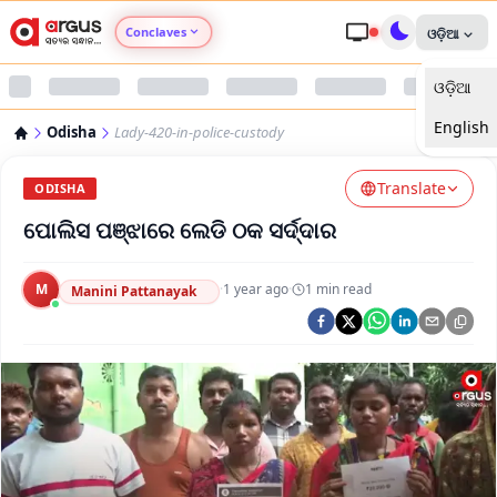
Conclaves
ଓଡ଼ିଆ
ଓଡ଼ିଆ
Argus Agri Vikas
English
Odisha
Lady-420-in-police-custody
Argus Nari Shakti
Translate
ODISHA
Argus Education Next
ପୋଲିସ ପଞ୍ଝାରେ ଲେଡି ଠକ ସର୍ଦ୍ଦାର
Argus Health Connect
M
·
1 year ago
·
1
min read
Manini Pattanayak
Argus Swaad Odisha
Argus Chalo Dekhein Apna Desh