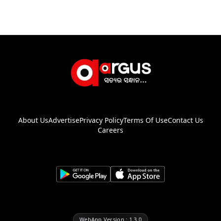
About Us
Advertise
Privacy Policy
Terms Of Use
Contact Us
Careers
WebApp Version : 1.3.0