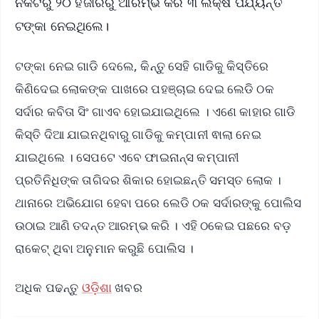
ନିକଟରୁ ୨୦ ହଜାରରୁ ଆରମ୍ଭ କରି ୩ ଲକ୍ଷ ପର୍ଯ୍ୟନ୍ତ
ଟଙ୍କା ନେଇଥିଲେ।
ଟଙ୍କା ନେଇ ଗାଡି ଦେଲେ, କିନ୍ତୁ ସେହି ଗାଡିକୁ କିସ୍ତିରେ
କିଣିଦେଇ ଲୋକଙ୍କ ପାଖରେ ପହଞ୍ଚାଇ ଦେଇ ଲେଡି ଠକ
ସର୍ଦାର କବିତା ସିଂ ଗାଏବ ହୋଇଯାଇଥିଲେ । ଏଣେ କାହାର ଗାଡି
କିସ୍ତି ଦିଆ ଯାଇନଥିବାରୁ ଗାଡିକୁ କମ୍ପାନୀ ଵାଲା ନେଇ
ଯାଇଥିଲେ । ସେପଟେ ଏବେ ଫାଇନାନ୍ସ କମ୍ପାନୀ
ପ୍ରତିନିଧିଙ୍କ ତାଗିଦର ଶିକାର ହୋଇଛନ୍ତି ସମସ୍ତ ଲୋକ ।
ଥାନାରେ ଅଭିଯୋଗ ହେବା ପରେ ଲେଡି ଠକ ସର୍ଦାରଙ୍କୁ ପୋଲିସ
ଉଠାଇ ଆଣି ତଦନ୍ତ ଆରମ୍ଭ କରି । ଏହି ଠକେଇ ପଛରେ ବଡ଼
ରାକେଟ୍ ଥିବା ଅନୁମାନ କରୁଛି ପୋଲିସ ।
ଅଧିକ ପଢନ୍ତୁ
ଓଡ଼ିଶା
ଖବର