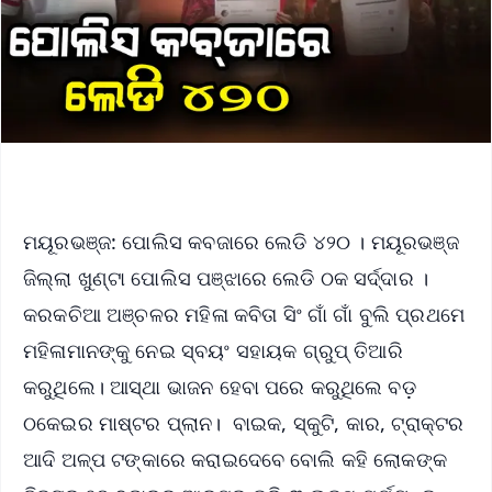
ମୟୂରଭଞ୍ଜ: ପୋଲିସ କବଜାରେ ଲେଡି ୪୨୦ । ମୟୂରଭଞ୍ଜ
ଜିଲ୍ଲା ଖୁଣ୍ଟା ପୋଲିସ ପଞ୍ଝାରେ ଲେଡି ଠକ ସର୍ଦ୍ଦାର ।
କରକଚିଆ ଅଞ୍ଚଳର ମହିଳା କବିତା ସିଂ ଗାଁ ଗାଁ ବୁଲି ପ୍ରଥମେ
ମହିଳାମାନଙ୍କୁ ନେଇ ସ୍ବୟଂ ସହାୟକ ଗ୍ରୁପ୍ ତିଆରି
କରୁଥିଲେ। ଆସ୍ଥା ଭାଜନ ହେବା ପରେ କରୁଥିଲେ ବଡ଼
ଠକେଇର ମାଷ୍ଟର ପ୍ଲାନ। ବାଇକ, ସ୍କୁଟି, କାର, ଟ୍ରାକ୍ଟର
ଆଦି ଅଳ୍ପ ଟଙ୍କାରେ କରାଇଦେବେ ବୋଲି କହି ଲୋକଙ୍କ