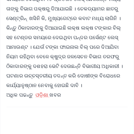
ତାଙ୍କୁ ବିଭାଗ ପକ୍ଷରୁ ଦିଆଯାଇଛି । ଚେକଡ୍ୟାମର ଛାତରୁ
ସେଣ୍ଟ୍ରିନ୍ ଖସିନି କି, ମୁଖ୍ୟଗେଟ୍‌ରେ କବାଟ ମଧ୍ୟ ଲାଗିନି ।
କିନ୍ତୁ ଠିକାଦାରଙ୍କୁ ଦିଆଯାଇଛି ଲକ୍ଷ ଲକ୍ଷ ଟଙ୍କାର ବିଲ୍
ସହ ଟେଣ୍ଡର ସମୟରେ ଦେଇଥିବା ପନ୍ଦର ପର୍ସେଣ୍ଟ ଲେସ୍‌
ଆମାଉଣ୍ଟ । ଯେଉଁ ଟଙ୍କା ଫାଇନାଲ ବିଲ୍ ପରେ ଦିଆଯିବା
ନିୟମ ରହିଥିବା ବେଳେ କ୍ଷୁଦ୍ର ଜଳସେଚନ ବିଭାଗ ତରଫରୁ
ଠିକାଦାରଙ୍କୁ ଦଶହରା ଭେଟି ଦେଉଛନ୍ତି ବିଭାଗୀୟ ଅଧିକାରୀ ।
ଘଟଣାର ଉଚ୍ଚସ୍ତରୀୟ ତଦନ୍ତ କରି ଦୋଷୀଙ୍କ ବିରୋଧରେ
କାର୍ଯ୍ୟାନୁଷ୍ଠାନ ନେବାକୁ ହୋଇଛି ଦାବି ।
ଅଧିକ ପଢନ୍ତୁ
ଓଡ଼ିଶା
ଖବର