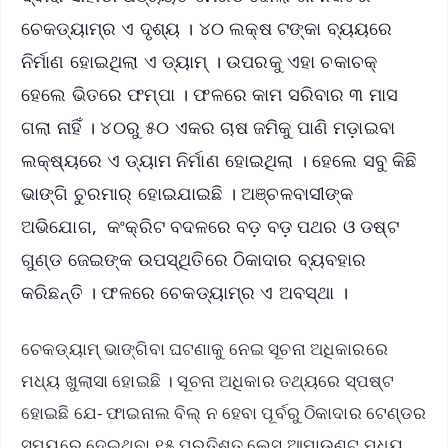
ଚେକଡ୍ୟାମ୍‌ର ଏ ଦୃଶ୍ୟ । ୪୦ ଲକ୍ଷ ଟଙ୍କା ବ୍ୟୟରେ
ନିର୍ମାଣ ହୋଇଥିଲା ଏ ଡ୍ୟାମ୍ । ଉପରକୁ ଏହା ଚକାଚକ୍
ହେଲେ ଭିତରେ ଫମ୍ପା । ଫଳରେ କାମ ସରିବାର ୩ ମାସ
ଗଲା ନାହିଁ । ୪୦ରୁ ୫୦ ଏକର ଚାଷ ଜମିକୁ ପାଣି ମଡ଼ାଇବା
ଲକ୍ଷ୍ୟରେ ଏ ଡ୍ୟାମ ନିର୍ମାଣ ହୋଇଥିଲା । ହେଲେ ସବୁ କିଛି
ଭାଙ୍ଗି ଚୁରମାର୍ ହୋଇଯାଇଛି । ଅଞ୍ଚଳବାସୀଙ୍କ
ଅଭିଯୋଗ, କଂକ୍ରିଟ ବଦଳରେ ବଡ଼ ବଡ଼ ପଥର ଓ ଡଷ୍ଟ
ଗୁଣ୍ଡ ଜେଇଙ୍କ ଉପସ୍ଥିତିରେ ଠିକାଦାର ବ୍ୟବହାର
କରିଛନ୍ତି । ଫଳରେ ଚେକଡ୍ୟାମ୍‌ର ଏ ଅବସ୍ଥା ।
ଚେକଡ୍ୟାମ୍‌ ଭାଙ୍ଗିବା ଘଟଣାକୁ ନେଇ ସୂଚନା ଅଧିକାରରେ
ମଧ୍ୟ ଖୁଲାସା ହୋଇଛି । ସୂଚନା ଅଧିକାର ତଥ୍ୟରେ ସ୍ପଷ୍ଟ
ହୋଇଛି ଯେ- ଫାଇନାଲ ବିଲ୍ ନ ହେବା ପୂର୍ବରୁ ଠିକାଦାର ଟେଣ୍ଡର
ସମୟରେ ଦେଇଥିବା ୧୫ ପ୍ରତିଶତ ଲେସ୍ ଆମାଉଣ୍ଟ ମଧ୍ୟ