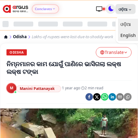
Conclaves
ଓଡ଼ିଆ
ଓଡ଼ିଆ
Argus Agri Vikas
English
Odisha
Lakhs-of-rupees-were-lost-due-to-shoddy-work
Argus Nari Shakti
Translate
ODISHA
Argus Education Next
ନିମ୍ନମାନର କାମ ଯୋଗୁଁ ପାଣିରେ ଭାସିଗଲା ଲକ୍ଷ
ଲକ୍ଷ ଟଙ୍କା
Argus Health Connect
M
·
1 year ago
·
2
min read
Manini Pattanayak
Argus Swaad Odisha
Argus Chalo Dekhein Apna Desh