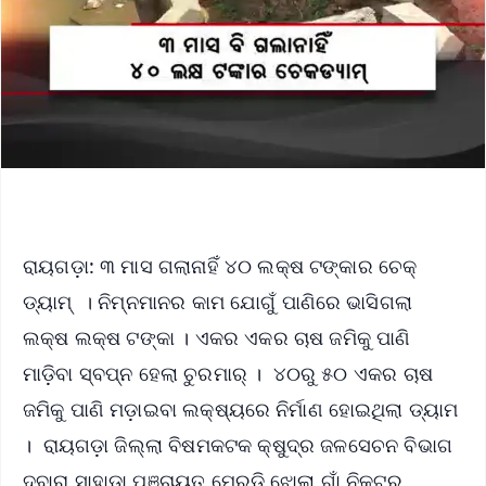
ରାୟଗଡ଼ା: ୩ ମାସ ଗଲାନାହିଁ ୪୦ ଲକ୍ଷ ଟଙ୍କାର ଚେକ୍
ଡ୍ୟାମ୍‌ । ନିମ୍ନମାନର କାମ ଯୋଗୁଁ ପାଣିରେ ଭାସିଗଲା
ଲକ୍ଷ ଲକ୍ଷ ଟଙ୍କା । ଏକର ଏକର ଚାଷ ଜମିକୁ ପାଣି
ମାଡ଼ିବା ସ୍ବପ୍ନ ହେଲା ଚୁରମାର୍ । ୪୦ରୁ ୫୦ ଏକର ଚାଷ
ଜମିକୁ ପାଣି ମଡ଼ାଇବା ଲକ୍ଷ୍ୟରେ ନିର୍ମାଣ ହୋଇଥିଲା ଡ୍ୟାମ
। ରାୟଗଡ଼ା ଜିଲ୍ଲା ବିଷମକଟକ କ୍ଷୁଦ୍ର ଜଳସେଚନ ବିଭାଗ
ଦ୍ବାରା ସାହାଡା ପଞ୍ଚାୟତ ମେରଡି ଝୋଲା ଗାଁ ନିକଟର