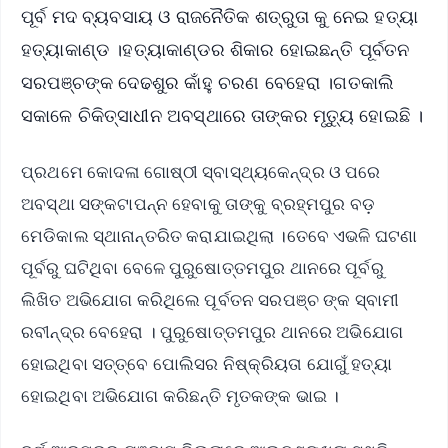
ପୂର୍ବ ମଦ ବ୍ୟବସାୟ ଓ ରାଜନୈତିକ ଶତ୍ରୁତା କୁ ନେଇ ହତ୍ୟା
ହତ୍ୟାକାଣ୍ଡ ।ହତ୍ୟାକାଣ୍ଡର ଶିକାର ହୋଇଛନ୍ତି ପୂର୍ବତନ
ସରପଞ୍ଚଙ୍କ ଦେଢଶୁର କାଁହୁ ଚରଣ ବେହେରା ।ଗତକାଲି
ସକାଳେ ଚିକିତ୍ସାଧୀନ ଅବସ୍ଥାରେ ତାଙ୍କର ମୃତ୍ୟୁ ହୋଇଛି ।
ପ୍ରଥମେ କୋଦଳା ଗୋଷ୍ଠୀ ସ୍ବାସ୍ଥ୍ୟକେନ୍ଦ୍ର ଓ ପରେ
ଅବସ୍ଥା ସଙ୍କଟାପନ୍ନ ହେବାକୁ ତାଙ୍କୁ ବ୍ରହ୍ମପୁର ବଡ଼
ମେଡିକାଲ ସ୍ଥାନାନ୍ତରିତ କରାଯାଇଥିଲା ।ତେବେ ଏଭଳି ଘଟଣା
ପୂର୍ବରୁ ଘଟିଥିବା ବେଳେ ପୁରୁଷୋତ୍ତମପୁର ଥାନରେ ପୂର୍ବରୁ
ଲିଖିତ ଅଭିଯୋଗ କରିଥିଲେ ପୂର୍ବତନ ସରପଞ୍ଚ ଙ୍କ ସ୍ବାମୀ
ରବୀନ୍ଦ୍ର ବେହେରା । ପୁରୁଷୋତ୍ତମପୁର ଥାନରେ ଅଭିଯୋଗ
ହୋଇଥିବା ସତ୍ତ୍ବେ ପୋଲିସର ନିଷ୍କ୍ରିୟତା ଯୋଗୁଁ ହତ୍ୟା
ହୋଇଥିବା ଅଭିଯୋଗ କରିଛନ୍ତି ମୃତକଙ୍କ ଭାଇ ।