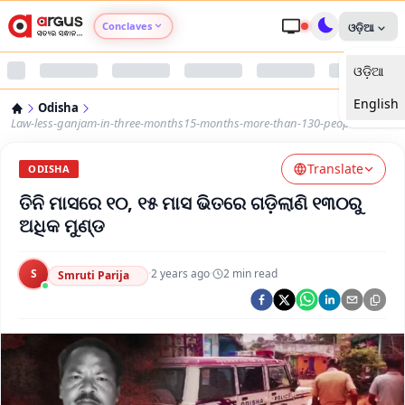
Conclaves
ଓଡ଼ିଆ
ଓଡ଼ିଆ
Argus Agri Vikas
English
Odisha
Argus Nari Shakti
Law-less-ganjam-in-three-months15-months-more-than-130-people-died
Translate
Argus Education Next
ODISHA
ତିନି ମାସରେ ୧୦, ୧୫ ମାସ ଭିତରେ ଗଡ଼ିଲାଣି ୧୩୦ରୁ
Argus Health Connect
ଅଧିକ ମୁଣ୍ଡ
Argus Swaad Odisha
S
·
2 years ago
·
2
min read
Smruti Parija
Argus Chalo Dekhein Apna Desh