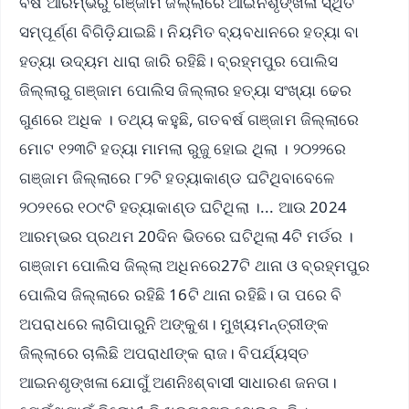
ବର୍ଷ ଆରମ୍ଭରୁ ଗଞ୍ଜାମ ଜିଲ୍ଲାରେ ଆଇନଶୃଙ୍ଖଳା ସ୍ଥିତି
ସମ୍ପୂର୍ଣ୍ଣ ବିଗିଡି଼ଯାଇଛି। ନିୟମିତ ବ୍ୟବଧାନରେ ହତ୍ୟା ବା
ହତ୍ୟା ଉଦ୍ୟମ ଧାରା ଜାରି ରହିଛି। ବ୍ରହ୍ମପୁର ପୋଲିସ
ଜିଲ୍ଲାରୁ ଗଞ୍ଜାମ ପୋଲିସ ଜିଲ୍ଲାର ହତ୍ୟା ସଂଖ୍ୟା ଢେର
ଗୁଣରେ ଅଧିକ । ତଥ୍ୟ କହୁଛି, ଗତବର୍ଷ ଗଞ୍ଜାମ ଜିଲ୍ଲାରେ
ମୋଟ ୧୨୩ଟି ହତ୍ୟା ମାମଲା ରୁଜୁ ହୋଇ ଥିଲା । ୨୦୨୨ରେ
ଗଞ୍ଜାମ ଜିଲ୍ଲାରେ ୮୨ଟି ହତ୍ୟାକାଣ୍ଡ ଘଟିଥିବାବେଳେ
୨୦୨୧ରେ ୧୦୯ଟି ହତ୍ୟାକାଣ୍ଡ ଘଟିଥିଲା ।... ଆଉ 2024
ଆରମ୍ଭର ପ୍ରଥମ 20ଦିନ ଭିତରେ ଘଟିଥିଲା 4ଟି ମର୍ଡର ।
ଗଞ୍ଜାମ ପୋଲିସ ଜିଲ୍ଲା ଅଧିନରେ27ଟି ଥାନା ଓ ବ୍ରହ୍ମପୁର
ପୋଲିସ ଜିଲ୍ଲାରେ ରହିଛି 16ଟି ଥାନା ରହିଛି। ତା ପରେ ବି
ଅପରାଧରେ ଲାଗିପାରୁନି ଅଙ୍କୁଶ। ମୁଖ୍ୟମନ୍ତ୍ରୀଙ୍କ
ଜିଲ୍ଲାରେ ଚାଲିଛି ଅପରାଧୀଙ୍କ ରାଜ। ବିପର୍ଯ୍ୟସ୍ତ
ଆଇନଶୃଙ୍ଖଳା ଯୋଗୁଁ ଅଣନିଃଶ୍ବାସୀ ସାଧାରଣ ଜନତା।