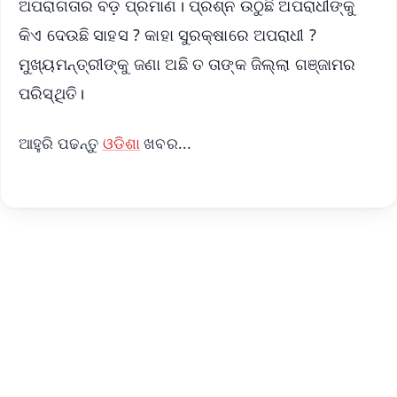
ଅପରାଗତାର ବଡ଼ ପ୍ରମାଣ। ପ୍ରଶ୍ନ ଉଠୁଛି ଅପରାଧୀଙ୍କୁ
କିଏ ଦେଉଛି ସାହସ ? କାହା ସୁରକ୍ଷାରେ ଅପରାଧୀ ?
ମୁଖ୍ୟମନ୍ତ୍ରୀଙ୍କୁ ଜଣା ଅଛି ତ ତାଙ୍କ ଜିଲ୍ଲା ଗଞ୍ଜାମର
ପରିସ୍ଥିତି।
ଆହୁରି ପଢନ୍ତୁ
ଓଡିଶା
ଖବର...