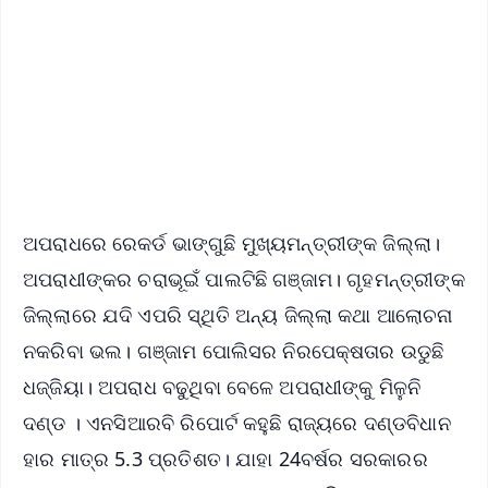
📺 Live TV and Breaking News
🔔 Free Notification Alerts
Download Free:
Android - Scan QR
iOS - Scan QR
ଅପରାଧରେ ରେକର୍ଡ ଭାଙ୍ଗୁଛି ମୁଖ୍ୟମନ୍ତ୍ରୀଙ୍କ ଜିଲ୍ଲା।
ଅପରାଧୀଙ୍କର ଚରାଭୂଇଁ ପାଲଟିଛି ଗଞ୍ଜାମ। ଗୃହମନ୍ତ୍ରୀଙ୍କ
ଜିଲ୍ଲାରେ ଯଦି ଏପରି ସ୍ଥିତି ଅନ୍ୟ ଜିଲ୍ଲା କଥା ଆଲୋଚନା
ନକରିବା ଭଲ। ଗଞ୍ଜାମ ପୋଲିସର ନିରପେକ୍ଷତାର ଉଡୁଛି
ଧଜ୍ଜିୟା। ଅପରାଧ ବଢୁଥିବା ବେଳେ ଅପରାଧୀଙ୍କୁ ମିଳୁନି
ଦଣ୍ଡ । ଏନସିଆରବି ରିପୋର୍ଟ କହୁଛି ରାଜ୍ୟରେ ଦଣ୍ଡବିଧାନ
ହାର ମାତ୍ର 5.3 ପ୍ରତିଶତ। ଯାହା 24ବର୍ଷର ସରକାରର