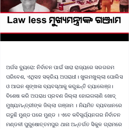
ଅର୍ଗସ ବ୍ୟୁରୋ: ନିର୍ବାଚନ ପାଇଁ ସାରା ରାଜ୍ୟରେ ସରଗରମ
ପରିବେଶ, ଏଥିସହ ସକ୍ରିୟ ଅପରାଧୀ। ଖୁଲମଖୁଲ୍ଲା ପୋଲିସ
ଓ ଆଇନ ଶୃଙ୍ଖଳା ବ୍ୟବସ୍ଥାକୁ କରୁଛନ୍ତି ଚ୍ୟାଲେଞ୍ଜ।
ବିଶେଷ କରି ଅପରାଧ ପ୍ରବଣ ଜିଲ୍ଲା ହୋଇଗଲାଣି ଖୋଦ୍
ମୁଖ୍ୟମନ୍ତ୍ରୀଙ୍କ ଜିଲ୍ଲା ଗଞ୍ଜାମ । ନିୟମିତ ବ୍ୟବଧାନରେ
ଗଡୁଛି ମୁଣ୍ଡ ପରେ ମୁଣ୍ଡ । ଏବେ କବିସୂର୍ଯ୍ୟନଗର ନିର୍ବାଚନ
ମଣ୍ଡଳୀ ପୁରୁଷୋତ୍ତମପୁର ଥାନା ଅନ୍ତର୍ଗତ ସିକୁଳ ଗ୍ରାମରେ