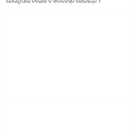
ଯେଉଁଥିପାଇଁ ବିରୋଧୀ ବି ଖଡଗହସ୍ତ ହୋଇଛନ୍ତି ।
✨
📱 Get Argus News App
📰 60 Word News
🎬 Argus Podcast