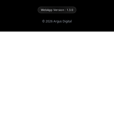
WebApp Version : 1.3.0
©
2026
Argus Digital