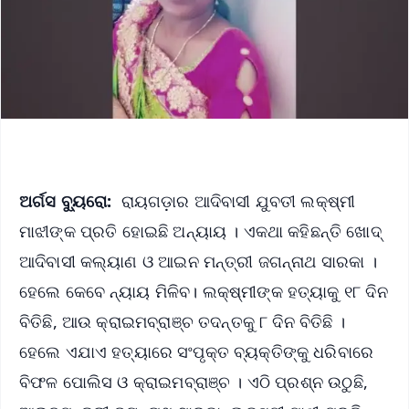
ଅର୍ଗସ ବ୍ୟୁରୋ:
ରାୟଗଡ଼ାର ଆଦିବାସୀ ଯୁବତୀ ଲକ୍ଷ୍ମୀ
ମାଝୀଙ୍କ ପ୍ରତି ହୋଇଛି ଅନ୍ୟାୟ । ଏକଥା କହିଛନ୍ତି ଖୋଦ୍
ଆଦିବାସୀ କଲ୍ୟାଣ ଓ ଆଇନ ମନ୍ତ୍ରୀ ଜଗନ୍ନାଥ ସାରକା ।
ହେଲେ କେବେ ନ୍ୟାୟ ମିଳିବ। ଲକ୍ଷ୍ମୀଙ୍କ ହତ୍ୟାକୁ ୧୮ ଦିନ
ବିତିଛି, ଆଉ କ୍ରାଇମବ୍ରାଞ୍ଚ ତଦନ୍ତକୁ ୮ ଦିନ ବିତିଛି ।
ହେଲେ ଏଯାଏ ହତ୍ୟାରେ ସଂପୃକ୍ତ ବ୍ୟକ୍ତିଙ୍କୁ ଧରିବାରେ
ବିଫଳ ପୋଲିସ ଓ କ୍ରାଇମବ୍ରାଞ୍ଚ । ଏଠି ପ୍ରଶ୍ନ ଉଠୁଛି,