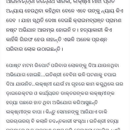
ଆଇନମନ୍ତ୍ରୀ ଜଗନ୍ନାଥ ସାରକା, ଲକ୍ଷ୍ମୀ ମାଝୀ ପ୍ରତି
ଅନ୍ୟାୟ ହେଉଥିବା କହିଥିବା ବେଳେ ଏବେ ତାଙ୍କୁ ନ୍ୟାୟ କିଏ
ଦେବ । ଯାହା ସ୍ଥିତି ଦେଖା ଦେଇଛି କ୍ରାଇମବ୍ରାଞ୍ଚ ପ୍ରାମଣ
ନଷ୍ଟ ଅଭିଯାନ ଆରମ୍ଭ ହୋଇନି ତ। ହତ୍ୟାକାରୀ କିଏ
କାହିଁକି ଗିରଫ ହେଉ ନାହାନ୍ତି ଏଭଳି ଅନେକ ପ୍ରଶ୍ନ
ପରିବାର ଲୋକ ଉଠାଇଛନ୍ତି।
ପୋଷ୍ଟ ମଟମ ରିପୋର୍ଟ ପରିବାର ଲୋକଙ୍କୁ ଦିଆ ଯାଉନଥିବା
ଅଭିଯୋଗ ହୋଇଛି...ଇତିଶ୍ରୀ ବେବିନା ଭଳି ଘଟଣାକୁ ଚପାଇ
ଦିଆ ଯାଉନିତ..ଲକ୍ଷ୍ମୀ ଯେଉଁ ମା ଗୃହରେ କାମ କରୁଥିଲେ ତାର
ଡ଼ାଇରେକ୍ଟର ଓ କାର୍ଯ୍ୟରତ ଡାକ୍ତରଙ୍କର ଲକ୍ଷ୍ମୀଙ୍କ
ହତ୍ୟା ପଛରେ ହାତ ଥିବା ଅଭିଯୋଗ କରିଆସୁଛନ୍ତି
ଲକ୍ଷ୍ମୀଙ୍କ ବାପା। କିନ୍ତୁ ସେମାନଙ୍କୁ ଆଜିଯାଏ ଡାକି
ପରଚାଉରଚା ବି କଲାନି ତଦନ୍ତକାରୀ ସଂସ୍ଥା। ଇତିଶ୍ରୀ ହତ୍ୟା