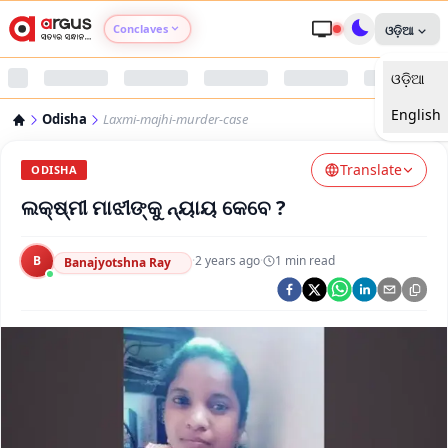
Conclaves
ଓଡ଼ିଆ
ଓଡ଼ିଆ
Argus Agri Vikas
English
Odisha
Laxmi-majhi-murder-case
Argus Nari Shakti
Translate
ODISHA
Argus Education Next
ଲକ୍ଷ୍ମୀ ମାଝୀଙ୍କୁ ନ୍ୟାୟ କେବେ ?
Argus Health Connect
B
·
2 years ago
·
1
min read
Banajyotshna Ray
Argus Swaad Odisha
Argus Chalo Dekhein Apna Desh