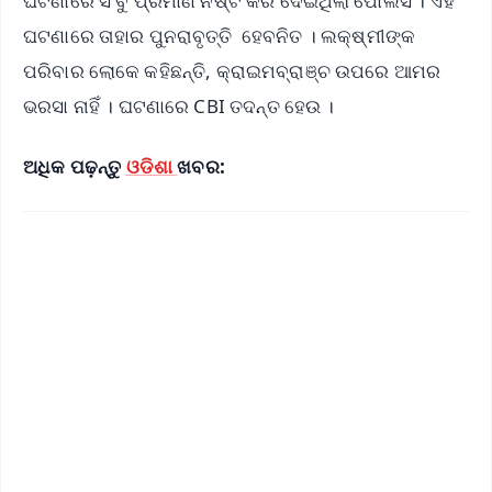
ଘଟଣାରେ ସ ବୁ ପ୍ରମାଣ ନଷ୍ଟ କରି ଦେଇଥିଲା ପୋଲିସ । ଏହି
ଘଟଣାରେ ତାହାର ପୁନରାବୃତ୍ତି ହେବନିତ । ଲକ୍ଷ୍ମୀଙ୍କ
ପରିବାର ଲୋକେ କହିଛନ୍ତି, କ୍ରାଇମବ୍ରାଞ୍ଚ ଉପରେ ଆମର
ଭରସା ନାହିଁ । ଘଟଣାରେ CBI ତଦନ୍ତ ହେଉ ।
ଅଧିକ ପଢ଼ନ୍ତୁ
ଓଡିଶା
ଖବର: