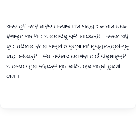
iOS - Scan QR
ଏବେ ପୁଣି ସେହି ସାହିର ଅଶୋକ ଦାସ ମଧ୍ୟ ଏକ ମାସ ତଳେ
ବିଷାକ୍ତ ମଦ ପିଇ ଆରପାରିକୁ ଚାଲି ଯାଇଛନ୍ତି । ତେବେ ଏହି
ଦୁଇ ପରିବାର ବିଧବା ପତ୍ନୀ ଓ ବୃଦ୍ଧା ମା' ମୁଖ୍ୟମନ୍ତ୍ରୀଙ୍କୁ
ଦାୟୀ କରିଛନ୍ତି । ନିଜ ପରିବାର ପୋଷିବା ପାଇଁ ଭିକ୍ଷାବୃତ୍ତି
ଆପଣେଇ ଥିବା କହିଛନ୍ତି ମୃତ କାଳିଆଙ୍କ ପତ୍ନୀ ତୁଳସୀ
ଦାସ ।