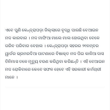
ଏବେ ପୁଣି କେନ୍ଦ୍ରାପଡ଼ା ଜିଲ୍ଲାରେ ବୃଦ୍ଧି ପାଉଛି ବେଆଇନ
ମଦ କାରବାର । ମଦ ମାଫିଆ ମାଲେ ମାଲ ହୋଉଥିବା ବେଳେ
ଗରିବ ପରିବାର ବେହାଲ । କେନ୍ଦ୍ରାପଡ଼ା ସହରର ୨୧ନମ୍ବର
ୱାର୍ଡର ଭ୍ରମରଦିଆ ପାଟଣାରେ ବିଷାକ୍ତ ମଦ ପିଇ କାଳିଆ ଦାସ
ତିନିମାସ ତଳେ ମୃତ୍ୟୁ ବରଣ କରିଥିବା କରିଛନ୍ତି । ଏହି ବେଆଇନ
ମଦ ରୋକିବାରେ କେବେ ସଫଳ ହେବେ ଏହି ସରକାରୀ କର୍ମଚାରୀ
ମାନେ ।