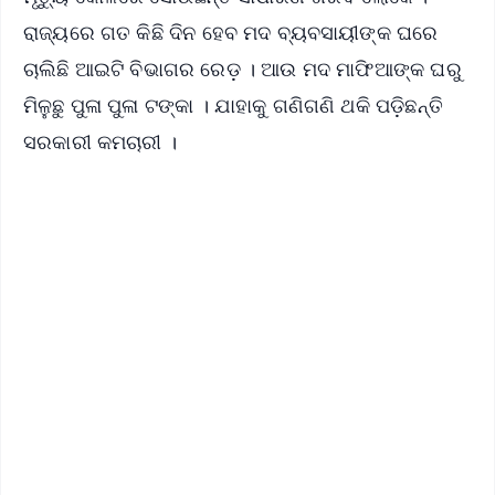
ରାଜ୍ୟରେ ଗତ କିଛି ଦିନ ହେବ ମଦ ବ୍ୟବସାୟୀଙ୍କ ଘରେ
ଚାଲିଛି ଆଇଟି ବିଭାଗର ରେଡ଼ । ଆଉ ମଦ ମାଫିଆଙ୍କ ଘରୁ
ମିଳୁଛୁ ପୁଳା ପୁଳା ଟଙ୍କା । ଯାହାକୁ ଗଣିଗଣି ଥକି ପଡ଼ିଛନ୍ତି
ସରକାରୀ କମଚାରୀ ।