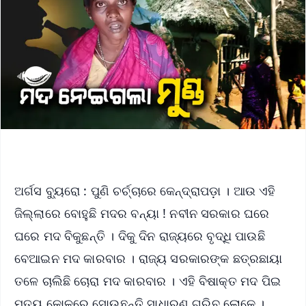
ଅର୍ଗସ ବ୍ୟୁରୋ : ପୁଣି ଚର୍ଚ୍ଚାରେ କେନ୍ଦ୍ରାପଡ଼ା । ଆଉ ଏହି
ଜିଲ୍ଲାରେ ବୋହୁଛି ମଦର ବନ୍ୟା ! ନବୀନ ସରକାର ଘରେ
ଘରେ ମଦ ବିକୁଛନ୍ତି । ଦିକୁ ଦିନ ରାଜ୍ୟରେ ବୃଦ୍ଧି ପାଉଛି
ବେଆଇନ ମଦ କାରବାର । ରାଜ୍ୟ ସରକାରଙ୍କ ଛତ୍ରଛାୟା
ତଳେ ଚାଲିଛି ଚୋରା ମଦ କାରବାର । ଏହି ବିଷାକ୍ତ ମଦ ପିଇ
ମୃତ୍ୟୁ କୋଳରେ ସୋଉଛନ୍ତି ସାଧାରଣ ଗରିବ ଲୋକେ ।