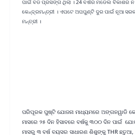
ପାଇଁ ବଡ ପ୍ରସଙ୍ଗ ଥିଲା । 24 ବର୍ଷର ମଡେଲ ବିକାଶର ନ
କେନ୍ଦ୍ରମନ୍ତ୍ରୀ । ଏପଟେ ଅପପୁଣ୍ଟି ଦୁର ପାଇଁ ନୂଆ ସରକ
ମନ୍ତ୍ରୀ ।
📱 Get Argus News App
📰 60 Word News
🎬 Argus Podcast
🔔 Free Notification Alerts
Download Free:
Android - Scan QR
i
ପରିପୂରକ ପୁଷ୍ଟି ଯୋଜନା ମାଧ୍ୟମରେ ଅଙ୍ଗନୱାଡି କେନ୍ଦ
ମାସରେ ୨୫ ଦିନ ହିସାବରେ ବର୍ଷକୁ ୩୦୦ ଦିନ ପାଇଁ ଯ
ମାସରୁ ୩ ବର୍ଷ ବୟସର ସାଧାରଣ ଶିଶୁଙ୍କୁ THR ଛତୁଆ,