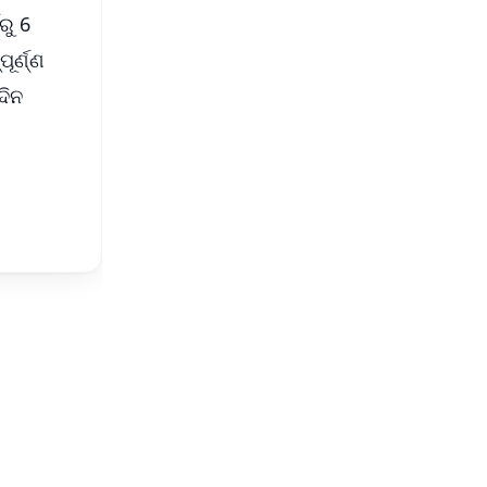
ରୁ 6
ୂର୍ଣ୍ଣ
ଦିନ