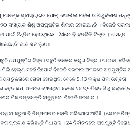
ମାନଙ୍କ ସ୍ବାସ୍ଥ୍ୟର ପୋଲ୍ ଖୋଲିଲା ମହିଳା ଓ ଶିଶୁବିକାଶ ମନ୍ତ
 ସଂଖ୍ୟକ ଶିଶୁ ଅପପୁଷ୍ଟିର ଶିକାର ହୋଇଛନ୍ତି । ବିଜେଡି ସରକ
 ପାଇଁ ନିନ୍ଦିତ ହୋଇଥିଲେ। 24ରେ ବି ବଦଳିନି ଚିତ୍ର । ଆସନ୍ନ
ା ଖାଉଛନ୍ତି ଭାତ ସହ ଲୁଣ॥
ଠି ଅପପୁଷ୍ଟିର ଚିହ୍ନ। ସବୁଠି ଭୋକର କରୁଣ ଚିତ୍ର । ଖାଇବା କହିଲ
ଫ୍ୟାମିଲି ହେଲ୍ଥ ସର୍ଭେ ରିପୋର୍ଟ ବିଜେଡି ସରକାର ଅମଳରେ ଅପପୁଷ୍ଟି
ା ବୟସ ତୁଳନାରେ ଗେଡା ହୋଇଥିବା ବେଳେ 5.13 ଲକ୍ଷ ପିଲା ଉଚ୍ଚତା
ରେ ବହୁତ କମ୍ ଓଜନର ହୋଇଥିବା ବେଳେ ୬୪ ପ୍ରତିଶତ ଶିଶୁ ରକ୍ତହୀ
କାଶର ମିଛ ଦମ୍ଭୋକ୍ତି ବାଢୁଥିଲେ ବିଜେଡି ସରକାର ।
 ଦେଉଥିବା ଛତୁଆ ବି ନିମ୍ମମାନର ବୋଲି ଅଭିଯୋଗ ଆସିଛି । କେବଳ ନି
େଗ ପ୍ରକାଶ କରିଛନ୍ତି ବିଧାୟକ । 24 ନିର୍ବାଚନରେ ଅପପୁଷ୍ଟି ବିରୋ