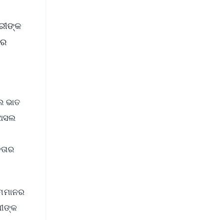
୍ରୀଙ୍କ
ାର
େ ଭାତ
ର ଅସଲ
ନତାର
ମ୍ମମାନର
ଧୀଙ୍କ