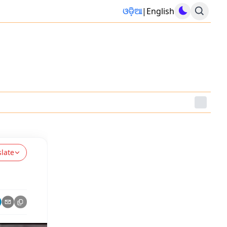
ଓଡ଼ିଆ
|
English
slate