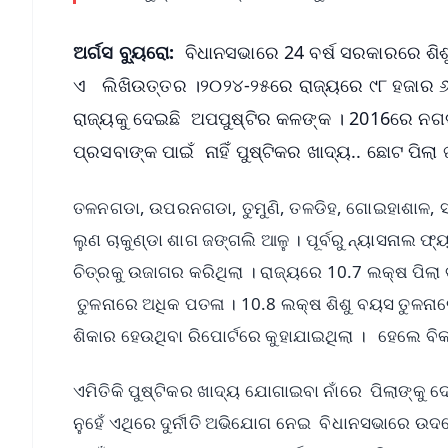
ଅର୍ଗସ ବ୍ୟୁରୋ:
ବିଧାନସଭାରେ 24 ବର୍ଷ ସରକାରରେ ଶିଶୁ 
ଏ ଲିଖିଉତ୍ତର ।୨୦୨୪-୨୫ରେ ରାଜ୍ୟରେ ୯୮ ହଜାର ୬୨୦
ରାଜ୍ୟକୁ ଦେଇଛି ଅପପୁଷ୍ଟିର କଳଙ୍କ । 2016ରେ ନଗଡା
ପ୍ରସବାଙ୍କ ପାଇଁ ନାହିଁ ପୁଷ୍ଟିକର ଖାଦ୍ୟ.. ଛୋଟ ପିଲ
ତଳନଗଡା, ଉପରନଗଡା, ତୁମୁଣି, ତଳଡିହ, ଗୋଇହାଶାଳ, ସବୁ
ଲୁଣ ଚାକୁଣ୍ଡା ଶାଗ ଜଙ୍ଗଲି ଆଳୁ । ପୂର୍ବରୁ ନ୍ୟାସନାଲ 
ଚିତ୍ରକୁ ଉଜାଗର କରିଥିଲା । ରାଜ୍ୟରେ 10.7 ଲକ୍ଷ ପିଲ
ତୁଳନାରେ ଅଧିକ ପତଳା । 10.8 ଲକ୍ଷ ଶିଶୁ ବୟସ ତୁଳନା
ଶିକାର ହେଉଥିବା ରିପୋର୍ଟରେ କୁହାଯାଇଥିଲା । ହେଲେ ବି
ଏମିତିକି ପୁଷ୍ଟିକର ଖାଦ୍ୟ ଯୋଗାଇବା ନାଁରେ ପିଲାଙ୍କୁ
ନୁହେଁ ଏଥିରେ ଦୁର୍ନୀତି ଅଭିଯୋଗ ନେଇ ବିଧାନସଭାରେ ଉଦବ