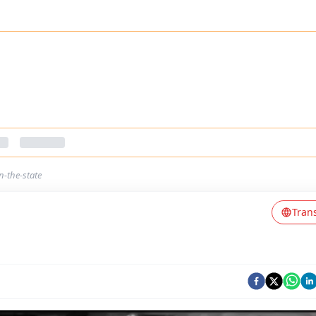
n-the-state
Tran
ବ