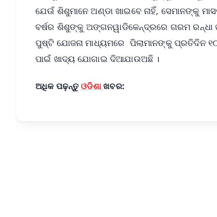
ଯେଉଁ ଶିଶୁମାନେ ଅଣ୍ଡା ଖାଇବେ ନାହିଁ, ସେମାନଙ୍କୁ ମାସ
ବର୍ଷର ଶିଶୁଙ୍କୁ ଅଙ୍ଗନୱାଡିକେନ୍ଦ୍ରରେ ଗରମ ରନ୍ଧା ଖ
ପୁଷ୍ଟି ଯୋଜନା ମାଧ୍ୟମରେ ପିଲାମାନଙ୍କୁ ପ୍ରତିଦିନ
ପାଇଁ ଖାଦ୍ୟ ଯୋଗାଇ ଦିଆଯାଉଅଛି ।
ଅଧିକ ପଢ଼ନ୍ତୁ
ଓଡିଶା
ଖବର: