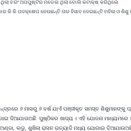
 ଥିଲା ବରଂ ଅପପୁଷ୍ଟିର ମଡେଲ ଥିଲା ବୋଲି କଟାକ୍ଷ କରିଥିଲେ
ାର କି କି ପଦକ୍ଷେପ ନେଉଛନ୍ତି ତାର ହିସାବ ଦେଇଛନ୍ତି ମହିଳା ଓ ଶିଶୁ 
✨
📺 Live TV and Breaking News
⭐
⭐
⭐
⭐
4.8 Rating
50K+ Download
OS - Scan QR
୍ରରେ ୬ ମାସରୁ ୬ ବର୍ଷ ଯାଏଁ ପଞ୍ଜୀକୃତ ସମସ୍ତ ଶିଶୁମାନଙ୍କୁ ପ
ୋଗାଇ ଦିଆଯାଉଅଛି ପୁଷ୍ଠିକର ଖାଦ୍ୟ । ଏହି ଯୋଜନା ମାଧ୍ୟମରେ 
 ଅଣ୍ଡା, ଲଡୁ, ଶୁଖିଲା ରାସନ ଇତ୍ୟାଦି ମଧ୍ୟ ଯୋଗାଇ ଦିଆଯାଉଅଛ