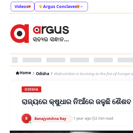
Videos
Argus Conclaves
Home
Odisha
Malnutrition-is-burning-in-the-fire-of-hunger-i
ODISHA
ରାଜ୍ୟରେ କ୍ଷୁଧାର ନିଆଁରେ ଜଳୁଛି ଶୈଶ
B
·
1 year ago
·
2
min read
Banajyotshna Ray