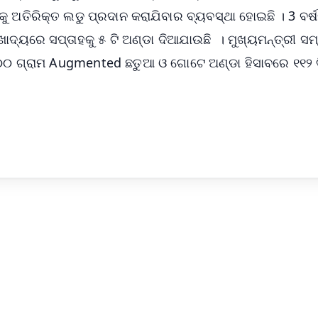
କୁ ଅତିରିକ୍ତ ଲଡୁ ପ୍ରଦାନ କରାଯିବାର ବ୍ୟବସ୍ଥା ହୋଇଛି । 3 ବର୍ଷ
ାଦ୍ୟରେ ସପ୍ତାହକୁ ୫ ଟି ଅଣ୍ଡା ଦିଆଯାଉଛି । ମୁଖ୍ୟମନ୍ତ୍ରୀ ସମ୍ପ
 ୧୦୦ ଗ୍ରାମ Augmented ଛତୁଆ ଓ ଗୋଟେ ଅଣ୍ଡା ହିସାବରେ ୧୧୨ 