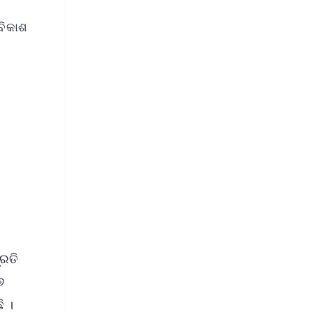
ବିକାଶ
FREE
⭐
s
୍ରତି
୬
ି ।