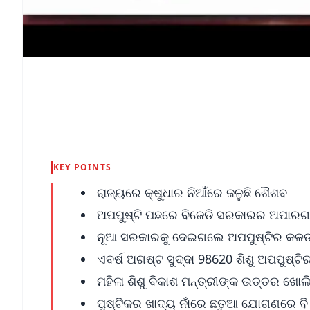
KEY POINTS
ରାଜ୍ୟରେ କ୍ଷୁଧାର ନିଆଁରେ ଜଳୁଛି ଶୈଶବ
ଅପପୁଷ୍ଟି ପଛରେ ବିଜେଡି ସରକାରର ଅପାର
ନୂଆ ସରକାରକୁ ଦେଇଗଲେ ଅପପୁଷ୍ଟିର କଳଙ
ଏବର୍ଷ ଅଗଷ୍ଟ ସୁଦ୍ଦା 98620 ଶିଶୁ ଅପପୁଷ୍ଟି
ମହିଳା ଶିଶୁ ବିକାଶ ମନ୍ତ୍ରୀଙ୍କ ଉତ୍ତର ଖୋ
ପୁଷ୍ଟିକର ଖାଦ୍ୟ ନାଁରେ ଛତୁଆ ଯୋଗଣରେ ବି ଦ