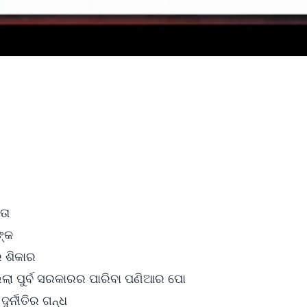
ଗତା
୍କ
ର ଶିକାର
ଲିଲା ପୁର୍ବ ସରକାରର ପାରିବା ପଣିଆର ପୋ
ୁର୍ନୀତିର ଗନ୍ଧ