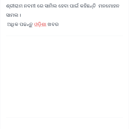
ଶ୍ରୀରାମ ନବମୀ ରେ ସାମିଲ ହେବା ପାଇଁ କହିଛନ୍ତି ମନମୋହନ
ସାମଲ।
ଅଧିକ ପଢନ୍ତୁ
ଓଡ଼ିଶା
ଖବର