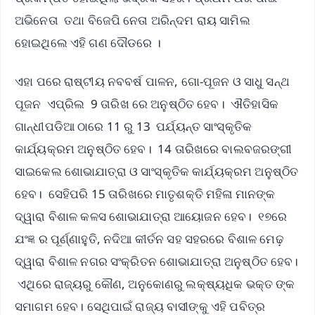
ଅଭିନେତା ତଥା ବିଜେପି ନେତା ଅରିନ୍ଦମ ରାୟ ସାମିଲ
ହୋଇଥିଲେ ଏହି ଗଣ ଦୌଡରେ ।
ଏହା ପରେ ରାଷ୍ଟୀୟ ନବବର୍ଷ ପାଳନ, ଗୋ-ପୂଜନ ଓ ସାଧୁ ସନ୍ଥ
ପୂଜନ ଏପ୍ରିଲ 9 ତାରିଖ ରେ ଅନୁଷ୍ଠିତ ହେବ। ଐତିହାସିକ
ଗାନ୍ଧୀପଡିଆ ଠାରେ 11 ରୁ 13 ପର୍ଯ୍ୟନ୍ତ ସାଂସ୍କୃତିକ
କାର୍ଯ୍ୟକ୍ରମ ଅନୁଷ୍ଠିତ ହେବ। 14 ତାରିଖରେ ବାଲବଜରଙ୍ଗୀ
ସାଇକେଲ ଶୋଭାଯାତ୍ରା ଓ ସାଂସ୍କୃତିକ କାର୍ଯ୍ୟକ୍ରମ ଅନୁଷ୍ଠିତ
ହେବ। ସେହିପରି 15 ତାରିଖରେ ମାତୃଶକ୍ତି ମହିଳା ମାନଙ୍କ
ଦ୍ୱାରା ବିଶାଳ କଳସ ଶୋଭାଯାତ୍ରା ଆୟୋଜନ ହେବ। ୧୭ରେ
ଯଂଜ୍ଞ ର ପୂର୍ଣ୍ଣାହୁତି, ନଦିଆ କୀର୍ତନ ସହ ସହରରେ ବିଶାଳ ମେଢ଼
ଦ୍ୱାରା ବିଶାଳ ନଗର ସଂକ୍ରିତନ ଶୋଭାଯାତ୍ରା ଅନୁଷ୍ଠିତ ହେବ।
ଏଥିରେ ରାଜ୍ୟରୁ କୌଣ, ଅନୁକୋଣରୁ ଲକ୍ଷ୍ୟଧିକ ଭକ୍ତ ଙ୍କ
ସମାଗମ ହେବ। ସେଥିପାଇଁ ରାଜ୍ୟ ବାସୀଙ୍କୁ ଏହି ପବିତ୍ର