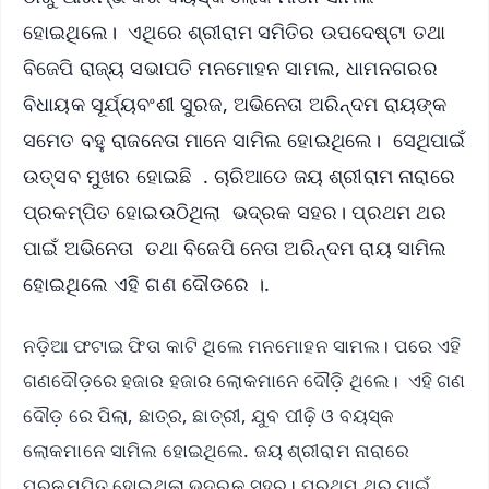
ହୋଇଥିଲେ। ଏଥିରେ ଶ୍ରୀରାମ ସମିତିର ଉପଦେଷ୍ଟା ତଥା
ବିଜେପି ରାଜ୍ୟ ସଭାପତି ମନମୋହନ ସାମଲ, ଧାମନଗରର
ବିଧାୟକ ସୂର୍ଯ୍ୟବଂଶୀ ସୁରଜ, ଅଭିନେତା ଅରିନ୍ଦମ ରାୟଙ୍କ
ସମେତ ବହୁ ରାଜନେତା ମାନେ ସାମିଲ ହୋଇଥିଲେ। ସେଥିପାଇଁ
ଉତ୍ସବ ମୁଖର ହୋଇଛି . ଚାରିଆଡେ ଜୟ ଶ୍ରୀରାମ ନାରାରେ
ପ୍ରକମ୍ପିତ ହୋଇଉଠିଥିଲା ଭଦ୍ରକ ସହର। ପ୍ରଥମ ଥର
ପାଇଁ ଅଭିନେତା ତଥା ବିଜେପି ନେତା ଅରିନ୍ଦମ ରାୟ ସାମିଲ
ହୋଇଥିଲେ ଏହି ଗଣ ଦୌଡରେ ।.
ନଡ଼ିଆ ଫଟାଇ ଫିତା କାଟି ଥିଲେ ମନମୋହନ ସାମଲ। ପରେ ଏହି
ଗଣଦୌଡ଼ରେ ହଜାର ହଜାର ଲୋକମାନେ ଦୌଡ଼ି ଥିଲେ। ଏହି ଗଣ
ଦୌଡ଼ ରେ ପିଲା, ଛାତ୍ର, ଛାତ୍ରୀ, ଯୁବ ପୀଢ଼ି ଓ ବୟସ୍କ
ଲୋକମାନେ ସାମିଲ ହୋଇଥିଲେ. ଜୟ ଶ୍ରୀରାମ ନାରାରେ
ପ୍ରକମ୍ପିତ ହୋଇଥିଲା ଭଦ୍ରକ ସହର। ପ୍ରଥମ ଥର ପାଇଁ