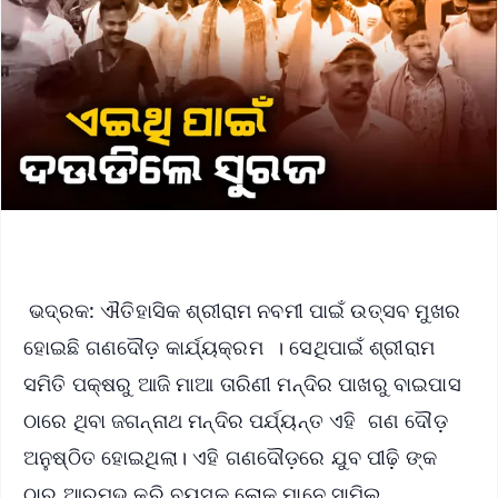
ଭଦ୍ରକ: ଐତିହାସିକ ଶ୍ରୀରାମ ନବମୀ ପାଇଁ ଉତ୍ସବ ମୁଖର
ହୋଇଛି ଗଣଦୌଡ଼ କାର୍ଯ୍ୟକ୍ରମ । ସେଥିପାଇଁ ଶ୍ରୀରାମ
ସମିତି ପକ୍ଷରୁ ଆଜି ମାଆ ତାରିଣୀ ମନ୍ଦିର ପାଖରୁ ବାଇପାସ
ଠାରେ ଥିବା ଜଗନ୍ନାଥ ମନ୍ଦିର ପର୍ଯ୍ୟନ୍ତ ଏହି ଗଣ ଦୌଡ଼
ଅନୁଷ୍ଠିତ ହୋଇଥିଲା। ଏହି ଗଣଦୌଡ଼ରେ ଯୁବ ପୀଢ଼ି ଙ୍କ
ଠାରୁ ଆରମ୍ଭ କରି ବୟସ୍କ ଲୋକ ମାନେ ସାମିଲ