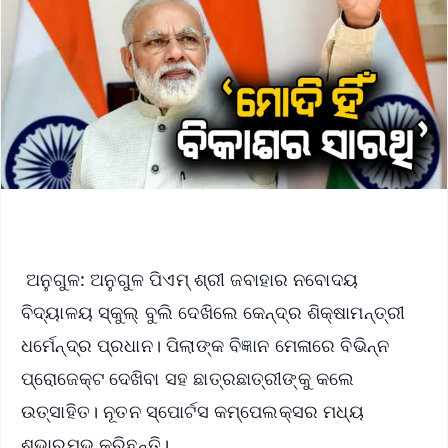
ଅନୁଗୁଳ: ଅନୁଗୁଳ ପିଏମ୍ ଶ୍ରୀ ଜବାହାର ନବୋଦୟ
ବିଦ୍ୟାଳୟ ସ୍କୁଲ୍ ବୁଲି ଦେଖିଲେ କେନ୍ଦ୍ର ଶିକ୍ଷାମନ୍ତ୍ରୀ
ଧର୍ମେନ୍ଦ୍ର ପ୍ରଧାନ। ପିଲାଙ୍କ ବିଜ୍ଞାନ ମେଳାରେ ବିଭିନ୍ନ
ପ୍ରୋଜେକ୍ଟ ଦେଖିବା ସହ ଛାତ୍ରଛାତ୍ରୀଙ୍କୁ କଲେ
ଉତ୍ସାହିତ। ନୂତନ ସ୍ପୋର୍ଟସ କମ୍ପେଲକ୍ସର ମଧ୍ୟ
ଶୁଭାରମ୍ଭ କରିଛନ୍ତି।