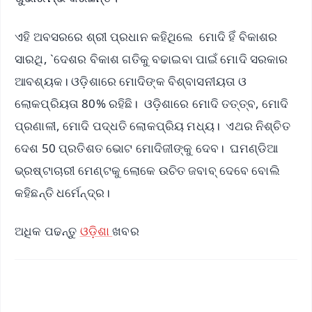
ଏହି ଅବସରରେ ଶ୍ରୀ ପ୍ରଧାନ କହିଥିଲେ ମୋଦି ହିଁ ବିକାଶର
ସାରଥି, `ଦେଶର ବିକାଶ ଗତିକୁ ବଢାଇବା ପାଇଁ ମୋଦି ସରକାର
ଆବଶ୍ୟକ। ଓଡ଼ିଶାରେ ମୋଦିଙ୍କ ବିଶ୍ବାସନୀୟତା ଓ
ଲୋକପ୍ରିୟତା 80% ରହିଛି। ଓଡ଼ିଶାରେ ମୋଦି ତତ୍ତ୍ବ, ମୋଦି
ପ୍ରଣାଳୀ, ମୋଦି ପଦ୍ଧତି ଲୋକପ୍ରିୟ ମଧ୍ୟ। ଏଥର ନିଶ୍ଚିତ
ଦେଶ 50 ପ୍ରତିଶତ ଭୋଟ ମୋଦିଜୀଙ୍କୁ ଦେବ। ଘମଣ୍ଡିଆ
ଭ୍ରଷ୍ଟାଚାରୀ ମେଣ୍ଟକୁ ଲୋକେ ଉଚିତ ଜବାବ୍ ଦେବେ ବୋଲି
କହିଛନ୍ତି ଧର୍ମେନ୍ଦ୍ର।
ଅଧିକ ପଢନ୍ତୁ
ଓଡ଼ିଶା
ଖବର