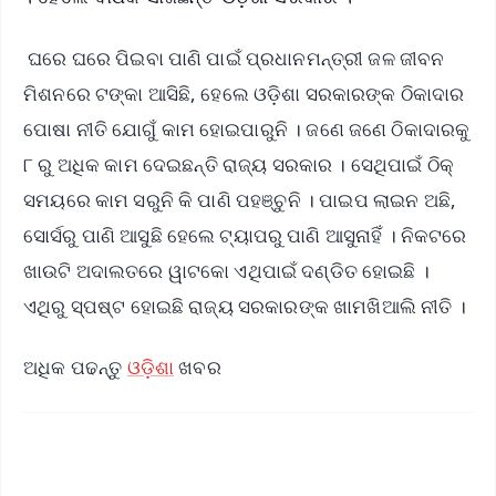
ଘରେ ଘରେ ପିଇବା ପାଣି ପାଇଁ ପ୍ରଧାନମନ୍ତ୍ରୀ ଜଳ ଜୀବନ
ମିଶନରେ ଟଙ୍କା ଆସିଛି, ହେଲେ ଓଡ଼ିଶା ସରକାରଙ୍କ ଠିକାଦାର
ପୋଷା ନୀତି ଯୋଗୁଁ କାମ ହୋଇପାରୁନି । ଜଣେ ଜଣେ ଠିକାଦାରକୁ
୮ ରୁ ଅଧିକ କାମ ଦେଇଛନ୍ତି ରାଜ୍ୟ ସରକାର । ସେଥିପାଇଁ ଠିକ୍
ସମୟରେ କାମ ସରୁନି କି ପାଣି ପହଞ୍ଚୁନି । ପାଇପ ଲାଇନ ଅଛି,
ସୋର୍ସରୁ ପାଣି ଆସୁଛି ହେଲେ ଟ୍ୟାପରୁ ପାଣି ଆସୁନାହିଁ । ନିକଟରେ
ଖାଉଟି ଅଦାଲତରେ ୱାଟକୋ ଏଥିପାଇଁ ଦଣ୍ଡିତ ହୋଇଛି ।
ଏଥିରୁ ସ୍ପଷ୍ଟ ହୋଇଛି ରାଜ୍ୟ ସରକାରଙ୍କ ଖାମଖିଆଲି ନୀତି ।
ଅଧିକ ପଢନ୍ତୁ
ଓଡ଼ିଶା
ଖବର