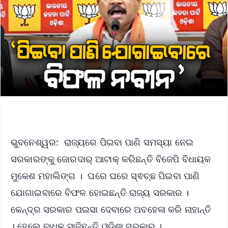
ଭୁବନେଶ୍ୱର: ରାଜ୍ୟରେ ପିଇବା ପାଣି ସମସ୍ୟା ନେଇ
ସରକାରଙ୍କୁ ଜୋରଦାର୍ ଆଟାକ୍ କରିଛନ୍ତି ବିଜେପି ବିଧାୟକ
ମୁକେଶ ମହାଲିଙ୍ଗ । ଘରେ ଘରେ ସ୍ଵଚ୍ଛ ପିଇବା ପାଣି
ଯୋଗାଇବାରେ ବିଫଳ ହୋଇଛନ୍ତି ରାଜ୍ୟ ସରକାର ।
କେନ୍ଦ୍ର ସରକାର ପଇସା ଦେବାରେ ଅବହେଳା କରି ନାହାନ୍ତି
। ହେଲେ ବାଧକ ସାଜିଛନ୍ତି ଓଡ଼ିଶା ସରକାର ।