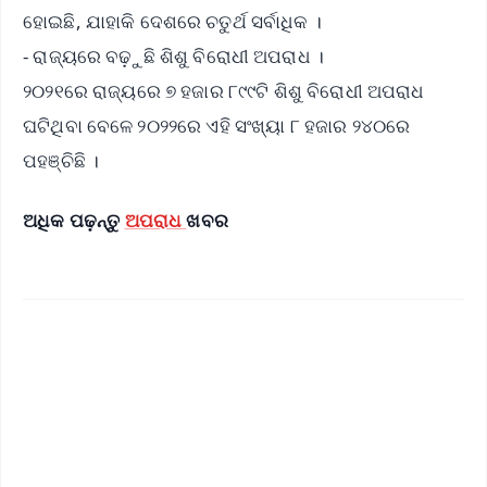
ହୋଇଛି, ଯାହାକି ଦେଶରେ ଚତୁର୍ଥ ସର୍ବାଧିକ ।
- ରାଜ୍ୟରେ ବଢ଼ୁଛି ଶିଶୁ ବିରୋଧୀ ଅପରାଧ ।
୨୦୨୧ରେ ରାଜ୍ୟରେ ୭ ହଜାର ୮୯୯ଟି ଶିଶୁ ବିରୋଧୀ ଅପରାଧ
ଘଟିଥିବା ବେଳେ ୨୦୨୨ରେ ଏହି ସଂଖ୍ୟା ୮ ହଜାର ୨୪୦ରେ
ପହଞ୍ଚିଛି ।
ଅଧିକ ପଢ଼ନ୍ତୁ
ଅପରାଧ
ଖବର