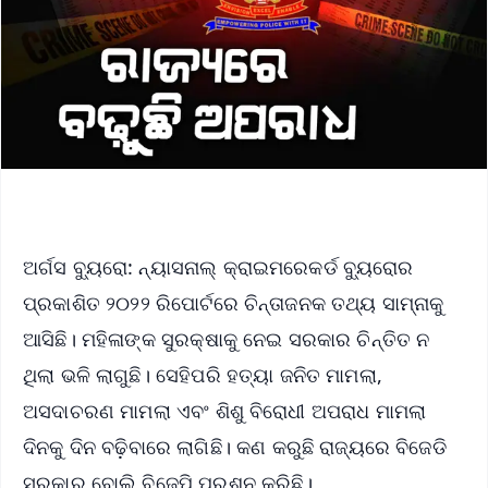
ଅର୍ଗସ ବ୍ୟୁରୋ: ନ୍ୟାସନାଲ୍ କ୍ରାଇମରେକର୍ଡ ବ୍ୟୁରୋର
ପ୍ରକାଶିତ ୨୦୨୨ ରିପୋର୍ଟରେ ଚିନ୍ତାଜନକ ତଥ୍ୟ ସାମ୍ନାକୁ
ଆସିଛି। ମହିଳାଙ୍କ ସୁରକ୍ଷାକୁ ନେଇ ସରକାର ଚିନ୍ତିତ ନ
ଥିଲା ଭଳି ଲାଗୁଛି। ସେହିପରି ହତ୍ୟା ଜନିତ ମାମଲା,
ଅସଦାଚରଣ ମାମଲା ଏବଂ ଶିଶୁ ବିରୋଧୀ ଅପରାଧ ମାମଲା
ଦିନକୁ ଦିନ ବଢ଼ିବାରେ ଲାଗିଛି। କଣ କରୁଛି ରାଜ୍ୟରେ ବିଜେଡି
ସରକାର ବୋଲି ବିଜେପି ପ୍ରଶ୍ନ କରିଛି।