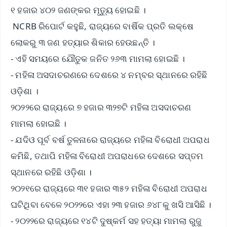
୧ ହଜାର ୪୦୨ ଜଣଙ୍କର ମୃତ୍ୟୁ ହୋଇଛି ।
NCRB ରିପୋର୍ଟ କହୁଛି, ରାଜ୍ୟରେ ବାର୍ଷିକ ପ୍ରତି ଲକ୍ଷେ
ଲୋକରୁ ୩ ଜଣ ହତ୍ୟାର ଶିକାର ହେଉଛନ୍ତି ।
- ଏହି ସମୟରେ ଯୌତୁକ ଜନିତ ୨୬୩ ମାମଲା ହୋଇଛି ।
- ମହିଳା ଅସଦାଚରଣରେ ଦେଶରେ ୪ ନମ୍ବର ସ୍ଥାନରେ ରହିଛି
ଓଡ଼ିଶା ।
୨୦୨୨ରେ ରାଜ୍ୟରେ ୭ ହଜାର ୩୨୭ଟି ମହିଳା ଅସଦାଚରଣ
ମାମଲା ହୋଇଛି ।
- ଯଦିଓ ପୂର୍ବ ବର୍ଷ ତୁଳନାରେ ରାଜ୍ୟରେ ମହିଳା ବିରୋଧୀ ଅପରାଧ
କମିଛି, ତଥାପି ମହିଳା ବିରୋଧୀ ଅପରାଧରେ ଦେଶରେ ସପ୍ତମ
ସ୍ଥାନରେ ରହିଛି ଓଡ଼ିଶା ।
୨୦୨୧ରେ ରାଜ୍ୟରେ ୩୧ ହଜାର ୩୫୨ ମହିଳା ବିରୋଧୀ ଅପରାଧ
ଘଟିଥିବା ବେଳେ ୨୦୨୨ରେ ଏହା ୨୩ ହଜାର ୬୪୮କୁ ଖସି ଆସିଛି ।
- ୨୦୨୨ରେ ରାଜ୍ୟରେ ୧୪ଟି ଦୁଷ୍କର୍ମ ସହ ହତ୍ୟା ମାମଲା ରୁଜୁ