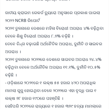
ଜାତୀୟ କ୍ରାଇମ ରେକର୍ଡ ବ୍ୟୁରୋ ଅନୁସାରେ ପ୍ରକାଶ ପାଇଲା
୨୦୨୨ NCRB ରିପୋର୍ଟ
୨୦୨୧ ତୁଳନାରେ ଦେଶରେ ମହିଳା ବିରୋଧୀ ଅପରାଧ ୪% ବଢ଼ିଥିବା
ବେଳେ ଶିଶୁ ବିରୋଧୀ ଅପରାଧ ୮.୭% ବଢ଼ିଛି ।
ତେବେ ଚିନ୍ତା ବଢ଼ାଇଛି ଅର୍ଥନୈତିକ ଅପରାଧ, ଦୁର୍ନୀତି ଓ ସାଇବର
ଅପରାଧ ।
୨୦୨୧ ତୁଳନାରେ ୨୦୨୨ରେ ଦେଶରେ ସାଇବର ଅପରାଧ ୨୪.୪%
ବଢ଼ିଥିବା ବେଳେ ଅର୍ଥନୈତିକ ଅପରାଧ ୧୧.୧%, ଦୁର୍ନୀତି ୧୦.୫%
ବଢ଼ିଛି ।
- ଓଡ଼ିଶାରେ ୨୦୨୧ରେ ୧ ଲକ୍ଷ ୫୫ ହଜାର ୪୨୦ ଅପରାଧିକ
ମାମଲା ରୁଜୁ ହୋଇଥିବା ବେଳେ ୨୦୨୨ରେ ଏହା ବୃଦ୍ଧି ପାଇ ୧
ଲକ୍ଷ ୭୮ ହଜାର ୧୯୦ରେ ପହଞ୍ଚିଛି ।
ସେହିପରି ୨୦୨୨ରେ ରାଜ୍ୟରେ ୧ ହଜାର ୩୭୯ ହତ୍ୟା ମାମଲାରେ