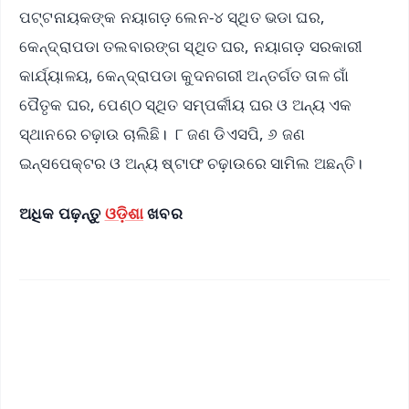
ପଟ୍ଟନାୟକଙ୍କ ନୟାଗଡ଼ ଲେନ-୪ ସ୍ଥିତ ଭଡା ଘର,
କେନ୍ଦ୍ରାପଡା ତଲବାରଙ୍ଗ ସ୍ଥିତ ଘର, ନୟାଗଡ଼ ସରକାରୀ
କାର୍ଯ୍ୟାଳୟ, କେନ୍ଦ୍ରାପଡା କୁଦନଗରୀ ଅନ୍ତର୍ଗତ ତାଳ ଗାଁ
ପୈତୃକ ଘର, ପେଣ୍ଠ ସ୍ଥିତ ସମ୍ପର୍କୀୟ ଘର ଓ ଅନ୍ୟ ଏକ
ସ୍ଥାନରେ ଚଢ଼ାଉ ଚାଲିଛି। ୮ ଜଣ ଡିଏସପି, ୬ ଜଣ
ଇନ୍ସପେକ୍ଟର ଓ ଅନ୍ୟ ଷ୍ଟାଫ ଚଢ଼ାଉରେ ସାମିଲ ଅଛନ୍ତି।
ଅଧିକ ପଢ଼ନ୍ତୁ
ଓଡ଼ିଶା
ଖବର