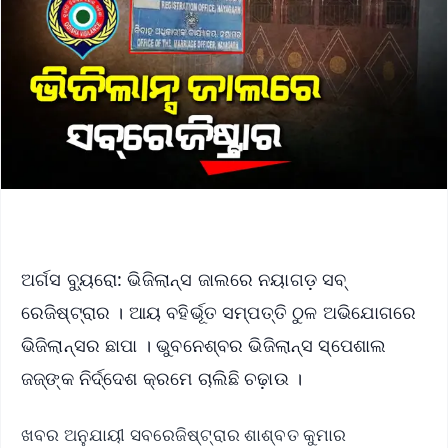
ଅର୍ଗସ ବ୍ୟୁରୋ: ଭିଜିଲାନ୍ସ ଜାଲରେ ନୟାଗଡ଼ ସବ୍‌
ରେଜିଷ୍ଟ୍ରାର । ଆୟ ବହିର୍ଭୂତ ସମ୍ପତ୍ତି ଠୁଳ ଅଭିଯୋଗରେ
ଭିଜିଲାନ୍ସର ଛାପା । ଭୁବନେଶ୍ବର ଭିଜିଲାନ୍ସ ସ୍ପେଶାଲ
ଜଜ୍‌ଙ୍କ ନିର୍ଦ୍ଦେଶ କ୍ରମେ ଚାଲିଛି ଚଢ଼ାଉ ।
ଖବର ଅନୁଯାୟୀ ସବରେଜିଷ୍ଟ୍ରାର ଶାଶ୍ବତ କୁମାର