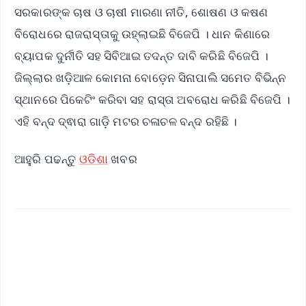
ସରକାରଙ୍କ ଚାଷ ଓ ଚାଷୀ ମାରଣା ନୀତି, ଶୋଷଣ ଓ କଷଣ
ବିରୋଧରେ ରାଜରାସ୍ତାକୁ ଉହ୍ଲାଇଛି ବିଜେପି । ଧାନ କିଣାରେ
ବ୍ୟାପକ ଦୁର୍ନୀତି ସହ ସିବିଆଇ ତଦନ୍ତ ଦାବି କରିଛି ବିଜେପି ।
ଜିଲ୍ଲାର ଖଡ଼ିଆଳ କୋମନା ବୋଡ଼େନ ସିନାପାଲି ସମେତ ବିଭିନ୍ନ
ସ୍ଥାନରେ ପିକେଟିଂ କରିବା ସହ ରାସ୍ତା ଅବରୋଧ କରିଛି ବିଜେପି ।
ଏହି ବନ୍ଦ ଦ୍ଵାରା ଗାଡ଼ି ମଟର ଚଳାଚଳ ବନ୍ଦ ରହିଛି ।
ଆହୁରି ପଢନ୍ତୁ
ଓଡିଶା
ଖବର