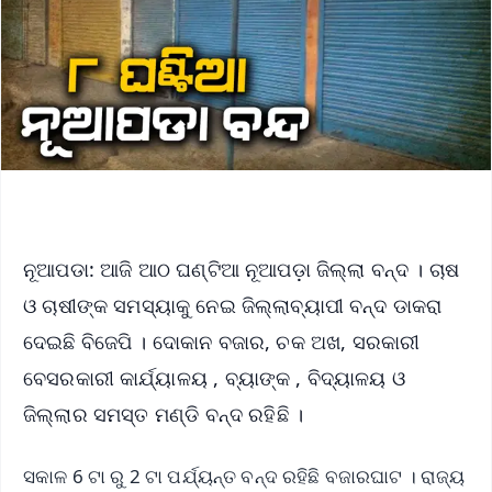
ନୂଆପଡା: ଆଜି ଆଠ ଘଣ୍ଟିଆ ନୂଆପଡ଼ା ଜିଲ୍ଲା ବନ୍ଦ । ଚାଷ
ଓ ଚାଷୀଙ୍କ ସମସ୍ୟାକୁ ନେଇ ଜିଲ୍ଲାବ୍ୟାପୀ ବନ୍ଦ ଡାକରା
ଦେଇଛି ବିଜେପି । ଦୋକାନ ବଜାର, ଚକ ଅଖ, ସରକାରୀ
ବେସରକାରୀ କାର୍ଯ୍ୟାଳୟ , ବ୍ୟାଙ୍କ , ବିଦ୍ୟାଳୟ ଓ
ଜିଲ୍ଲାର ସମସ୍ତ ମଣ୍ଡି ବନ୍ଦ ରହିଛି ।
ସକାଳ 6 ଟା ରୁ 2 ଟା ପର୍ଯ୍ୟନ୍ତ ବନ୍ଦ ରହିଛି ବଜାରଘାଟ । ରାଜ୍ୟ