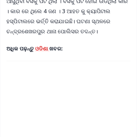
ଆସୁଥିବା ବସକୁ ପିଟି ଥିଲା । ବସକୁ ପିଟି ହୋଇ ଉଡିଥିଲା କାର
। କାର ରେ ଥିଲେ 4 ଜଣ । 3 ଆହତ କୁ କ୍ୟାପିଟାଲ
ହସ୍ପିଟାଲରେ ଭର୍ତ୍ତି କରାଯାଇଛି। ଘଟଣା ସ୍ଥଳରେ
ଚନ୍ଦ୍ରଶେଖରପୁର ଥାନା ପୋଲିସର ତଦନ୍ତ।
ଅଧିକ ପଢ଼ନ୍ତୁ
ଓଡିଶା
ଖବର: