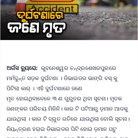
ଅର୍ଗସ ବ୍ୟୁରୋ:
ଭୁବନେଶ୍ୱର ଚନ୍ଦ୍ରଶେଖରପୁରରେ
ମର୍ମଦୁନ୍ତ ସଡ଼କ ଦୁର୍ଘଟଣା । ଡିଭାଇଡର ଭାଙ୍ଗି ବସ୍ କୁ
ପିଟିଲା କାର୍ । ଏହି ଦୁର୍ଘଟଣାରେ ଜଣେ
ମୃତ ହୋଇଥିବାବେଳେ ୩ ଣ ଗୁରୁତର ଥିବା ସୂଚନା। ମୃତକ
ଜଣଙ୍କର ପରିଚୟ ମିଳିନି। କାର ଟି ପଟିଆରୁ ଡ଼ମାନ ଆଡକୁ
ଯାଉଥିଲା । କାର ଟି ଦ୍ରୁତ ଗତିରେ ଯାଉଥିଲା ବୋଲି ସୂଚନା।
ନିୟନ୍ତ୍ରଣ ହରାଇ ଡିଭାଇଡର ପିଟି ହୋଇ ଡ଼ମାନ ପଟୁ