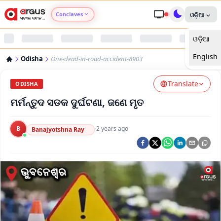
Conclaves
ଓଡ଼ିଆ
ଓଡ଼ିଆ
Argus Agri Vikas
English
Odisha
One-dead-in-road-accident-8903
Argus Nari Shakti
Translate
ODISHA
Argus Education Next
ମର୍ମନ୍ତୁଦ ସଡକ ଦୁର୍ଘଟଣା, ଜଣେ ମୃତ
Argus Health Connect
B
·
2 years ago
Banajyotshna Ray
Argus Swaad Odisha
Argus Chalo Dekhein Apna Desh