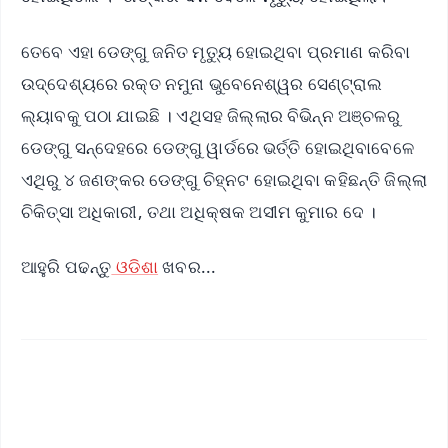
ତେବେ ଏହା ଡେଙ୍ଗୁ ଜନିତ ମୃତ୍ୟୁ ହୋଇଥିବା ପ୍ରମାଣ କରିବା
ଉଦ୍ଦେଶ୍ୟରେ ରକ୍ତ ନମୁନା ଭୁବେନେଶ୍ୱର ସେଣ୍ଟ୍ରାଲ
ଲ୍ୟାବକୁ ପଠା ଯାଇଛି । ଏଥିସହ ଜିଲ୍ଲାର ବିଭିନ୍ନ ଅଞ୍ଚଳରୁ
ଡେଙ୍ଗୁ ସନ୍ଦେହରେ ଡେଙ୍ଗୁ ୱାର୍ଡରେ ଭର୍ତ୍ତି ହୋଇଥିବାବେଳେ
ଏଥିରୁ ୪ ଜଣଙ୍କର ଡେଙ୍ଗୁ ଚିହ୍ନଟ ହୋଇଥିବା କହିଛନ୍ତି ଜିଲ୍ଲା
ଚିକିତ୍ସା ଅଧିକାରୀ, ତଥା ଅଧିକ୍ଷକ ଅସୀମ କୁମାର ଦେ ।
ଆହୁରି ପଢନ୍ତୁ
ଓଡିଶା
ଖବର...