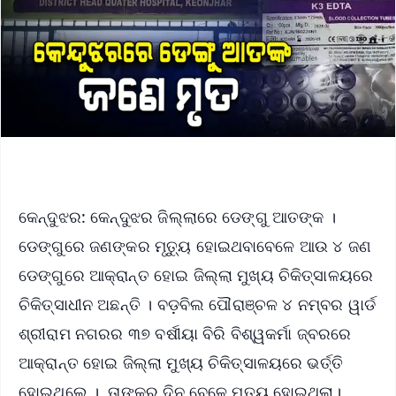
କେନ୍ଦୁଝର: କେନ୍ଦୁଝର ଜିଲ୍ଲାରେ ଡେଙ୍ଗୁ ଆତଙ୍କ ।
ଡେଙ୍ଗୁରେ ଜଣଙ୍କର ମୃତ୍ୟୁ ହୋଇଥବାବେଳେ ଆଉ ୪ ଜଣ
ଡେଙ୍ଗୁରେ ଆକ୍ରାନ୍ତ ହୋଇ ଜିଲ୍ଲା ମୁଖ୍ୟ ଚିକିତ୍ସାଳୟରେ
ଚିକିତ୍ସାଧୀନ ଅଛନ୍ତି । ବଡ଼ବିଲ ପୌରାଞ୍ଚଳ ୪ ନମ୍ବର ୱାର୍ଡ
ଶ୍ରୀରାମ ନଗରର ୩୭ ବର୍ଷୀୟା ବିରି ବିଶ୍ୱକର୍ମା ଜ୍ବରରେ
ଆକ୍ରାନ୍ତ ହୋଇ ଜିଲ୍ଲା ମୁଖ୍ୟ ଚିକିତ୍ସାଳୟରେ ଭର୍ତ୍ତି
ହୋଇଥିଲେ । ତାଙ୍କର ଦିନ ବେଳେ ମୃତ୍ୟୁ ହୋଇଥିଲା।