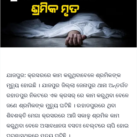
ଯାଜପୁର: କ୍ରସରରେ କାମ କରୁଥିବାବେଳେ ଶ୍ରମିକଙ୍କ
ମୃତ୍ୟୁ ହୋଇଛି । ଯାଜପୁର ଜିଲ୍ଲା ଜେନାପୁର ଥାନା ଅନ୍ତର୍ଗତ
ରହାଡପୁର ନିକଟରେ ଏକ କ୍ରସର୍ ରେ କାମ କରୁଥିବା ବେଳେ
ଜଣେ ଶ୍ରମିକଙ୍କ ମୁତ୍ୟୁ ଘଟିଛି । ରହାଡପୁରରେ ଥିବା
ଶିବଶକ୍ତି ମେଗା କ୍ରସରରେ ଆଜି ସକାଳୁ ଶ୍ରମିକ କାମ
କରୁଥିବା ବେଳେ ଅସାବଧାନତା ବସତଃ ବେଲ୍ଟରେ ଚାପି ହୋଇ
ଘଟଣାସ୍ଥଳରେ ମୃତ୍ୟୁ ଘଟିଛି ।