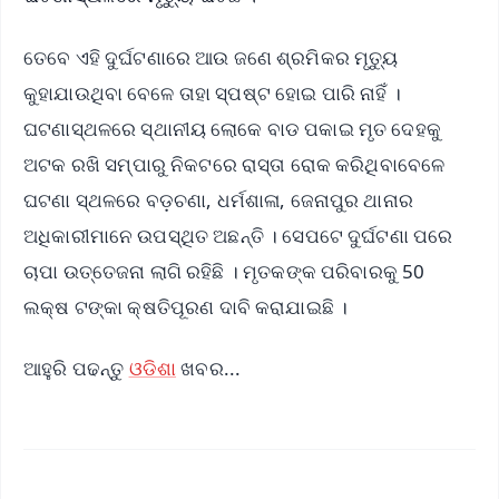
ତେବେ ଏହି ଦୁର୍ଘଟଣାରେ ଆଉ ଜଣେ ଶ୍ରମିକର ମୃତ୍ୟୁ
କୁହାଯାଉଥିବା ବେଳେ ତାହା ସ୍ପଷ୍ଟ ହୋଇ ପାରି ନାହିଁ ।
ଘଟଣାସ୍ଥଳରେ ସ୍ଥାନୀୟ ଲୋକେ ବାଡ ପକାଇ ମୃତ ଦେହକୁ
ଅଟକ ରଖି ସମ୍ପାରୁ ନିକଟରେ ରାସ୍ତା ରୋକ କରିଥିବାବେଳେ
ଘଟଣା ସ୍ଥଳରେ ବଡ଼ଚଣା, ଧର୍ମଶାଳା, ଜେନାପୁର ଥାନାର
ଅଧିକାରୀମାନେ ଉପସ୍ଥିତ ଅଛନ୍ତି । ସେପଟେ ଦୁର୍ଘଟଣା ପରେ
ଚାପା ଉତ୍ତେଜନା ଲାଗି ରହିଛି । ମୃତକଙ୍କ ପରିବାରକୁ 50
ଲକ୍ଷ ଟଙ୍କା କ୍ଷତିପୂରଣ ଦାବି କରାଯାଇଛି ।
ଆହୁରି ପଢନ୍ତୁ
ଓଡିଶା
ଖବର...