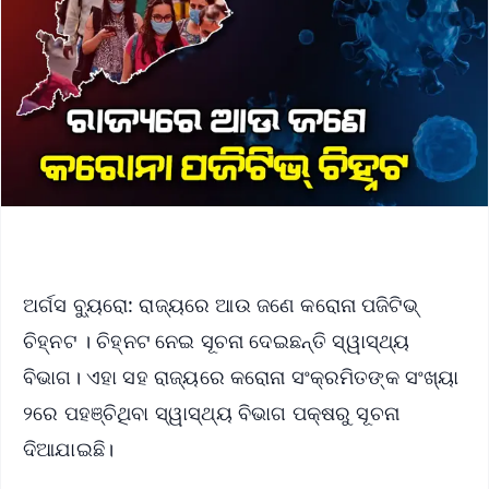
ଅର୍ଗସ ବ୍ୟୁରୋ: ରାଜ୍ୟରେ ଆଉ ଜଣେ କରୋନା ପଜିଟିଭ୍
ଚିହ୍ନଟ । ଚିହ୍ନଟ ନେଇ ସୂଚନା ଦେଇଛନ୍ତି ସ୍ୱାସ୍ଥ୍ୟ
ବିଭାଗ। ଏହା ସହ ରାଜ୍ୟରେ କରୋନା ସଂକ୍ରମିତଙ୍କ ସଂଖ୍ୟା
୨ରେ ପହଞ୍ଚିଥିବା ସ୍ୱାସ୍ଥ୍ୟ ବିଭାଗ ପକ୍ଷରୁ ସୂଚନା
ଦିଆଯାଇଛି।