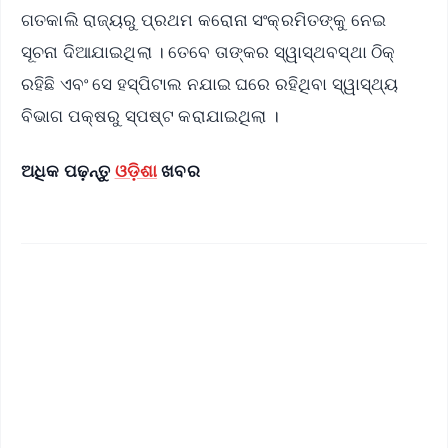
ଗତକାଲି ରାଜ୍ୟରୁ ପ୍ରଥମ କରୋନା ସଂକ୍ରମିତଙ୍କୁ ନେଇ
ସୂଚନା ଦିଆଯାଇଥିଲା । ତେବେ ତାଙ୍କର ସ୍ୱାସ୍ଥବସ୍ଥା ଠିକ୍
ରହିଛି ଏବଂ ସେ ହସ୍ପିଟାଲ ନଯାଇ ଘରେ ରହିଥିବା ସ୍ୱାସ୍ଥ୍ୟ
ବିଭାଗ ପକ୍ଷରୁ ସ୍ପଷ୍ଟ କରାଯାଇଥିଲା ।
ଅଧିକ ପଢ଼ନ୍ତୁ
ଓଡ଼ିଶା
ଖବର